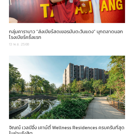
กลุ่มคาราบาว “ส่งเบียร์สดเยอรมันตะวันแดง” บุกตลาดนอก
โรงเบียร์ครั้งแรก
13 พ.ย. 2568
จิณณ์ เวลบีอิ้ง เคาน์ตี้ Wellness Residences ครบครันที่สุด
ในย่านรังสิต