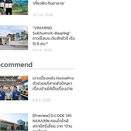
‘เที่ยวฟิน กินฮาลาล’
20 ก.ค. 2569
“VIMARNO
Sukhumvit-Bearing”
ทาวน์โฮมระดับลักชัวรี เริ่ม
13.9 ลบ.*
14 ก.ค. 2569
ecommend
เจาะเบื้องหลัง HomePro
ตัวช่วยแก้สารพัดปัญหา
เรื่องบ้านให้เป็นเรื่องง่าย
9 มิ.ย. 2569
[Preview] D:CODE SRI
NAKARIN คอนโดใกล้
สถานีศรีเอี่ยม จาก "บ้าน