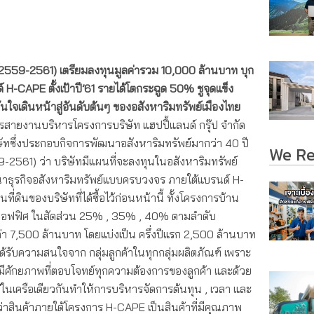
2559-2561)
เตรียมลงทุนมูลค่ารวม
10,000
ล้านบาท บุก
ด์
H-CAPE
ตั้งเป้าปี
’61
รายได้โตกระฉูด
50%
ชูจุดแข็ง
นใจเดินหน้าสู่อันดับต้นๆ ของอสังหาริมทรัพย์เมืองไทย
ายงานบริหารโครงการบริษัท แฮปปี้แลนด์ กรุ๊ป จำกัด
ษัทซึ่งประกอบกิจการพัฒนาอสังหาริมทรัพย์มากว่า 40 ปี
We R
59-2561) ว่า บริษัทมีแผนที่จะลงทุนในอสังหาริมทรัพย์
ฒนาธุรกิจอสังหาริมทรัพย์แบบครบวงจร ภายใต้แบรนด์ H-
่ดินของบริษัทที่ได้ซื้อไว้ก่อนหน้านี้ ทั้งโครงการบ้าน
มออฟฟิศ ในสัดส่วน 25% , 35% , 40% ตามลำดับ
า 7,500 ล้านบาท โดยแบ่งเป็น ครึ่งปีแรก 2,500 ล้านบาท
ะได้รับความสนใจจาก กลุ่มลูกค้าในทุกกลุ่มผลิตภัณฑ์ เพราะ
มีศักยภาพที่ตอบโจทย์ทุกความต้องการของลูกค้า และด้วย
่อยู่ในเครือเดียวกันทำให้การบริหารจัดการต้นทุน , เวลา และ
ว่าสินค้าภายใต้โครงการ H-CAPE เป็นสินค้าที่มีคุณภาพ