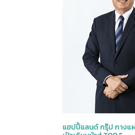
แฮปปี้แลนด์ กรุ๊ป กางแ