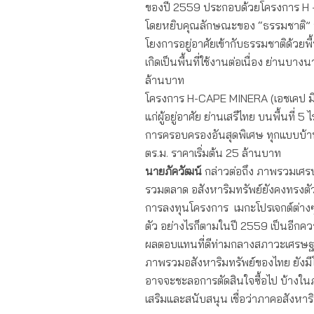
ของปี 2559 ประกอบด้วยโครงการ H – 
โดยหยิบคุณลักษณะของ “ธรรมชาติ” ที
โยงการอยู่อาศัยเข้ากับธรรมชาติด้วยพื้น
เกิดเป็นพื้นที่ใช้งานต่อเนื่อง ย่านบาง
ล้านบาท
โครงการ H-CAPE MINERA (เอชเคป มิเนร
แก่ผู้อยู่อาศัย ย่านเสรีไทย บนพื้นที่ 5 ไร
การครอบครองอันสุดพิเศษ ทุกแบบบ้าน
ตร.ม. ราคาเริ่มต้น 25 ล้านบาท
นายภัควัฒน์
กล่าวต่อถึง ภาพรวมเศร
รวมตลาด อสังหาริมทรัพย์ยังคงทรงตั
การลงทุนโครงการ เมกะโปรเจกต์ต่างๆ
ตัว อย่างไรก็ตามในปี 2559 เป็นอีก
ผลตอบแทนที่ดีท่ามกลางสภาวะเศรษฐก
ภาพรวมอสังหาริมทรัพย์ของไทย ยังมีโอกา
อาจจะชะลอการตัดสินใจซื้อไป บ้างในภ
เสริมและสนับสนุน เชื่อว่าภาคอสังหาริ