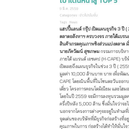
เป้าเดินหน้าสู่ TOP 5
9 มี.ค. 2559
Categories :
ข่าวโปรโมชั่น
Tags :
News
แฮปปี้แลนด์ กรุ๊ป เปิดแผนธุรกิจ
3
ปี (
ตลาดอสังหาฯ ครบวงจร ภายใต้แบรน
สินค้าเกรดคุณภาพชิงส่วนแบ่งตลาด มั่
นายภัควัฒน์ สุขเกษม
กรรมการบริหารส
ภายใต้ แบรนด์ เอชเคป (H-CAPE) บริ
เปิดเผยถึงแผนธุรกิจในช่วง 3 ปี ( 25
มูลค่า 10,000 ล้านบาท บาท เพื่อพั
CAPE โดยเน้นพื้นที่ในโซนตะวันออกบนที
เดี่ยว โครงการคอนโดมิเนียม และโฮ
โดยในปี 2559 จะมีการลงทุนรวมมูลค่
ครึ่งปีหลัง 5,000 ล้าน ซึ่งมั่นใจว่าจ
นอกจากโครงการต่างๆจะอยู่ในทำเลที่
จุดเด่นของบริษัทที่มีธุรกิจก่อสร้างที
คุณภาพในการ ก่อสร้างได้ทำให้มั่นใจ