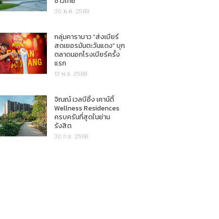
ชาวไทย"
30 ม.ค. 2569
กลุ่มคาราบาว “ส่งเบียร์
สดเยอรมันตะวันแดง” บุก
ตลาดนอกโรงเบียร์ครั้ง
แรก
13 พ.ย. 2568
จิณณ์ เวลบีอิ้ง เคาน์ตี้
Wellness Residences
ครบครันที่สุดในย่าน
รังสิต
30 ก.ย. 2568