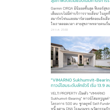
สุขภาพจัดเต็มแบบไม่มีค่าบริการ
เดือน!
Garmin CIRQA มินิมอลขั้นสุด ฟีเจอร์สุข
เต็มแบบไม่มีค่าบริการรายเดือน! ในยุคท
สมาร์ทโฟนและสมาร์ตวอตช์คอยแจ้งเตื
ใจเราตลอดเวลา สายสุขภาพหลายคนเริ่
ทางเลือกใหม่ที่จะช่วยให้เรา “โฟกัสกับก
24 ก.ค. 2569
ชีวิต” ได้อย่างเต็มที่ โดยไม่ขาดการติดต
ร่างกาย
"VIMARNO Sukhumvit-Bearin
ทาวน์โฮมระดับลักชัวรี เริ่ม 13.9 ล
VELTI PROPERTY เปิดตัว "VIMARNO
Sukhumvit-Bearing" ทาวน์โฮมหรูมูลค่
โครงการ 500 ลบ. ชูกลยุทธ์ Self-Fund
หนี้ ผสาน DNA โรงแรมหรู-นวัตกรรมรั