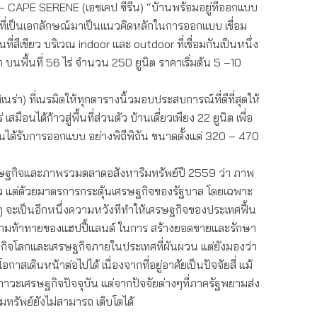
CAPE SERENE (เอชเคป ซีรีน) “บ้านพร้อมอยู่ที่ออกแบบ
่เป็นเอกลักษณ์มาเป็นแนวคิดหลักในการออกแบบ เชื่อม
ที่สีเขียว บริเวณ indoor และ outdoor ที่เชื่อมกันเป็นหนึ่ง
นา บนพื้นที่ 56 ไร่ จำนวน 250 ยูนิต ราคาเริ่มต้น 5 –10
่า) ที่เนรมิตให้ทุกตารางนิ้วมอบประสบการณ์ที่ดีที่สุดให้
่ เสมือนได้ก้าวสู่พื้นที่ส่วนตัว บ้านเดี่ยวเพียง 22 ยูนิต เพื่อ
ได้รับการออกแบบ อย่างพิถีพิถัน ขนาดตั้งแต่ 320 – 470
ษฐกิจและภาพรวมตลาดอสังหาริมทรัพย์ปี 2559 ว่า ภาพ
ว แต่ด้วยมาตรการกระตุ้นเศรษฐกิจของรัฐบาล โดยเฉพาะ
 จะเป็นอีกหนึ่งความหวังทีทำให้เศรษฐกิจของประเทศฟื้น
ความท้าทายของแฮปปี้แลนด์ ในการ สร้างยอดขายและรักษา
ิจโลกและเศรษฐกิจภายในประเทศที่ผันผวน แต่ยังมองว่า
สเดินหน้าต่อไปได้ เนื่องจากที่อยู่อาศัยเป็นปัจจัยสี่ แม้
าวะเศรษฐกิจปัจจุบัน แต่จากปัจจัยต่างๆที่ภาครัฐพยามส่ง
มทรัพย์ยังไม่สามารถ เติบโตได้