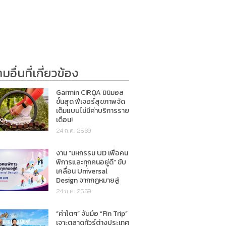
อื่นที่เกี่ยวข้อง
Garmin CIRQA มินิมอล
ขั้นสุด ฟีเจอร์สุขภาพจัด
เต็มแบบไม่มีค่าบริการราย
เดือน!
24 ก.ค. 2569
งาน “มหกรรม UD เพื่อคน
พิการและทุกคนอยู่ดี” ขับ
เคลื่อน Universal
Design จากกฎหมายสู่
การใช้ชีวิตจริง
24 ก.ค. 2569
“คำโตๆ” จับมือ “Fin Trip”
เจาะตลาดทัวร์ต่างประเทศ