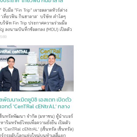
่างประเทศ ‘เที่ยวฟิน กินฮาลาล'
 จับมือ “Fin Trip” เจาะตลาดทัวร์ต่าง
‘เที่ยวฟิน กินฮาลาล' บริษัท คำโตๆ
 บริษัท Fin Trip ประกาศความร่วมมือ
คัญ ลงนามบันทึกข้อตกลง (MOU) เปิดตัว
่องเที่ยวฮาลาลเต็มรูปแบบ ภายใต้แบรนด์
2569
Fintrip” นำเสนอมิติใหม่แห่งการเดิน
ต้แนวคิด “Filling Fin Halal Trip” ต�
ัลพัฒนาxมิตซูบิชิ เอสเตท เปิดตัว
รเจกต์ ‘CenTRal cENtrAL’ กลาง
เซ็นทรัลพัฒนา จำกัด (มหาชน) ผู้นำเบอร์
งหาริมทรัพย์ไทยเพื่อความยั่งยืน เปิดตัว
 ‘CenTRal cENtrAL’ (เซ็นทรัล เซ็นทรัล)
ร์กระดับโลกแห่งใหม่บนทำเลสี่แยก