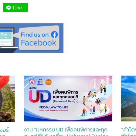
Line
“คำโตๆ
งาน “มหกรรม UD เพื่อคนพิการและทุก
จอร์