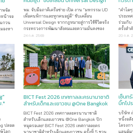
ทัวร์ต
คนอยู่ดี” ขับเคลื่อน Universal Design
ราย
จากกฎหมายสู่การใช้ชีวิตจริง
“คำโตๆ”
พม. จับมือภาคีเครือข่าย เปิด งาน “มหกรรม UD
ภาพจัด
ประเทศ 
เพื่อคนพิการและทุกคนอยู่ดี” ขับเคลื่อน
ี่หน้าจอ
ร่วมกับ
Universal Design จากกฎหมายสู่การใช้ชีวิตจริง
อนกวน
ครั้งสำ
กระทรวงการพัฒนาสังคมและความมั่นคงของ
มมองหา
ธุรกิจท
มนุษย์ (พม.) โดยกรมส่งเสริมและพัฒนาคุณภาพ
ารใช้
20 ก.ค. 
24 ก.ค. 2569
“คำโตๆ 
ชีวิตคนพิการ ร่วมกับมูลนิธิคนพิการไทย และ
ามข้อมูล
ทางภายใ
มหาวิทยาลัยธรรมศาสตร์ ภายใต�
เซ็นทร
g"
BICT Fest 2026 เทศกาลละครนานาชาติ
บิ๊กโป
บ.*
สำหรับเด็กและเยาวชน @One Bangkok
สยาม
บริษัท 
BICT Fest 2026 เทศกาลละครนานาชาติ
หนึ่งอสั
า
สำหรับเด็กและเยาวชน @One Bangkok ปัก
โครงการ
ing ปลอด
หมุดรอเลย! BICT Fest 2026 เทศกาลละคร
แลนด์มา
กษ์โลก
นานาชาติสำหรับเด็กและเยาวชน ครั้งที่ 5 ชวน