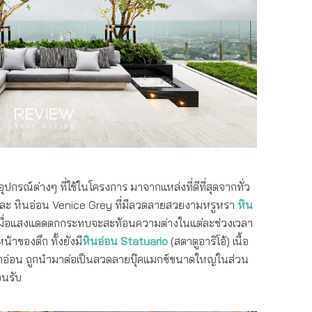
อุปกรณ์ต่างๆ ที่ใช้ในโครงการ มาจากแหล่งที่ดีที่สุดจากทั่ว
และ หินอ่อน Venice Grey ที่มีลวดลายสวยงามหรูหรา
หิน
เมื่อแสงแดดตกกระทบจะสะท้อนความต่างในแต่ละช่วงเวลา
้าของตึก ทั้งยังมี
หินอ่อน
Statuario
(สตาตูอาริโอ้) เนื้อ
าอ่อน ถูกนำมาต่อเป็นลวดลายบุ๊คแมกซ์ขนาดใหญ่ในส่วน
อนรับ