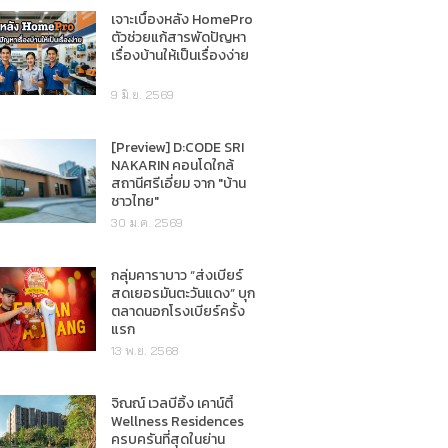
เจาะเบื้องหลัง HomePro
ตัวช่วยแก้สารพัดปัญหา
เรื่องบ้านให้เป็นเรื่องง่าย
9 มิ.ย. 2569
[Preview] D:CODE SRI
NAKARIN คอนโดใกล้
สถานีศรีเอี่ยม จาก "บ้าน
ชาวไทย"
30 ม.ค. 2569
กลุ่มคาราบาว “ส่งเบียร์
สดเยอรมันตะวันแดง” บุก
ตลาดนอกโรงเบียร์ครั้ง
แรก
13 พ.ย. 2568
จิณณ์ เวลบีอิ้ง เคาน์ตี้
Wellness Residences
ครบครันที่สุดในย่าน