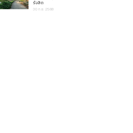
รังสิต
30 ก.ย. 2568