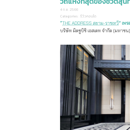
วิถีแห่งที่สุดของชีวิตส
4 ก.ย. 2566
Categories :
รีวิวคอนโด
“
THE ADDRESS สยาม-ราชเทวี
”
เพรส
บริษัท มิตซูบิชิ เอสเตท จำกัด (มหาชน) 