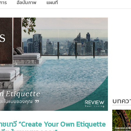
การ
อัลบั้มภาพ
แผนที่
บทความ
เทวี “Create Your Own Etiquette