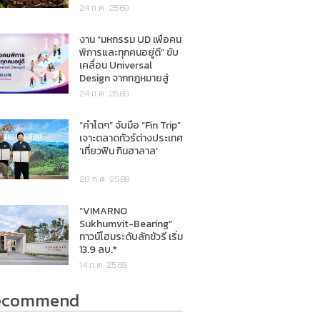
24 ก.ค. 2569
งาน “มหกรรม UD เพื่อคน
พิการและทุกคนอยู่ดี” ขับ
เคลื่อน Universal
Design จากกฎหมายสู่
การใช้ชีวิตจริง
24 ก.ค. 2569
“คำโตๆ” จับมือ “Fin Trip”
เจาะตลาดทัวร์ต่างประเทศ
‘เที่ยวฟิน กินฮาลาล’
20 ก.ค. 2569
“VIMARNO
Sukhumvit-Bearing”
ทาวน์โฮมระดับลักชัวรี เริ่ม
13.9 ลบ.*
14 ก.ค. 2569
ecommend