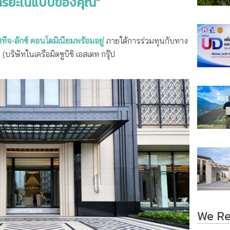
ุนทรียะในแบบของคุณ”
ทีจ-ลักซ์ คอนโดมิเนียมพร้อมอยู่
ภายใต้การร่วมทุนกับทาง
(บริษัทในเครือมิตซูบิชิ เอสเตท กรุ๊ป
We R