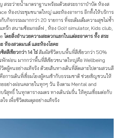
ชาญ สระว่ายน้ำมาตราฐานพร้อมด้วยสระธาราบำบัด ห้องส
ce ห้องประชุมขนาดใหญ่ และห้องอาหาร อีกทั้งให้บริการ
พกับกิจกรรมมากกว่า 20 รายการ ที่จะเติมเต็มความสุขไม่ซ้ำ
ิ้ง แทร็ก สนามซ้อมกอล์ฟ , ห้อง Golf simulator, Kids club,
ce
โดยสิ่งอำนวยความสะดวกแยกในแต่ละอาคาร ทั้ง สระ
เกะ ห้องสวดมนต์ และห้องโยคะ
สสีเขียวกว่า 14 ไร่
สัมผัสชีวิตบนพื้นที่สีเขียวกว่า 50%
รพักผ่อน มากกว่าพื้นที่สีเขียวขนาดใหญ่คือ Wellbeing
ิตผู้คนอย่างแท้จริง ด้วยเส้นทางเดินที่ลัดเลาะไปตามสวนสี
ต่คือการเดินที่เชื่อมโยงผู้คนเข้ากับธรรมชาติ ช่วยเชิญชวนให้
งกายอย่างผ่อนคลายในทุกๆ วัน อิงตาม Mental and
สุทธิ์ ในทุกตารางเมตร ทางเดินร่มรื่น ให้คุณเชื่อมต่อกับ
ลใจ เพื่อชีวิตสมดุลอย่างแท้จริง