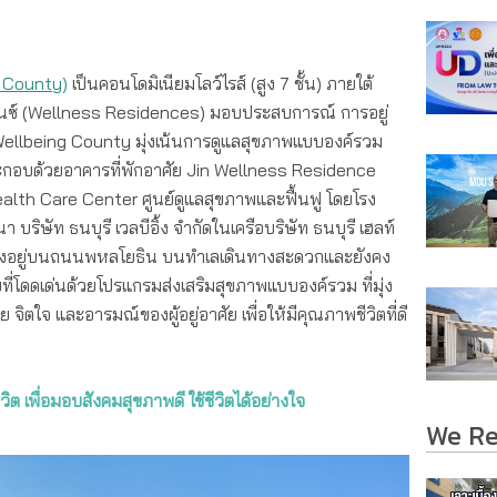
ng County)
เป็นคอนโดมิเนียมโลว์ไรส์ (สูง 7 ชั้น) ภายใต้
นซ์ (Wellness Residences) มอบประสบการณ์ การอยู่
Jin Wellbeing County มุ่งเน้นการดูแลสุขภาพแบบองค์รวม
่ประกอบด้วยอาคารที่พักอาศัย Jin Wellness Residence
lth Care Center ศูนย์ดูแลสุขภาพและฟื้นฟู โดยโรง
ริษัท ธนบุรี เวลบีอิ้ง จำกัดในเครือบริษัท ธนบุรี เฮลท์
 ตั้งอยู่บนถนนพหลโยธิน บนทำเลเดินทางสะดวกและยังคง
ที่โดดเด่นด้วยโปรแกรมส่งเสริมสุขภาพแบบองค์รวม ที่มุ่ง
ิตใจ และอารมณ์ของผู้อยู่อาศัย เพื่อให้มีคุณภาพชีวิตที่ดี
วิต เพื่อมอบสังคมสุขภาพดี ใช้ชีวิตได้อย่างใจ
We R