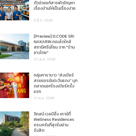
ตัวช่วยแก้สารพัดปัญหา
เรื่องบ้านให้เป็นเรื่องง่าย
9 มิ.ย. 2569
[Preview] D:CODE SRI
NAKARIN คอนโดใกล้
สถานีศรีเอี่ยม จาก "บ้าน
ชาวไทย"
30 ม.ค. 2569
กลุ่มคาราบาว “ส่งเบียร์
สดเยอรมันตะวันแดง” บุก
ตลาดนอกโรงเบียร์ครั้ง
แรก
13 พ.ย. 2568
จิณณ์ เวลบีอิ้ง เคาน์ตี้
Wellness Residences
ครบครันที่สุดในย่าน
รังสิต