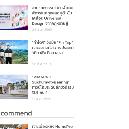
งาน “มหกรรม UD เพื่อคน
พิการและทุกคนอยู่ดี” ขับ
เคลื่อน Universal
Design จากกฎหมายสู่
การใช้ชีวิตจริง
24 ก.ค. 2569
“คำโตๆ” จับมือ “Fin Trip”
เจาะตลาดทัวร์ต่างประเทศ
‘เที่ยวฟิน กินฮาลาล’
20 ก.ค. 2569
“VIMARNO
Sukhumvit-Bearing”
ทาวน์โฮมระดับลักชัวรี เริ่ม
13.9 ลบ.*
14 ก.ค. 2569
ecommend
เจาะเบื้องหลัง HomePro