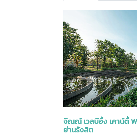
จิณณ์ เวลบีอิ้ง เคาน์ตี้
ย่านรังสิต