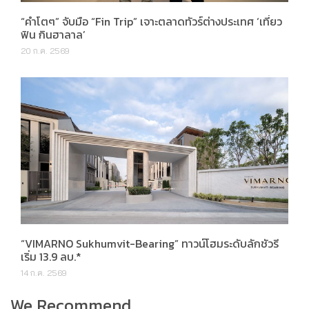
“คำโตๆ” จับมือ “Fin Trip” เจาะตลาดทัวร์ต่างประเทศ ‘เที่ยว
ฟิน กินฮาลาล’
20 ก.ค. 2569
“VIMARNO Sukhumvit-Bearing” ทาวน์โฮมระดับลักชัวรี
เริ่ม 13.9 ลบ.*
14 ก.ค. 2569
We Recommend