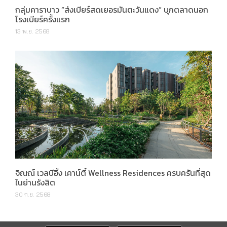
กลุ่มคาราบาว “ส่งเบียร์สดเยอรมันตะวันแดง” บุกตลาดนอก
โรงเบียร์ครั้งแรก
13 พ.ย. 2568
จิณณ์ เวลบีอิ้ง เคาน์ตี้ Wellness Residences ครบครันที่สุด
ในย่านรังสิต
30 ก.ย. 2568