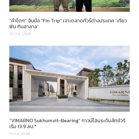
“คำโตๆ” จับมือ “Fin Trip” เจาะตลาดทัวร์ต่างประเทศ ‘เที่ยว
ฟิน กินฮาลาล’
20 ก.ค. 2569
“VIMARNO Sukhumvit-Bearing” ทาวน์โฮมระดับลักชัวรี
เริ่ม 13.9 ลบ.*
14 ก.ค. 2569