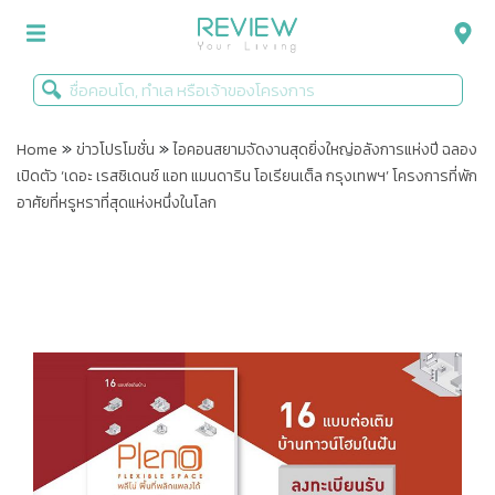
»
»
รีวิวคอนโด
Home
ข่าวโปรโมชั่น
ไอคอนสยามจัดงานสุดยิ่งใหญ่อลังการแห่งปี ฉลอง
เปิดตัว ‘เดอะ เรสซิเดนซ์ แอท แมนดาริน โอเรียนเต็ล กรุงเทพฯ’ โครงการที่พัก
รีวิวบ้าน
อาศัยที่หรูหราที่สุดแห่งหนึ่งในโลก
รีวิวทาวน์โฮม
Life+Style
Infographic
ข่าวโปรโมชั่น