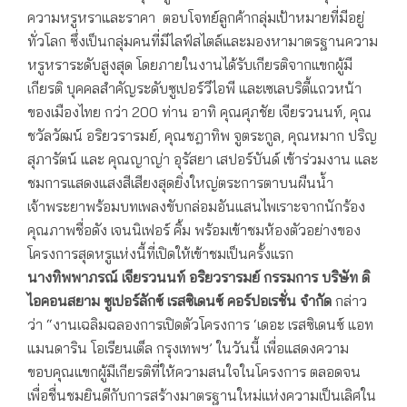
ความหรูหราและราคา ตอบโจทย์ลูกค้ากลุ่มเป้าหมายที่มีอยู่
ทั่วโลก ซึ่งเป็นกลุ่มคนที่มีไลฟ์สไตล์และมองหามาตรฐานความ
หรูหราระดับสูงสุด โดยภายในงานได้รับเกียรติจากแขกผู้มี
เกียรติ บุคคลสำคัญระดับซูเปอร์วีไอพี และเซเลบริตี้แถวหน้า
ของเมืองไทย กว่า 200 ท่าน อาทิ คุณศุภชัย เจียรวนนท์, คุณ
ชวัลวัฒน์ อริยวรารมย์, คุณชฎาทิพ จูตระกูล, คุณหมาก ปริญ
สุภารัตน์ และ คุณญาญ่า อุรัสยา เสปอร์บันด์ เข้าร่วมงาน และ
ชมการแสดงแสงสีเสียงสุดยิ่งใหญ่ตระการตาบนผืนน้ำ
เจ้าพระยาพร้อมบทเพลงขับกล่อมอันแสนไพเราะจากนักร้อง
คุณภาพชื่อดัง เจนนิเฟอร์ คิ้ม พร้อมเข้าชมห้องตัวอย่างของ
โครงการสุดหรูแห่งนี้ที่เปิดให้เข้าชมเป็นครั้งแรก
นางทิพพาภรณ์ เจียรวนนท์ อริยวรารมย์ กรรมการ บริษัท ดิ
ไอคอนสยาม ซูเปอร์ลักซ์ เรสซิเดนซ์ คอร์ปอเรชั่น จำกัด
กล่าว
ว่า “งานเฉลิมฉลองการเปิดตัวโครงการ ‘เดอะ เรสซิเดนซ์ แอท
แมนดาริน โอเรียนเต็ล กรุงเทพฯ’ ในวันนี้ เพื่อแสดงความ
ขอบคุณแขกผู้มีเกียรติที่ให้ความสนใจในโครงการ ตลอดจน
เพื่อชื่นชมยินดีกับการสร้างมาตรฐานใหม่แห่งความเป็นเลิศใน