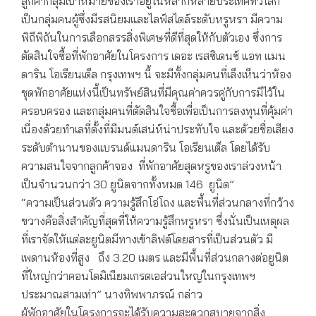
ลูกค้ากลุ่มเป้าหมายของเราอยู่ในหลากหลายประเทศทั่วโลก
เป็นกลุ่มคนผู้ซึ่งมีรสนิยมและไลฟ์สไตล์ระดับหรูหรา มีความ
พิถีพิถันในการเลือกสรรสิ่งพิเศษที่ดีที่สุดให้กับตัวเอง ซึ่งการ
ตัดสินใจซื้อที่พักอาศัยในโครงการ เดอะ เรสซิเดนซ์ แอท แมน
ดาริน โอเรียนเต็ล กรุงเทพฯ นี้ จะมีทั้งกลุ่มคนที่เล็งเห็นว่าห้อง
ชุดพักอาศัยแห่งนี้เป็นทรัพย์สินที่มีคุณค่าควรคู่กับการมีไว้ใน
ครอบครอง และกลุ่มคนที่ตัดสินใจซื้อเพื่อเป็นการลงทุนที่คุ้มค่า
เนื่องด้วยทำเลที่ตั้งที่มีมนต์เสน่ห์น่าประทับใจ และด้วยชื่อเสียง
ระดับตำนานของแบรนด์แมนดาริน โอเรียนเต็ล โดยได้รับ
ความสนใจจากลูกค้าจอง ที่พักอาศัยสุดหรูของเราล่วงหน้า
เป็นจำนวนกว่า 30 ยูนิตจากทั้งหมด 146 ยูนิต”
“ความเป็นส่วนตัว ความรู้สึกโอ่โถง และพื้นที่ส่วนกลางที่กว้าง
ขวางคือสิ่งสำคัญที่สุดที่ให้ความรู้สึกหรูหรา ซึ่งนั่นเป็นเหตุผล
ที่เราจัดให้แต่ละยูนิตมีทางเข้าลิฟต์โดยสารที่เป็นส่วนตัว มี
เพดานห้องที่สูง ถึง 3.20 เมตร และมีพื้นที่ส่วนกลางต่อยูนิต
ที่ใหญ่กว่าคอนโดมิเนียมเกรดเอส่วนใหญ่ในกรุงเทพฯ
ประมาณสามเท่า” นางทิพพาภรณ์ กล่าว
ผู้พักอาศัยในโครงการจะได้รับความสะดวกสบายจากสิ่ง