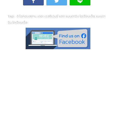
Tags :
ดิ ไอคอนสยาม
,
เดอะ เรสซิเดนซ์ แอท แมนดาริน โอเรียนเต็ล
,
แมนดา
ริน โอเรียนเต็ล