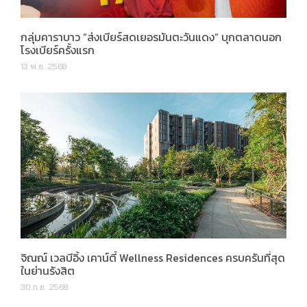
กลุ่มคาราบาว “ส่งเบียร์สดเยอรมันตะวันแดง” บุกตลาดนอก
โรงเบียร์ครั้งแรก
13 พ.ย. 2568
จิณณ์ เวลบีอิ้ง เคาน์ตี้ Wellness Residences ครบครันที่สุด
ในย่านรังสิต
30 ก.ย. 2568