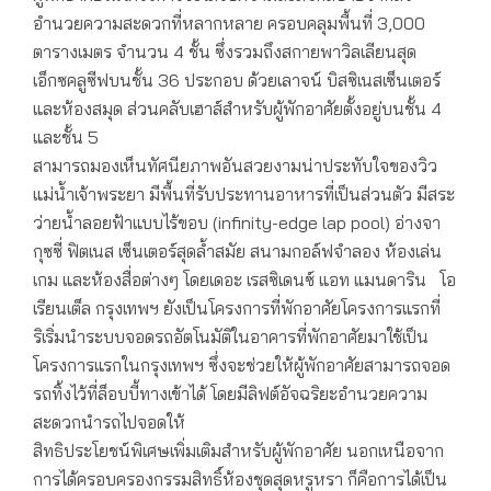
อำนวยความสะดวกที่หลากหลาย ครอบคลุมพื้นที่ 3,000
ตารางเมตร จำนวน 4 ชั้น ซึ่งรวมถึงสกายพาวิลเลียนสุด
เอ็กซคลูซีฟบนชั้น 36 ประกอบ ด้วยเลาจน์ บิสซิเนสเซ็นเตอร์
และห้องสมุด ส่วนคลับเฮาส์สำหรับผู้พักอาศัยตั้งอยู่บนชั้น 4
และชั้น 5
สามารถมองเห็นทัศนียภาพอันสวยงามน่าประทับใจของวิว
แม่น้ำเจ้าพระยา มีพื้นที่รับประทานอาหารที่เป็นส่วนตัว มีสระ
ว่ายน้ำลอยฟ้าแบบไร้ขอบ (infinity-edge lap pool) อ่างจา
กุซซี่ ฟิตเนส เซ็นเตอร์สุดล้ำสมัย สนามกอล์ฟจำลอง ห้องเล่น
เกม และห้องสื่อต่างๆ โดยเดอะ เรสซิเดนซ์ แอท แมนดาริน โอ
เรียนเต็ล กรุงเทพฯ ยังเป็นโครงการที่พักอาศัยโครงการแรกที่
ริเริ่มนำระบบจอดรถอัตโนมัติในอาคารที่พักอาศัยมาใช้เป็น
โครงการแรกในกรุงเทพฯ ซึ่งจะช่วยให้ผู้พักอาศัยสามารถจอด
รถทิ้งไว้ที่ล็อบบี้ทางเข้าได้ โดยมีลิฟต์อัจฉริยะอำนวยความ
สะดวกนำรถไปจอดให้
สิทธิประโยชน์พิเศษเพิ่มเติมสำหรับผู้พักอาศัย นอกเหนือจาก
การได้ครอบครองกรรมสิทธิ์ห้องชุดสุดหรูหรา ก็คือการได้เป็น