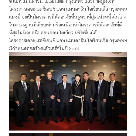
ซ์ แอท แมนดาริน โอเรียนเต็ล กรุงเทพฯ และภาคภูมิใจที่
โครงการเดอะ เรสซิเดนซ์ แอท แมนดาริน โอเรียนเต็ล กรุงเทพฯ
แห่งนี้ จะเป็นโครงการที่พักอาศัยที่หรูหราที่สุดแห่งหนึ่งในโลก
ในมาตรฐานที่เทียบเท่าหรือเหนือกว่าโครงการที่พักอาศัยที่ดี
ที่สุดในนิวยอร์ค ลอนดอน โตเกียว หรือเซี่ยงไฮ้
โครงการเดอะ เรสซิเดนซ์ แอท แมนดาริน โอเรียนเต็ล กรุงเทพฯ
มีกำหนดก่อสร้างแล้วเสร็จในปี 2561