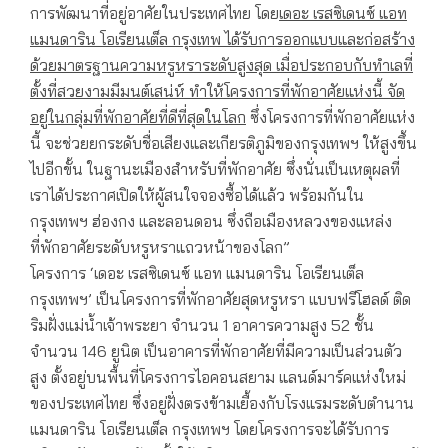
การพัฒนาที่อยู่อาศัยในประเทศไทย โดย
เดอะ เรสซิเดนซ์ แอท
แมนดาริน โอเรียนเต็ล กรุงเทพ ได้รับการออกแบบและก่อสร้าง
ด้วยมาตรฐานความหรูหราระดับสูงสุด เมื่อประกอบกับทำเลที่
ตั้งที่สวยงามมีมนต์เสน่ห์ ทำให้โครงการที่พักอาศัยแห่งนี้ จัด
อยู่ในกลุ่มที่พักอาศัยที่ดีที่สุดในโลก
ซึ่งโครงการที่พักอาศัยแห่ง
นี้ จะช่วยยกระดับชื่อเสียงและเกียรติภูมิของกรุงเทพฯ ให้สูงขึ้น
ไปอีกขั้น ในฐานะเมืองสำหรับที่พักอาศัย ซึ่งนั่นเป็นเหตุผลที่
เราได้ประกาศเปิดให้ผู้สนใจจองซื้อได้แล้ว พร้อมกันใน
กรุงเทพฯ ฮ่องกง และลอนดอน ซึ่งถือเมืองหลวงของแหล่ง
ที่พักอาศัยระดับหรูหราแถวหน้าของโลก”
โครงการ ‘เดอะ เรสซิเดนซ์ แอท แมนดาริน โอเรียนเต็ล
กรุงเทพฯ’ เป็นโครงการที่พักอาศัยสุดหรูหรา แบบฟรีโฮลด์ ติด
ริมฝั่งแม่น้ำเจ้าพระยา จำนวน 1 อาคารความสูง 52 ชั้น
จำนวน 146 ยูนิต เป็นอาคารที่พักอาศัยที่มีความเป็นส่วนตัว
สูง ตั้งอยู่บนพื้นที่โครงการไอคอนสยาม แลนด์มาร์คแห่งใหม่
ของประเทศไทย ซึ่งอยู่ฝั่งตรงข้ามเยื้องกับโรงแรมระดับตำนาน
แมนดาริน โอเรียนเต็ล กรุงเทพฯ โดยโครงการจะได้รับการ