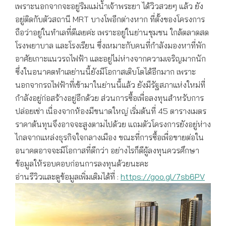
เพราะนอกจากจะอยู่ริมแม่น้ำเจ้าพระยา ได้วิวสวยๆ แล้ว ยัง
อยู่ติดกับตัวสถานี MRT บางโพอีกต่างหาก ที่ตั้งของโครงการ
ถือว่าอยู่ในทำเลที่ดีเลยค่ะ เพราะอยู่ในย่านชุมชน ใกล้ตลาดสด
โรงพยาบาล และโรงเรียน ซึ่งเหมาะกับคนที่กำลังมองหาที่พัก
อาศัยเกาะแนวรถไฟฟ้า และอยู่ไม่ห่างจากความเจริญมากนัก
ซึ่งในอนาคตทำเลย่านนี้ยังมีโอกาสเติบโตได้อีกมาก เพราะ
นอกจากรถไฟฟ้าที่เข้ามาในย่านนี้แล้ว ยังมีรัฐสภาแห่งใหม่ที่
กำลังอยู่ก่อสร้างอยู่อีกด้วย ส่วนการซื้อเพื่อลงทุนสำหรับการ
ปล่อยเช่า เนื่องจากห้องมีขนาดใหญ่ เริ่มต้นที่ 45 ตารางเมตร
ราคาต้นทุนจึงอาจจะสูงตามไปด้วย แถมตัวโครงการยังอยู่ห่าง
ไกลจากแหล่งธุรกิจใจกลางเมือง ขณะที่การซื้อเพื่อขายต่อใน
อนาคตอาจจะมีโอกาสที่ดีกว่า อย่างไรก็ดีผู้ลงทุนควรศึกษา
ข้อมูลให้รอบคอบก่อนการลงทุนด้วยนะคะ
อ่านรีวิวและดูข้อมูลเพิ่มเติมได้ที่ :
https://goo.gl/7sb6PV