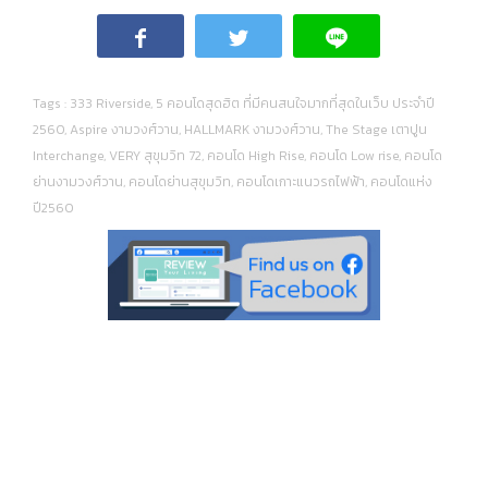
Tags :
333 Riverside
,
5 คอนโดสุดฮิต ที่มีคนสนใจมากที่สุดในเว็บ ประจำปี
2560
,
Aspire งามวงศ์วาน
,
HALLMARK งามวงศ์วาน
,
The Stage เตาปูน
Interchange
,
VERY สุขุมวิท 72
,
คอนโด High Rise
,
คอนโด Low rise
,
คอนโด
ย่านงามวงศ์วาน
,
คอนโดย่านสุขุมวิท
,
คอนโดเกาะแนวรถไฟฟ้า
,
คอนโดแห่ง
ปี2560