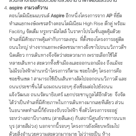
ส่วนกลางที่ออกแบบไว้อย่างสวยงาม น่าพักผ่อนและใช้งาน
aspire
งามวงศ์วาน
คอนโดมิเนียมแบรนด์
Aspire
อีกหนึ่งโครงการจาก
AP
ที่ยึด
ทำเลแยกพงษ์เพชรสร้างคอนโดมิเนียม High Rise ตึกคู่ พร้อม
Facility จัดเต็ม หรูหรามีสไตล์ ในราคาโปรโมชั่นสุดคุ้มด้วย
ทำเลที่มีศักยภาพคุ้มค่ากับการลงทุน ที่ตั้งของโครงการอยู่ติด
ถนนใหญ่ ห่างจากแยกพงษ์เพชรมาทางฝั่งขาไปถนนวิภาวดีฯ
นิดเดียว การเดินทางจึงจัดว่าสะดวกมาก เพราะเลือกใช้ได้
หลายเส้นทาง สะดวกทั้งเข้าเมืองและออกนอกเมือง ถึงแม้จะ
ไม่มีรถไฟฟ้าผ่านหน้าโครงการก็ตาม ซอยใกล้ๆ โครงการคือ
ซอยชินเขต 1 สามารถใช้เป็นเส้นทางลัดไปออกถนนวิภาวดี และ
ถนนประชาชื่นได้ แถมถนนรอบๆ ยังเชื่อมต่อไปยังถนน
แจ้งวัฒนะ ถนนรัตนาธิเบศร์ แยกประชานุกูลได้อีกด้วย จึงจัด
ได้ว่าเป็นทำเลที่มีศักยภาพในการเดินทางมากเลยทีเดียว ส่วน
ในอนาคตทำเลนี้ก็ยังรองรับรถไฟฟ้า ซึ่งตัวโครงการจะอยู่
ระหว่างสถานีบางเขน (สายสีแดง) กับสถานีศูนย์ราชการนนท
บุร (สายสีม่วง) นอกจากนี้รอบๆ โครงการยังเพียบพร้อมไป
ด้วยสิ่งอำนวยความสะดวกมากมาย ไม่ว่าจะเป็น ห้าง