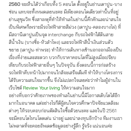
2560
จะเห็นได้ว่าเกือบทั้ง 5 คอนโด ตั้งอยู่ในย่านเตาปูน-บาง
ซ่อน แทบจะทั้งหมดเลยนะคะ มีเพียงคอนโดเดียวเท่านั้นที่อยู่
ย่านสุขุมวิท ซึ่งสาเหตุที่ทำให้ทำเลในย่านนี้คึกคักและน่าสนใจ
เป็นพิเศษก็เพราะมีรถไฟฟ้าสายสีม่วง (เตาปูน-คลองบางไผ่) ที่
มีสถานีเตาปูนเป็นจุด interchange กับรถไฟฟ้าใต้ดินสาย
สีน้ำเงิน (บางซื่อ-หัวลำโพง) และรถไฟฟ้าสีน้ำเงินส่วนตัว
ขยาย (เตาปูน-ท่าพระ) ทำให้การเดินทางเข้านอกออกเมืองเป็น
เรื่องที่ง่ายและสะดวก บวกกับราคาคอนโดที่ไม่สูงเมื่อเปรียบ
เทียบกับรถไฟฟ้าสายอื่นๆ ในปัจจุบัน ยิ่งตอนนี้การก่อสร้าง
รถไฟฟ้าคืบหน้าไปมากจนใกล้จะเสร็จเต็มที ทำให้บางโครงการ
ได้รับความสนใจมากขึ้น จึงไม่แปลกใจเลยค่ะว่าทำไมผู้อ่านใน
เว็บไซต์
Review Your living
ให้ความสนใจมาก
อย่างที่บอกว่าศักยภาพของทำเลในย่านนี้มีโอกาสเติบโตได้อีก
มากในอนาคต แต่อย่างไรก็ดีผู้สนใจควรศึกษาปัจจัยแวดล้อม
ต่างๆ ให้รอบคอบก่อนตัดสินใจซื้อด้วยนะคะ และในปี 2561
จะมีคอนโดไหนโดดเด่น น่าอยู่ และน่าลงทุนอีกบ้าง ทีมงานเรา
ไม่พลาดที่จะคอยอัพเดตข้อมูลอย่างรู้ลึก รู้จริง แน่นอนค่ะ