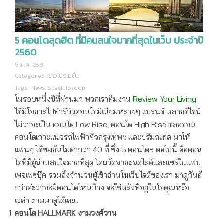
5 คอนโดสุดฮิต ที่มีคนสนใจมากที่สุดในเว็บ ประจำปี
2560
5 ม.ค. 2561
Categories :
ข่าวโปรโมชั่น
Tags :
News
,
SpecialScoop
ในรอบหนึ่งปีที่ผ่านมา พวกเราทีมงาน
Review Your Living
ได้มีโอกาสไปทำรีวิวคอนโดมีเนียมหลายๆ แบรนด์ หลากดีไซน์
ไม่ว่าจะเป็น คอนโด Low Rise, คอนโด High Rise ตลอดจน
คอนโดเกาะแนวรถไฟฟ้าทั่วกรุงเทพฯ และปริมณฑล มาให้
แฟนๆ ได้ชมกันไม่ต่ำกว่า 40 ที่ ซึ่ง 5 คอนโดฯ ต่อไปนี้ คือคอน
โดที่มีผู้อ่านสนใจมากที่สุด โดยวัดจากยอดไลค์และแชร์ในแฟน
เพจเฟซบุ๊ค รวมถึงจำนวนผู้เข้าอ่านในเว็บไซต์ของเรา มาดูกันดี
กว่าค่ะว่าจะมีคอนโดไหนบ้าง จะใช่หลังที่อยู่ในใจคุณหรือ
เปล่า ตามมาดูได้เลย..
คอนโด
HALLMARK งามวงศ์วาน