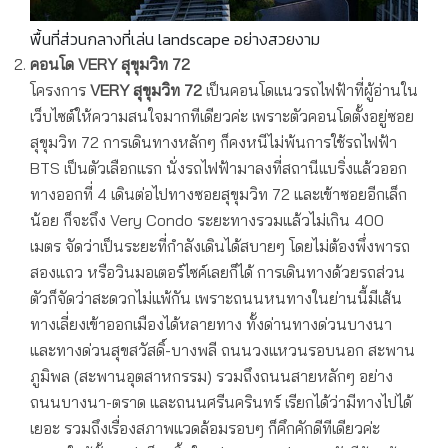
พื้นที่ส่วนกลางที่เล่น landscape อย่างสวยงาม
คอนโด
VERY สุขุมวิท 72
โครงการ
VERY สุขุมวิท 72
เป็นคอนโดแนวรถไฟฟ้าที่ผู้อ่านใน
เว็บไซต์ให้ความสนใจมากทีเดียวค่ะ เพราะตัวคอนโดตั้งอยู่ซอย
สุขุมวิท 72 การเดินทางหลักๆ ก็คงหนีไม่พ้นการใช้รถไฟฟ้า
BTS เป็นตัวเลือกแรก นั่งรถไฟฟ้ามาลงที่สถานีแบริ่งแล้วออก
ทางออกที่ 4 เดินต่อไปทางซอยสุขุมวิท 72 และเข้าซอยอีกเล็ก
น้อย ก็จะถึง Very Condo ระยะทางรวมแล้วไม่เกิน 400
เมตร จัดว่าเป็นระยะที่กำลังเดินได้สบายๆ โดยไม่ต้องพึ่งพารถ
สองแถว หรือวินมอเตอร์ไซค์เลยก็ได้ การเดินทางด้วยรถส่วน
ตัวก็จัดว่าสะดวกไม่แพ้กัน เพราะถนนหนทางในย่านนี้มีเส้น
ทางเลี่ยงเข้าออกเมืองได้หลายทาง ทั้งด่านทางด่วนบางนา
และทางด่วนสุขสวัสดิ์-บางพลี ถนนวงแหวนรอบนอก สะพาน
ภูมิพล (สะพานอุตสาหกรรม) รวมถึงถนนสายหลักๆ อย่าง
ถนนบางนา-ตราด และถนนศรีนครินทร์ เรียกได้ว่ามีทางไปได้
เยอะ รวมถึงเรื่องสภาพแวดล้อมรอบๆ ก็คึกคักดีทีเดียวค่ะ