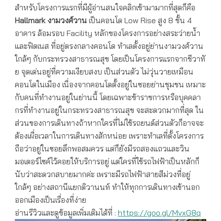
สำหรับโครงการแรกที่มีผู้อ่านสนใจคลิกเข้ามามากที่สุดก็คือ
Hallmark งามวงศ์วาน
เป็นคอนโด Low Rise สูง 8 ชั้น 4
อาคาร ล้อมรอบ Facility หลักของโครงการอย่างสระว่ายน้ำ
และฟิตเนส ที่อยู่ตรงกลางคอนโด ทำเลตั้งอยู่ย่านงามวงศ์วาน
ใกล้ๆ กับกระทรวงสาธารณสุข โดยเป็นโครงการแรกจากชีวาทั
ย จุดเด่นอยู่ที่ความเงียบสงบ เป็นส่วนตัว ไม่วุ่นวายเหมือน
คอนโดในเมือง เนื่องจากคอนโดตั้งอยู่ในซอยย่านชุมชน เหมาะ
กับคนที่ทำงานอยู่ในย่านนี้ โดยเฉพาะข้าราชการหรือบุคคลา
กรที่ทำงานอยู่ในกระทรวงสาธารณสุข จะสะดวกมากที่สุด ใน
ส่วนของการเดินทางถ้าหากใครที่ไม่ใช้รถยนต์ส่วนตัวก็อาจจะ
ต้องเผื่อเวลาในการเดินทางสักหน่อย เพราะทำเลที่ตั้งโครงการ
ถือว่าอยู่ในซอยลึกพอสมควร แต่ก็ยังมีรถสองแถวและวิน
มอเตอร์ไซค์ไว้คอยให้บริการอยู่ แต่ใครที่ใช้รถไฟฟ้าเป็นหลักก็
นับว่าสะดวกสบายมากค่ะ เพราะมีรถไฟฟ้าสายสีม่วงที่อยู่
ใกล้ๆ อย่างสถานีแยกติวานนท์ ทำให้ทุกการเดินทางเข้านอก
ออกเมืองเป็นเรื่องที่ง่าย
อ่านรีวิวและดูข้อมูลเพิ่มเติมได้ที่ :
https://goo.gl/MvxG8q