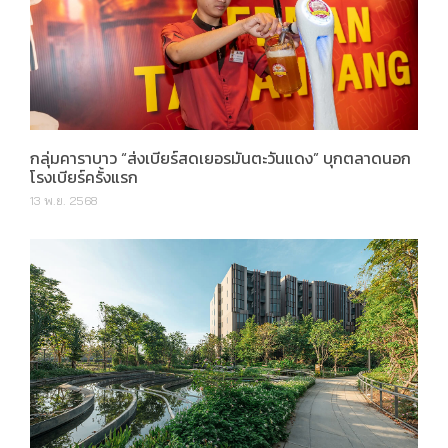
กลุ่มคาราบาว “ส่งเบียร์สดเยอรมันตะวันแดง” บุกตลาดนอก
โรงเบียร์ครั้งแรก
13 พ.ย. 2568