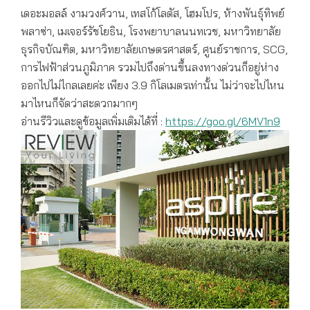
เดอะมอลล์ งามวงศ์วาน, เทสโก้โลตัส, โฮมโปร, ห้างพันธุ์ทิพย์
พลาซ่า, เมเจอร์รัชโยธิน, โรงพยาบาลนนทเวช, มหาวิทยาลัย
ธุรกิจบัณฑิต, มหาวิทยาลัยเกษตรศาสตร์, ศูนย์ราชการ, SCG,
การไฟฟ้าส่วนภูมิภาค รวมไปถึงด่านขึ้นลงทางด่วนก็อยู่ห่าง
ออกไปไม่ไกลเลยค่ะ เพียง 3.9 กิโลเมตรเท่านั้น ไม่ว่าจะไปไหน
มาไหนก็จัดว่าสะดวกมากๆ
อ่านรีวิวและดูข้อมูลเพิ่มเติมได้ที่ :
https://goo.gl/6MV1n9