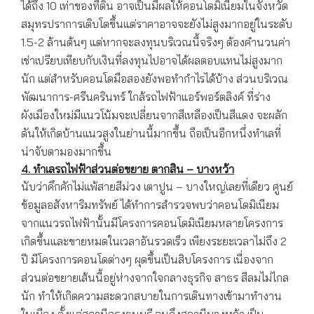
ได้ถึง 10 เท่าของที่ดิน อาจเป็นมีผลให้คอนโดมิเนียมในจังหวัด
สมุทรปราการเติบโตขึ้นแต่ราคาอาจจะยังไม่สูงมากอยู่ในระดับ
1.5-2 ล้านต้นๆ แต่หากจะลงทุนบริเวณนี้จริงๆ ต้องคำนวนค่า
เช่าเปรียบเทียบกับเงินที่ลงทุนไปอาจได้ผลตอบแทนไม่สูงมาก
นัก แต่สำหรับคอนโดมือสองยังพอทำกำไรได้บ้าง ส่วนบริเวณ
พัฒนาการ-ศรีนครินทร์ ใกล้รถไฟฟ้าแอร์พอร์ตลิงค์ ที่ร่าง
ผังเมืองใหม่มีแนวโน้มจะเปลี่ยนจากสีเหลืองเป็นสีแดง จะผลัก
ดันให้เกิดบ้านแนวสูงในย่านนี้มากขึ้น ถือเป็นอีกหนึ่งทำเลที่
น่าจับตามองมากขึ้น
4. ทำเลรถไฟฟ้าส่วนต่อขยาย ตากสิน – บางหว้า
นับว่าคึกคักไม่แพ้สายสีม่วง เตาปูน – บางใหญ่เลยที่เดียว ศูนย์
ข้อมูลอสังหาริมทรัพย์ ได้ทำการสำรวจพบว่าคอนโดมิเนียม
จากแนวรถไฟฟ้านั้นมีโครงการคอนโดมิเนียมหลายโครงการ
เกิดขึ้นและขายหมดในเวลาอันรวดเร็ว เพียงระยะเวลาไม่ถึง 2
ปี มีโครงการคอนโดต่างๆ ผุดขึ้นเป็นสิบโครงการ เนื่องจาก
ส่วนต่อขยายเส้นนี้อยู่ห่างจากใจกลางธุรกิจ สาธร สีลมไม่ไกล
นัก ทำให้เกิดความสะดวกสบายในการเดินทางเข้ามาทำงาน
ในเมือง ตั้งแต่สถานีกรุงธนบุรี จนถึงสถานีบางหว้า เป็น