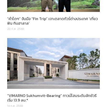
“คำโตๆ” จับมือ “Fin Trip” เจาะตลาดทัวร์ต่างประเทศ ‘เที่ยว
ฟิน กินฮาลาล’
20 ก.ค. 2569
“VIMARNO Sukhumvit-Bearing” ทาวน์โฮมระดับลักชัวรี
เริ่ม 13.9 ลบ.*
14 ก.ค. 2569