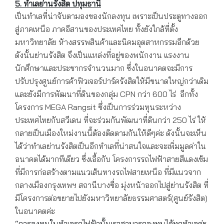
5. ทำเลย่านรังสิต ปทุมธานี
เป็นทำเลที่น่าจับตามองของนักลงทุน เพราะเป็นประตูทางออก
สู่ภาคเหนือ ภาคอีสานของประเทศไทย ทั้งยังใกล้ที่ตั้ง
มหาวิทยาลัย ห้างสรรพสินค้าและนิคมอุตสาหกรรมอีกด้วย
ดังนั้นย่านรังสิต จึงเป็นแหล่งที่อยู่ของพนักงาน แรงงาน
นักศึกษาและประชากรจำนวนมาก ซึ่งในอนาคตจะมีการ
ปรับปรุงศูนย์การค้าฟิวเจอร์ปาร์ครังสิตให้มีขนาดใหญ่กว่าเดิม
และยังมีการพัฒนาที่ดินของกลุ่ม CPN กว่า 600 ไร่ อีกทั้ง
โครงการ MEGA Rangsit ซึ่งเป็นการร่วมทุนระหว่าง
ประเทศไทยกับสวีเดน ที่จะร่วมกันพัฒนาที่ดินกว่า 250 ไร่ ให้
กลายเป็นเมืองใหม่งานนี้ต้องติดตามกันให้ดีๆค่ะ ดังนั้นจะเห็น
ได้ว่าทำเลย่านรังสิตเป็นอีกทำเลที่น่าสนใจและจะเพิ่มมูลค่าใน
อนาคตได้มากทีเดียว ซึ่งเอื้อกับ โครงการรถไฟฟ้าสายสีแดงเข้ม
ที่มีการก่อสร้างตามแนวเส้นทางรถไฟสายเหนือ ที่มีแนวจาก
กลางเมืองกรุงเทพฯ สถานีบางซื่อ มุ่งหน้าออกไปสู่ย่านรังสิต ที่
มีโครงการต่อขยายไปยังมหาวิทยาลัยธรรมศาสตร์(ศูนย์รังสิต)
ในอนาคตค่ะ
“การลงทุนในทำเลรถไฟฟ้านั้นเราสามารถลงทุนได้ทุกทำเลค่ะ