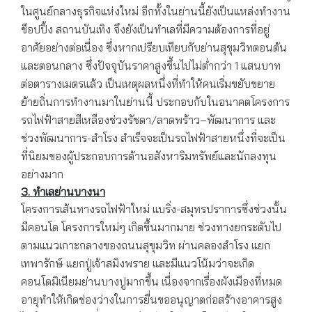
ในศูนย์กลางธุรกิจแห่งใหม่ อีกทั้งในย่านนี้ยังเป็นแหล่งทำงาน
ช็อปปิ้ง สถานบันเทิง จึงยังเป็นทำเลที่มีความต้องการที่อยู่
อาศัยอย่างต่อเนื่อง ซึ่งหากเปรียบเทียบกับย่านสุขุมวิทตอนต้น
และตอนกลาง ซึ่งปัจจุบันราคาสูงขึ้นไปไม่ต่ำกว่า 1 แสนบาท
ต่อตารางเมตรแล้ว เป็นเหตุผลหนึ่งที่ทำให้คนเริ่มขยับขยาย
ย้ายถิ่นการทำงานมาในย่านนี้ ประกอบกับในอนาคตโครงการ
รถไฟฟ้าสายสีเหลืองช่วงรัชดา/ลาดพร้าว–พัฒนาการ และ
ช่วงพัฒนาการ-สำโรง สำเร็จจะเป็นรถไฟฟ้าสายหนึ่งที่จะเป็น
ที่นิยมของผู้ประกอบการด้านอสังหาริมทรัพย์และนักลงทุน
อย่างมาก
3. ทำเลย่านบางนา
โครงการเส้นทางรถไฟฟ้าใหม่ แบริ่ง-สมุทรปราการซึ่งช่วงนั้น
มีคอนโด โครงการใหม่ๆ เกิดขึ้นมากมาย ช่วงทางยกระดับไป
ตามแนวเกาะกลางของถนนสุขุมวิท ผ่านคลองสำโรง แยก
เทพารักษ์ แยกปู่เจ้าสมิงพราย และมีแนวโน้มว่าจะเกิด
คอนโดมิเนียมย่านบางปูมากขึ้น เนื่องจากเรื่องผังเมืองที่หมด
อายุทำให้เกิดช่องว่างในการยื่นขออนุญาตก่อสร้างอาคารสูง