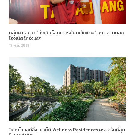
กลุ่มคาราบาว “ส่งเบียร์สดเยอรมันตะวันแดง” บุกตลาดนอก
โรงเบียร์ครั้งแรก
13 พ.ย. 2568
จิณณ์ เวลบีอิ้ง เคาน์ตี้ Wellness Residences ครบครันที่สุด