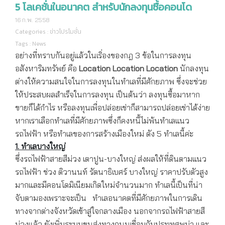
5 โลเคชั่นในอนาคต สำหรับนักลงทุนซื้อคอนโด
16 ก.พ. 2558
Categories :
ข่าวโปรโมชั่น
Tags :
News
อย่างที่ทราบกันอยู่แล้วในเริ่องของกฎ 3 ข้อในการลงทุน
อสังหาริมทรัพย์ คือ
Location Location Location
นักลงทุน
ต่างให้ความสนใจในการลงทุนในทำเลที่มีศักยภาพ ซึ่งจะช่วย
ให้ประสบผลสำเร็จในการลงทุน เป็นต้นว่า ลงทุนซื้อมาหาก
ขายก็ได้กำไร หรือลงทุนเพื่อปล่อยเช่าก็สามารถปล่อยเช่าได้ง่าย
หากเราเลือกทำเลที่มีศักยภาพซึ่งก็คงหนี้ไม่พ้นทำเลแนว
รถไฟฟ้า หรือทำเลของการสร้างเมืองใหม่ ดัง 5 ทำเลนี้ค่ะ
1. ทำเลบางใหญ่
ซึ่งรถไฟฟ้าสายสีม่วง เตาปูน-บางใหญ่ ส่งผลให้ที่ดินตามแนว
รถไฟฟ้า ช่วง ติวานนท์ รัตนาธิเบศร์ บางใหญ่ ราคาปรับตัวสูง
มากและมีคอนโดมิเนียมเกิดใหม่จำนวนมาก ทำเลนี้เป็นที่น่า
จับตามองเพราะจะเป็น ทำเลอนาคตที่มีศักยภาพในการเดิน
ทางจากต่างจังหวัดเข้าสู่ใจกลางเมือง นอกจากรถไฟฟ้าสายสี
ม่วงแล้ว ยังเพิ่มระบบขนส่งทางถนนเชื่อมกับประเทศพม่า และ