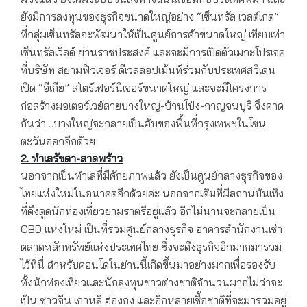
ยังมีการลงทุนของธุรกิจขนาดใหญ่อย่าง “เซ็นทรัล เวสต์เกต”
ที่กลุ่มเซ็นทรัลจะพัฒนาให้เป็นศูนย์การค้าขนาดใหญ่ เทียบเท่า
เซ็นทรัลเวิลด์ ย่านราชประสงค์ และจะมีการเปิดตัวเมกะโปรเจค
ที่บริษัท สยามฟิวเจอร์ ดีเวลลอปเม้นท์ร่วมกับประเทศสวีเดน
เปิด “อีเกีย” สโตร์เฟอร์นิเจอร์ขนาดใหญ่ และจะมีโครงการ
ก่อสร้างมอเตอร์เวย์สายบางใหญ่-บ้านโป่ง-กาญจนบุรี จึงคาด
กันว่า…บางใหญ่จะกลายเป็นฮับของพื้นที่กรุงเทพฯในโซน
ตะวันออกอีกด้วย
2. ทำเลรัชดา-ลาดพร้าว
นอกจากเป็นทำเลที่มีศักยภาพแล้ว ยังเป็นศูนย์กลางธุรกิจของ
ไทยแห่งใหม่ในอนาคตอีกด้วยค่ะ นอกจากเดิมที่มีสถานบันเทิง
ที่ดึงดูดนักท่องเที่ยวยามราตรีอยู่แล้ว อีกไม่นานจะกลายเป็น
CBD แห่งใหม่ เป็นที่รวมศูนย์กลางธุรกิจ อาคารสำนักงานเช่า
ตลาดหลักทรัพย์แห่งประเทศไทย ซึ่งจะดึงธุรกิจอีกมากมารวม
ไว้ที่นี่ สำหรับคอนโดในย่านนี้เกิดขึ้นมาอย่างมากเพื่อรองรับ
ทั้งนักท่องเที่ยวและนักลงทุนชาวต่างชาติจำนวนมากไม่ว่าจะ
เป็น ชาวจีน เกาหลี ฮ่องกง และอีกหลายเชื้อชาติที่จะมารวมอยู่