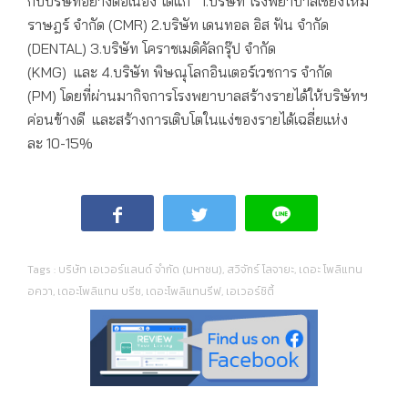
กับบริษัทอย่างต่อเนื่อง ได้แก่ 1.บริษัท โรงพยาบาลเชียงใหม่
ราษฎร์ จำกัด (CMR) 2.บริษัท เดนทอล อิส ฟัน จำกัด
(DENTAL) 3.บริษัท โคราชเมดิคัลกรุ๊ป จำกัด
(KMG) และ 4.บริษัท พิษณุโลกอินเตอร์เวชการ จำกัด
(PM) โดยที่ผ่านมากิจการโรงพยาบาลสร้างรายได้ให้บริษัทฯ
ค่อนข้างดี และสร้างการเติบโตในแง่ของรายได้เฉลี่ยแห่ง
ละ 10-15%
Tags :
บริษัท เอเวอร์แลนด์ จำกัด (มหาชน)
,
สวิจักร์ โลจายะ
,
เดอะ โพลิแทน
อควา
,
เดอะโพลิแทน บรีซ
,
เดอะโพลิแทนรีฟ
,
เอเวอร์ซิตี้