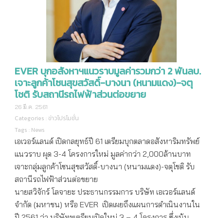
EVER บุกอสังหาฯแนวราบมูลค่ารวมกว่า 2 พันลบ.
เจาะลูกค้าโซนสุขสวัสดิ์-บางนา (หนามแดง)-จตุ
โชติ รับสถานีรถไฟฟ้าส่วนต่อขยาย
26 มี.ค. 2561
Categories :
ข่าวโปรโมชั่น
Tags :
News
เอเวอร์แลนด์ เปิดกลยุทธ์ปี 61 เตรียมบุกตลาดอสังหาริมทรัพย์
แนวราบ ผุด 3-4 โครงการใหม่ มูลค่ากว่า 2,000ล้านบาท
เจาะกลุ่มลูกค้าโซนสุขสวัสดิ์-บางนา (หนามแดง)-จตุโชติ รับ
สถานีรถไฟฟ้าส่วนต่อขยาย
นายสวิจักร์ โลจายะ ประธานกรรมการ บริษัท เอเวอร์แลนด์
จำกัด (มหาชน) หรือ EVER เปิดเผยถึงแผนการดำเนินงานใน
ปี 2561 ว่า บริษัทฯเตรียมเปิดใหม่ 3 – 4 โครงการ ซึ่งเน้น