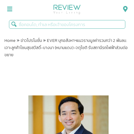
»
»
รีวิวคอนโด
Home
ข่าวโปรโมชั่น
EVER บุกอสังหาฯแนวราบมูลค่ารวมกว่า 2 พันลบ.
เจาะลูกค้าโซนสุขสวัสดิ์-บางนา (หนามแดง)-จตุโชติ รับสถานีรถไฟฟ้าส่วนต่อ
รีวิวบ้าน
ขยาย
รีวิวทาวน์โฮม
Life+Style
Infographic
ข่าวโปรโมชั่น