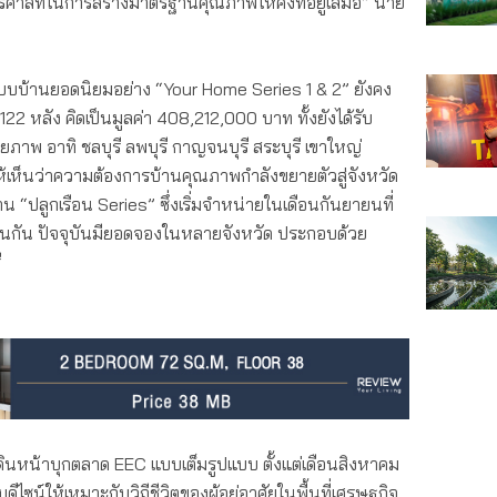
ีคาสท์ในการสร้
างมาตรฐานคุณภาพให้คงที่อยู่
เสมอ” นาย
บ้านยอดนิยมอย่าง “Your Home Series 1 & 2” ยังคง
122 หลัง คิดเป็นมูลค่า 408,212,000 บาท ทั้งยังได้รับ
ักยภาพ อาทิ ชลบุรี ลพบุรี กาญจนบุรี สระบุรี เขาใหญ่
้เห็นว่าความต้องการบ้
านคุณภาพกำลังขยายตัวสู่จังหวั
ด
“ปลูกเรือน Series” ซึ่งเริ่มจำหน่ายในเดือนกั
นยายนที่
นกั
น ปัจจุบันมียอดจองในหลายจังหวัด ประกอบด้วย
ี
ินหน้าบุกตลาด EEC แบบเต็มรูปแบบ ตั้งแต่เดือนสิงหาคม
บดี
ไซน์ให้เหมาะกับวิถีชีวิตของผู้
อยู่อาศัยในพื้นที่เศรษฐกิจ