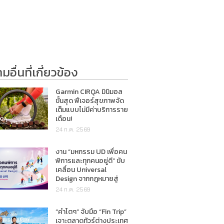
อื่นที่เกี่ยวข้อง
Garmin CIRQA มินิมอล
ขั้นสุด ฟีเจอร์สุขภาพจัด
เต็มแบบไม่มีค่าบริการราย
เดือน!
24 ก.ค. 2569
งาน “มหกรรม UD เพื่อคน
พิการและทุกคนอยู่ดี” ขับ
เคลื่อน Universal
Design จากกฎหมายสู่
การใช้ชีวิตจริง
24 ก.ค. 2569
“คำโตๆ” จับมือ “Fin Trip”
เจาะตลาดทัวร์ต่างประเทศ