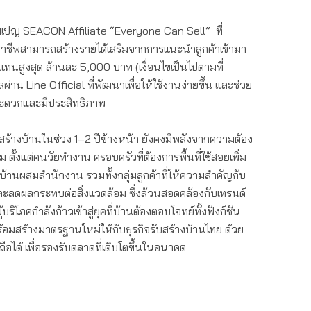
ปญ SEACON Affiliate “Everyone Can Sell” ที่
ชีพสามารถสร้
างรายได้เสริมจากการแนะนำลูกค้
าเข้ามา
ทนสูงสุด ล้านละ 5,000 บาท (เงื่อนไขเป็นไปตามที่
น Line Official ที่พัฒนาเพื่อให้ใช้งานง่ายขึ้น และช่วย
ะดวกและมีประสิทธิภาพ
สร้างบ้านในช่
วง 1–2 ปีข้างหน้า ยังคงมีพลังจากความต้อง
ตั้งแต่คนวัยทำงาน ครอบครัวที่ต้องการพื้นที่ใช้
สอยเพิ่ม
้านผสมสำนักงาน รวมทั้งกลุ่มลูกค้าที่ให้
ความสำคัญกับ
ละลดผลกระทบต่
อสิ่งแวดล้อม ซึ่งล้วนสอดคล้องกับเทรนด์
บริโภคกำลังก้าวเข้
าสู่ยุคที่บ้านต้องตอบโจทย์ทั้
งฟังก์ชัน
ร้อมสร้างมาตรฐานใหม่ให้
กับธุรกิจรับสร้างบ้านไทย ด้วย
อถือได้ เพื่อรองรับตลาดที่เติบโตขึ้
นในอนาคต