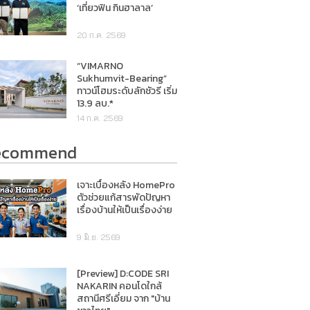
‘เที่ยวฟิน กินฮาลาล’
20 ก.ค. 2569
“VIMARNO
Sukhumvit-Bearing”
ทาวน์โฮมระดับลักชัวรี เริ่ม
13.9 ลบ.*
14 ก.ค. 2569
ecommend
เจาะเบื้องหลัง HomePro
ตัวช่วยแก้สารพัดปัญหา
เรื่องบ้านให้เป็นเรื่องง่าย
9 มิ.ย. 2569
[Preview] D:CODE SRI
NAKARIN คอนโดใกล้
สถานีศรีเอี่ยม จาก "บ้าน