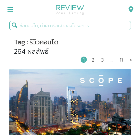
Tag : รีวิวคอนโด
รีวิวคอนโด
264 ผลลัพธ์
รีวิวบ้าน
1
2
3
…
11
>
รีวิวทาวน์โฮม
Life+Style
Infographic
ข่าวโปรโมชั่น