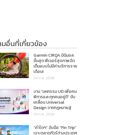
อื่นที่เกี่ยวข้อง
Garmin CIRQA มินิมอล
ขั้นสุด ฟีเจอร์สุขภาพจัด
เต็มแบบไม่มีค่าบริการราย
เดือน!
24 ก.ค. 2569
งาน “มหกรรม UD เพื่อคน
พิการและทุกคนอยู่ดี” ขับ
เคลื่อน Universal
Design จากกฎหมายสู่
การใช้ชีวิตจริง
24 ก.ค. 2569
“คำโตๆ” จับมือ “Fin Trip”
เจาะตลาดทัวร์ต่างประเทศ