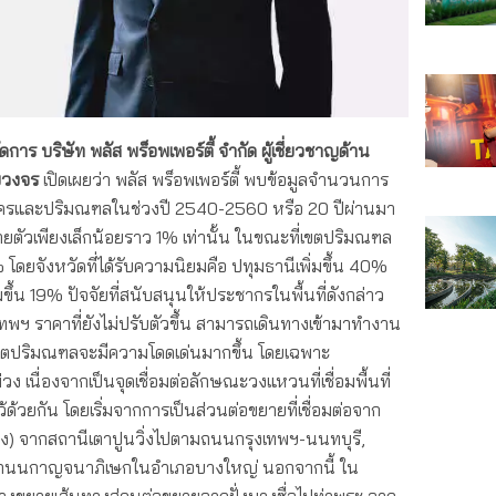
ดการ บริษัท พลัส พร็อพเพอร์ตี้ จำกัด ผู้เชี่ยวชาญด้าน
บวงจร
เปิดเผยว่า พลัส พร็อพเพอร์ตี้ พบข้อมูลจำนวนการ
ครและปริมณฑลในช่วงปี 2540-2560 หรือ 20 ปีผ่านมา
ัวเพียงเล็กน้อยราว 1% เท่านั้น ในขณะที่เขตปริมณฑล
% โดยจังหวัดที่ได้รับความนิยมคือ ปทุมธานีเพิ่มขึ้น 40%
ึ้น 19% ปัจจัยที่สนับสนุนให้ประชากรในพื้นที่ดังกล่าว
งเทพฯ ราคาที่ยังไม่ปรับตัวขึ้น สามารถเดินทางเข้ามาทำงาน
ในเขตปริมณฑลจะมีความโดดเด่นมากขึ้น โดยเฉพาะ
เนื่องจากเป็นจุดเชื่อมต่อลักษณะวงแหวนที่เชื่อมพื้นที่
้ด้วยกัน โดยเริ่มจากการเป็นส่วนต่อขยายที่เชื่อมต่อจาก
โพง) จากสถานีเตาปูนวิ่งไปตามถนนกรุงเทพฯ-นนทบุรี,
ีที่ถนนกาญจนาภิเษกในอำเภอบางใหญ่ นอกจากนี้ ใน
ว่างขยายเส้นทางส่วนต่อขยายจากฝั่งบางซื่อไปท่าพระ จาก