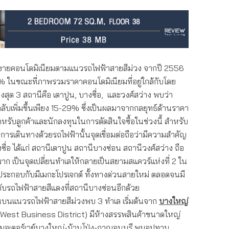
คาขายคอนโดมิเนียมตามแนวรถไฟฟ้าสายสีม่วง จากปี 2556
41% ในขณะที่ภาพรวมราคาคอนโดมิเนียมที่อยู่ใกล้กับโดย
สูงสุด 3 สถานีคือ เตาปูน, บางซื่อ, และวงศ์สว่าง พบว่า
ลับเพิ่มขึ้นเพียง 15-29% ซึ่งเป็นผลมาจากกลยุทธ์ด้านราคา
หรับลูกค้าและนักลงทุนในการตัดสินใจซื้อในช่วงนี้ สำหรับ
้องการเดินทางด้วยรถไฟฟ้านั้นจุดเชื่อมต่อถือว่ามีความสำคัญ
่อ ได้แก่ สถานีเตาปูน สถานีบางซ่อน สถานีวงศ์สว่าง ถือ
มาก เป็นจุดเปลี่ยนทำเลให้กลายเป็นสยามสแควร์แห่งที่ 2 ใน
ประกอบกับมีเมกะโปรเจกต์ ทั้งทางด่วนสายใหม่ ตลอดจนมี
กับรถไฟฟ้าสายสีแดงที่สถานีบางซ่อนอีกด้วย
เด่นบนแนวรถไฟฟ้าสายสีม่วงพบ 3 ทำเล เริ่มต้นจาก
บางใหญ่
 : West Business District) มีห้างสรรพสินค้าขนาดใหญ่
ษมอเตอร์เวย์บางใหญ่-บ้านโป่ง-กาญจนบุรี พบอุปทาน