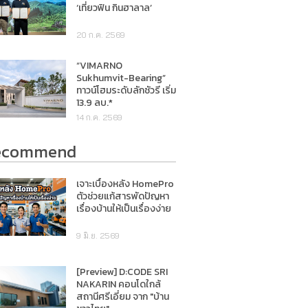
‘เที่ยวฟิน กินฮาลาล’
20 ก.ค. 2569
“VIMARNO
Sukhumvit-Bearing”
ทาวน์โฮมระดับลักชัวรี เริ่ม
13.9 ลบ.*
14 ก.ค. 2569
ecommend
เจาะเบื้องหลัง HomePro
ตัวช่วยแก้สารพัดปัญหา
เรื่องบ้านให้เป็นเรื่องง่าย
9 มิ.ย. 2569
[Preview] D:CODE SRI
NAKARIN คอนโดใกล้
สถานีศรีเอี่ยม จาก "บ้าน