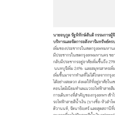
นายอนุกูล รัฐพิทักษ์สันติ กรรมการผู้จั
บริหารและจัดการอสังหาริมทรัพย์คร
เพิ่มของประชากรในเขตกรุงเพทมหาน
มีประชากรในเขตกรุงเทพมหานคร ขยายต
กลับมีประชากรอยู่อาศัยเพิ่มขึ้นถึง 21
นนทบุรีเพิ่ม 24% และสมุทรสาครเพิ่มข
เพิ่มขึ้นมาจากทำเลที่ไม่ได้ไกลจากกรุ
ได้อย่างสะดวก ส่งผลให้ที่อยู่อาศัย
คอนโดมิเนียมทำเลแนวรถไฟฟ้าสายสีม่วง 
การเดินทางที่สำคัญของกรุงเทพฯ เข้าไว
รถไฟฟ้าสายสีน้ำเงิน (บางซื่อ-หัวลำ
ติวานนท์, รัตนาธิเบศร์ และสุดสถาน
อนาคตที่รถไฟฟ้าสายสีน้ำเงินอยู่ระห