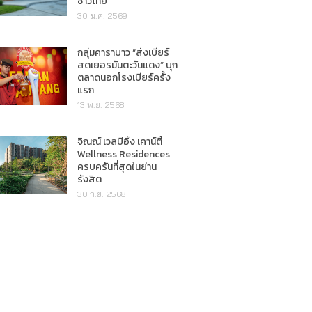
ชาวไทย"
30 ม.ค. 2569
กลุ่มคาราบาว “ส่งเบียร์
สดเยอรมันตะวันแดง” บุก
ตลาดนอกโรงเบียร์ครั้ง
แรก
13 พ.ย. 2568
จิณณ์ เวลบีอิ้ง เคาน์ตี้
Wellness Residences
ครบครันที่สุดในย่าน
รังสิต
30 ก.ย. 2568