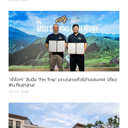
“คำโตๆ” จับมือ “Fin Trip” เจาะตลาดทัวร์ต่างประเทศ ‘เที่ยว
ฟิน กินฮาลาล’
20 ก.ค. 2569