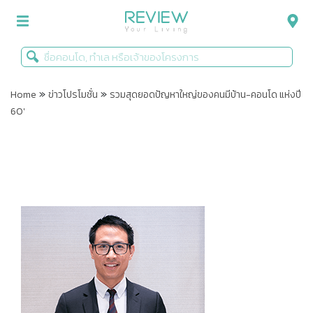
»
»
รีวิวคอนโด
Home
ข่าวโปรโมชั่น
รวมสุดยอดปัญหาใหญ่ของคนมีบ้าน-คอนโด แห่งปี
60′
รีวิวบ้าน
รีวิวทาวน์โฮม
Life+Style
Infographic
ข่าวโปรโมชั่น