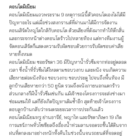
คอนโดมิเนียม
คอนโดมิเนียมแถวพระราม 9 เหตุการณ์นี้ตัวคอนโดเองไม่ได้มี
ปัญหาอะไร แต่เมื่อช่วงสงกรานต์ที่ผ่านมาได้มีการจัดงาน
คอนเสิร์ตใหญ่โตใกล้กับคอนโด ด้วยเสียงที่ดังมากทำให้ตึกสั่น
และกระจกหน้าต่างคอนโดร้าวไปหลายห้อง แต่ทางทีมงานผู้
จัดคอนเสิร์ตก็แสดงความรับผิดชอบด้วยการรับผิดชอบค่าเสีย
หายทั้งหมด
คอนโดมิเนียม ซอยรัชดา 36 มีปัญหาน้ำรั่วซึมจากท่ออยู่ตลอด
เวลา ซึ่งน้ำที่รั่วซึมได้ไหลตามขอบวงกบ และผนัง จนเกิดความ
เสียหายต่อผนังห้อง ขอบวงกบ ขอบประตู ไปจนถึงพื้นห้อง มี
ลูกบ้านเสียหายกว่า 50 ยูนิต รวมถึงผนังภายนอกแตกร้าว
ส่วนกลางก็มีน้ำรั่วซึมเช่นกัน แม้เจ้าของโครงการจะส่งช่างมา
ซ่อมแซมให้ แต่ก็ยังเกิดปัญหาเดิมซ้ำอีก สุดท้ายเจ้าโครงการ
ตอบลูกบ้านกลับว่าหมดระยะเวลาการประกันแล้ว
คอนโดมิเนียมหรู ย่านอารีย์, พญาไท และรัชดาภิเษก 19 เกิด
การแชร์ภาพทั่วโซเชียลถึงเรื่องน้ำท่วมลานจอดรถชั้นใต้ดินจาก
ฝนที่ตกลงมาอย่างหนักทั้งคืนในช่วงนั้นจนรถยนต์ที่จอดอยู่