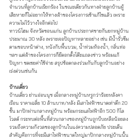
จำนวนที่ลูกบ้านเรียกร้อง ในขณะเดียวกันทางฝ่ายลูกบ้านผู้
เสียหายก็ไม่อยากให้ทางเจ้าของโครงการเข้าแก้ไขแล้ว เพราะ
ความไม่ไว้วางใจอีกต่อไป
ทาวน์โฮม จังหวัดขอนแก่น ลูกบ้านประกาศขายกันยกหมู่บ้าน
ประมาณ 30 หลัง เพราะเจอปัญหาหลายอย่าง เช่น มีน้ำรั่วซึม
ตามขอบหน้าต่าง, หนังกับพื้นบวม, น้ำท่วมห้องน้ำ, กลิ่นท่อ
ฯลฯ แต่เจ้าของโครงการก็ยืดอกตั้งโต๊ะแถลงข่าว พร้อมแก้
ปัญหา ชดเชยค่าใช้จ่าย สรุปข้อตกลงร่วมกันกับลูกบ้านอย่าง
เร่งด่วนเช่นกัน
บ้านเดี่ยว
บ้านเดี่ยว ย่านอ่อนนุช เมื่อกลางหมู่บ้านหรูกว่าร้อยหลังคา
เรือน ราคาเฉลี่ย 10 ล้านบาท/หลัง มีเสาไฟฟ้าขนาดเท่าตึก 20
ชั้น มาปักผ่านกลางหมู่บ้าน พร้อมกระแสไฟฟ้าอีก 500 กิโล
โวลต์ กระทบต่อพื้นที่ส่วนกลางของหมู่บ้านถูกบีบเหลือน้อยลง
รวมถึงความกังวลของลูกบ้านในแง่ความปลอดภัย ประเด็น
สำคัญคือการที่จะมีเสาไฟฟ้าขนาดใหญ่มาปักกลางหมู่บ้านนั้น