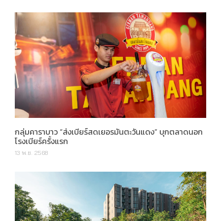
กลุ่มคาราบาว “ส่งเบียร์สดเยอรมันตะวันแดง” บุกตลาดนอก
โรงเบียร์ครั้งแรก
13 พ.ย. 2568