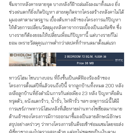
ซึมจากหลังคาหลายจุด บางหลังก็ฝ้าถล่มผังลงมาทั้งแผง ยิ่ง
ช่วงฝนตกก็ยิ่งเกิดปัญหา สาเหตุเกิดจากโครงสร้างหลังคาไม่ได้
มุมองศาตามาตรฐาน เบื้องต้นทางเจ้าของโครงการแก้ปัญหา
ให้ด้วยการเปลี่ยนวัสดุมุงหลังคาจากกระเบื้องเป็นเมทัลชีท ซึ่ง
บางรายก็ต้องยอมให้เปลี่ยนเพื่อแก้ปัญหานี้ แต่บางรายก็ไม่
ยอม เพราะวัสดุคุณภาพต่ำกว่าสเปคที่กำหนดมาตั้งแต่แรก
ทาวน์โฮม โซนบางบอน ที่ถึงขั้นเป็นคดีฟ้องร้องเจ้าของ
โครงการตั้งแต่ปีที่แล้วจนถึงปีนี้ จากลูกบ้านทั้งหมด 200 หลัง
เหลือลูกบ้านที่ยังดำเนินการกันต่อเพียง 23 หลัง ปัญหาคือดิน
ทรุดตัว, ผนังแตกร้าว, น้ำรั่ว, ไฟฟ้ารั่ว ฯลฯ เหตุการณ์นี้ได้มี
การแชร์ภาพทาวน์โฮมหลังที่เสียหายผ่านทางโซเชียลมากมาย
ด้านเจ้าของโครงการมีการออกมาชี้แจงเป็นลายลักษณ์อักษร
สรุปอย่างคร่าวๆ ว่าทางโครงการยินดีจะเข้าซ่อมแซมโดยจะส่ง
ผู้เชี่ยวชาญลงไปตรวจสอบด้วย แต่จะไม่ชดเชยเป็นเงินตาม