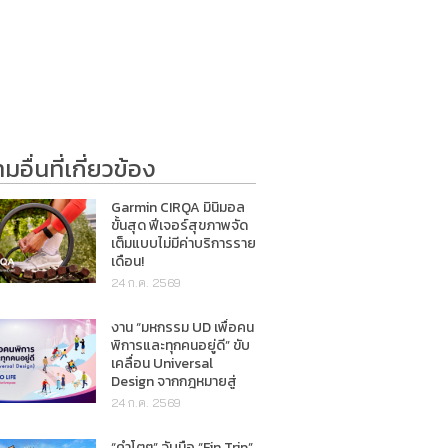
อื่นที่เกี่ยวข้อง
Garmin CIRQA มินิมอล
ขั้นสุด ฟีเจอร์สุขภาพจัด
เต็มแบบไม่มีค่าบริการราย
เดือน!
24 ก.ค. 2569
งาน “มหกรรม UD เพื่อคน
พิการและทุกคนอยู่ดี” ขับ
เคลื่อน Universal
Design จากกฎหมายสู่
การใช้ชีวิตจริง
24 ก.ค. 2569
“คำโตๆ” จับมือ “Fin Trip”