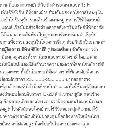
กาสนี้แสดงความยินดีกับ สิงห์ เอสเตท และหวังว่า
มพันธ์ที่ยั่งยืน ที่ทั้งสองฝ่ายร่วมกันมองหาโอกาสใหม่ๆ ใน
วดเร็วในปัจจุบัน รวมถึงสร้างมาตรฐานการใช้ชีวิตแบบมี
นด์ เชื่อมั่นอย่างยิ่งว่า ตลาดอสังหาริมทรัพย์ที่พักอาศัย
ะได้พัฒนาความสัมพันธ์ในฐานะพาร์ทเนอร์คนสำคัญกับ
ะมีโอกาสที่จะร่วมลงทุนในโครงการอื่นๆ ด้วยกันอีกในอนาคต”
ู้จัดการบริษัท ซีบีอาร์อี (ประเทศไทย) จำกัด
กล่าวว่า
วามนิยมสูงสุดของทั้งชาวไทย และชาวต่างชาติ โดยเฉพาะ
ี่รวมไลฟ์สไตล์ และมีสิ่งอำนวยความสะดวกที่ตอบโจทย์การใช้
รุงเทพฯ ทั้งยังเป็นย่านที่มีตลาดเช่าที่พักอาศัยเพื่อการ
คอนโดระดับราคา 250,000-350,000 บาทต่อตาราง
ลูกค้ายอมรับได้ เมื่อเทียบกับทำเล แต่ทั้งนี้ขึ้นอยู่กับแพคเก
อีมองว่าคอนโดระดับราคา 10-20 ล้านบาท/ ยูนิต ค่อนข้าง
สำคัญคือรายละเอียดของโครงการว่ามีความสนใจมากน้อยแค่
งต้องดูว่าโปรดักส์ตอบโจทย์การใช้ชีวิตของกลุ่มที่เรามองไว้
่านมาชาวต่างชาติเองก็หันมาลงทุนซื้ออสังหาฯในเมืองไทย
ยังราคาไม่ค่อยสูงเมื่อเทียบกับในต่างประเทศ และ