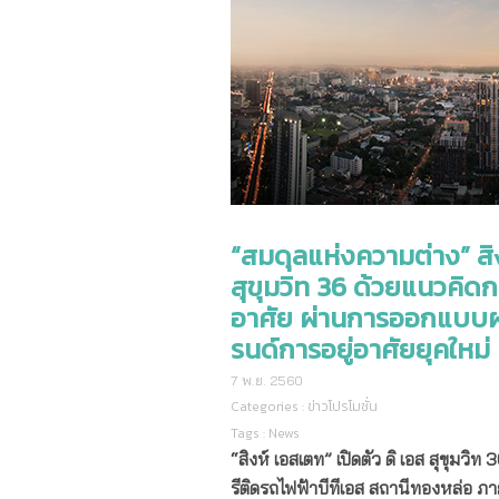
“สมดุลแห่งความต่าง” สิ
สุขุมวิท 36 ด้วยแนวคิด
อาศัย ผ่านการออกแบบผ
รนด์การอยู่อาศัยยุคใหม่
7 พ.ย. 2560
Categories :
ข่าวโปรโมชั่น
Tags :
News
“สิงห์ เอสเตท” เปิดตัว ดิ เอส สุขุมวิท
36
รีติดรถไฟฟ้าบีทีเอส สถานีทองหล่อ 