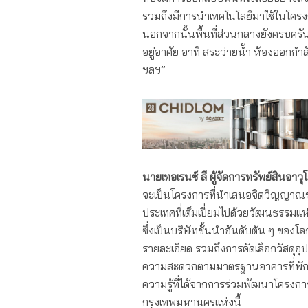
รวมถึงมีการนำเทคโนโลยีมาใช้ในโครงก
นอกจากนั้นพื้นที่ส่วนกลางยังครบค
อยู่อาศัย อาทิ สระว่ายน้ำ ห้องออกกำล
ฯลฯ”
นายเทอเรนซ์ ลี ผู้จัดการทรัพย์สินอาว
จะเป็นโครงการที่นำเสนอจิตวิญญาณขอ
ประเทศที่เต็มเปี่ยมไปด้วยวัฒนธรรมแห
ซึ่งเป็นบริษัทชั้นนำอันดับต้น ๆ ข
รายละเอียด รวมถึงการคัดเลือกวัสดุอุ
ความสะดวกตามมาตรฐานอาคารที่พักลั
ความรู้ที่ได้จากการร่วมพัฒนาโครงการ
กรุงเทพมหานครแห่งนี้