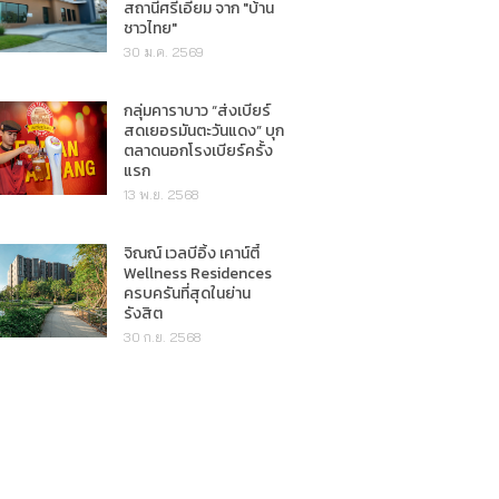
สถานีศรีเอี่ยม จาก "บ้าน
ชาวไทย"
30 ม.ค. 2569
กลุ่มคาราบาว “ส่งเบียร์
สดเยอรมันตะวันแดง” บุก
ตลาดนอกโรงเบียร์ครั้ง
แรก
13 พ.ย. 2568
จิณณ์ เวลบีอิ้ง เคาน์ตี้
Wellness Residences
ครบครันที่สุดในย่าน
รังสิต
30 ก.ย. 2568