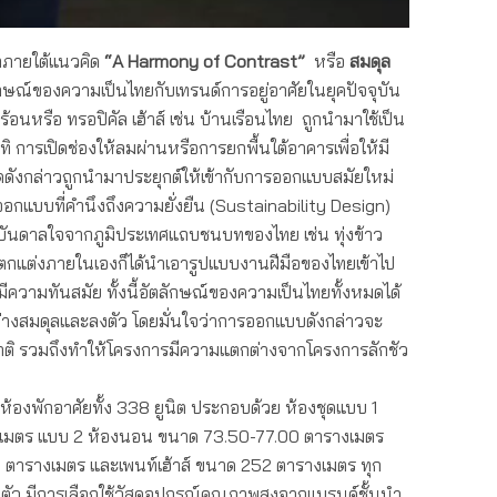
นาภายใต้แนวคิด
“
A Harmony of Contrast”
หรือ
สมดุล
ณ์ของความเป็นไทยกับเทรนด์การอยู่อาศัยในยุคปัจจุบัน
ร้อนหรือ ทรอปิคัล เฮ้าส์ เช่น บ้านเรือนไทย ถูกนำมาใช้เป็น
การเปิดช่องให้ลมผ่านหรือการยกพื้นใต้อาคารเพื่อให้มี
ังกล่าวถูกนำมาประยุกต์ให้เข้ากับการออกแบบสมัยใหม่
กแบบที่คำนึงถึงความยั่งยืน (Sustainability Design)
งบันดาลใจจากภูมิประเทศแถบชนบทของไทย เช่น ทุ่งข้าว
ตกแต่งภายในเองก็ได้นำเอารูปแบบงานฝีมือของไทยเข้าไป
มีความทันสมัย ทั้งนี้อัตลักษณ์ของความเป็นไทยทั้งหมดได้
่างสมดุลและลงตัว โดยมั่นใจว่าการออกแบบดังกล่าวจะ
าติ รวมถึงทำให้โครงการมีความแตกต่างจากโครงการลักชัว
ห้องพักอาศัยทั้ง 338 ยูนิต ประกอบด้วย ห้องชุดแบบ 1
เมตร แบบ 2 ห้องนอน ขนาด 73.50-77.00 ตารางเมตร
 ตารางเมตร และเพนท์เฮ้าส์ ขนาด 252 ตารางเมตร ทุก
ตัว มีการเลือกใช้วัสดุอุปกรณ์คุณภาพสูงจากแบรนด์ชั้นนำ