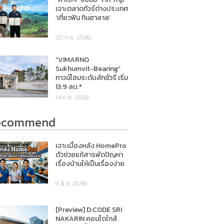
เจาะตลาดทัวร์ต่างประเทศ
‘เที่ยวฟิน กินฮาลาล’
20 ก.ค. 2569
“VIMARNO
Sukhumvit-Bearing”
ทาวน์โฮมระดับลักชัวรี เริ่ม
13.9 ลบ.*
14 ก.ค. 2569
ecommend
เจาะเบื้องหลัง HomePro
ตัวช่วยแก้สารพัดปัญหา
เรื่องบ้านให้เป็นเรื่องง่าย
9 มิ.ย. 2569
[Preview] D:CODE SRI
NAKARIN คอนโดใกล้