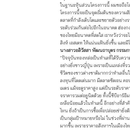
ในฐานะหุ้นส่วนโครงการนี้ ผมขอถือโอ
โครงการนี้จะเป็นจุดเริ่มต้นของความสั
ตลาดที่กำลังเติบโตและขยายตัวอย่างร
ระดับร่วมกันต่อไปอีกในอนาคต ฮ่องกง แล
ของไทยมีอนาคตที่สดใส เราหวังว่าจ
สิงห์ เอสเตท ให้แน่นแฟ้นยิ่งขึ้น แล
นางสาวอลิวัสสา
พัฒนถาบุตร กรรมการผ
“ปัจจุบันทองหล่อเป็นทำเลที่ได้รับค
อย่างยิ่งชาวญี่ปุ่น เพราะเป็นแหล่งท
ชีวิตของชาวต่างชาติมากกว่าทำเลอื่นในก
ลงทุนที่โดดเด่นมาก มีตลาดชัดเจน 
เมตร แม้จะดูราคาสูง แต่เป็นระดับราคาที่
จราคารวมต่อยูนิตด้วย ทั้งนี้ซีบีอาร์
เหลือน้อยแล้วในทำเลนี้ อีกอย่างที่
ไหน ยิ่งถ้าเป็นการซื้อเพื่อปล่อยเช่ายิ่
เป็นกลุ่มเป้าหมายหรือไม่ ในช่วงที่ผ
มากขึ้น เพราะราคาอสังหาฯในเมืองไทย