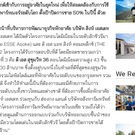
เข้ากับการอยู่อาศัยในยุคใหม่ เพื่อให้สอดคล้องกับการใช้
บพาร์ทเนอร์ระดับโลก
ตั้งเป้าปิดการขาย
50% ในปีนี้ ด้วย
้าที่บริหารการพัฒนาธุรกิจพักอาศัย บริษัท สิงห์ เอสเตท
 เอสเตท ได้เปิดตัวโครงการคอนโดมิเนียมในระดับลักชัวรีมา
The ESSE Asoke) และ ดิ เอส แอท สิงห์ คอมเพล็กซ์ (THE
2 โครงการได้รับการตอบรับที่ดี โดยมียอดขายรวมกว่า
ี่ 3 คือ
ดิ เอส สุขุมวิท
36
คอนโดมิเนียมความสูง 43 ชั้น
ล้านบาท ซึ่งตั้งอยู่บนหนึ่งในทำเลที่ดีที่สุดของสุขุมวิท
We R
่งรวมไลฟ์สไตล์และที่พักอาศัยในระดับบนของกรุงเทพฯ รวม
ิ จึงทำให้ทำเลนี้เป็นที่ต้องการและมีศักยภาพในการ
ะดับบนทั้งชาวไทยและต่างชาติ ที่ต้องการซื้อเพื่อพักอาศัย
ิงห์ เอสเตท ร่วมทุนกับ ฮ่องกง แลนด์ บริษัทอสังหาริมทรัพย์
ครงการอสังหาริมทรัพย์มากมายในเอเชีย รวมถึงได้ว่า
าช่วยดูแลด้านการออกแบบร่วมกับบริษัทออกแบบชั้นนำของ
6 มีความโดดเด่นในระดับลักชัวรี โดยตั้งเป้าปิดการขายได้
ล้าน”