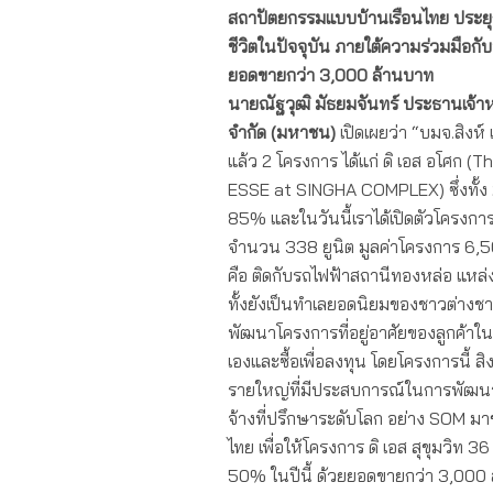
สถาปัตยกรรมแบบบ้านเรือนไทย ประยุกต์
ชีวิตในปัจจุบัน ภายใต้ความร่วมมือกั
ยอดขายกว่า 3,000 ล้านบาท
นายณัฐวุฒิ มัธยมจันทร์ ประธานเจ้าหน
จำกัด (มหาชน)
เปิดเผยว่า “บมจ.สิงห์
แล้ว 2 โครงการ ได้แก่ ดิ เอส อโศก (
ESSE at SINGHA COMPLEX) ซึ่งทั้ง 
85% และในวันนี้เราได้เปิดตัวโครงการท
จำนวน 338 ยูนิต มูลค่าโครงการ 6,500 
คือ ติดกับรถไฟฟ้าสถานีทองหล่อ แหล
ทั้งยังเป็นทำเลยอดนิยมของชาวต่างชาต
พัฒนาโครงการที่อยู่อาศัยของลูกค้าในร
เองและซื้อเพื่อลงทุน โดยโครงการนี้ ส
รายใหญ่ที่มีประสบการณ์ในการพัฒนาโ
จ้างที่ปรึกษาระดับโลก อย่าง SOM ม
ไทย เพื่อให้โครงการ ดิ เอส สุขุมวิท 3
50% ในปีนี้ ด้วยยอดขายกว่า 3,000 