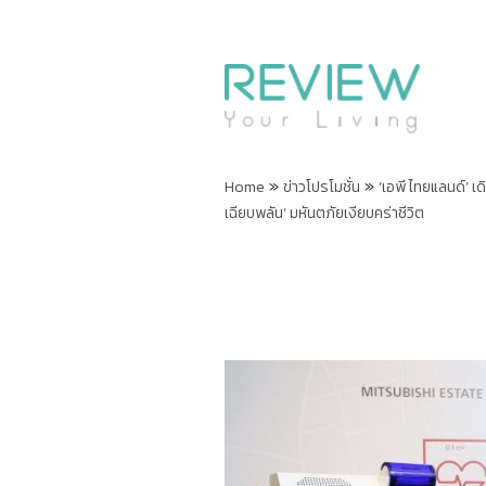
»
»
Home
ข่าวโปรโมชั่น
‘เอพี ไทยแลนด์’ เ
เฉียบพลัน’ มหันตภัยเงียบคร่าชีวิต