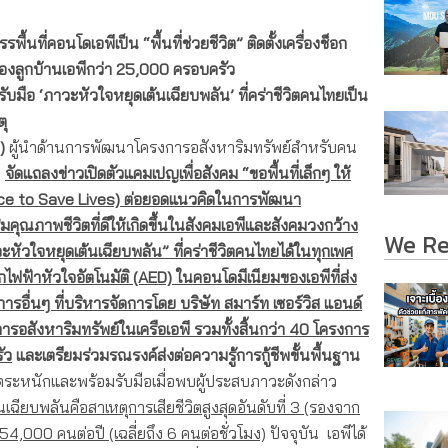
ื้นที่คอนโดเอพีเป็น “พื้นที่ช่วยชีวิต” ติดตั้ง
เครื่องช็อก
องลูกบ้านเอพีกว่า
25,000 ครอบครัว
รับมือ
‘ภาวะหัวใจหยุดเต้นเฉียบพลัน’ ที่คร่าชีวิต
คนไทยเป็น
ตุ
น)
ผู้นำด้านการพัฒนาโครงการอสังหาริมทรัพย์สำหรับคน
า
จัดแถลงข่าวเปิดตัวแคมเปญเพื่อสังคม
“ขอพื้นที่เล็กๆ ให้
ce to Save Lives)
ต่อยอดแนวคิดในการพัฒนา
มคุณภาพชีวิตที่ดีให้เกิดขึ้นในสังคมเอพีและสังคมวงกว้าง
We R
ัวใจหยุดเต้นเฉียบพลัน” ที่คร่าชีวิตคนไทยได้ในทุกเพศ
็อกไฟฟ้าหัวใจอัตโนมัติ (AED) ในคอนโดมีเนียมของเอพีที่ส่ง
อื่นๆ ที่บริหารจัดการโดย บริษัท สมาร์ท เซอร์วิส แอนด์
รอสังหาริมทรัพย์ในเครือเอพี รวมทั้งสิ้นกว่า 40 โครงการ
ัว
และเตรียมร่วมรณรงค์ส่งต่อความรู้การกู้ชีพขั้นพื้นฐาน
้ตระหนักและพร้อมรับมือเมื่อพบผู้ประสบภาวะดังกล่าว
ฉียบพลันคือสาเหตุการเสียชีวิตสูงสุดอันดับที่
3 (รองจาก
 54,000 คนต่อปี (เฉลี่ยถึง 6 คนต่อชั่วโมง)
ปัจจุบัน เอพีได้