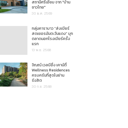
สถานีศรีเอี่ยม จาก "บ้าน
ชาวไทย"
30 ม.ค. 2569
กลุ่มคาราบาว “ส่งเบียร์
สดเยอรมันตะวันแดง” บุก
ตลาดนอกโรงเบียร์ครั้ง
แรก
13 พ.ย. 2568
จิณณ์ เวลบีอิ้ง เคาน์ตี้
Wellness Residences
ครบครันที่สุดในย่าน
รังสิต
30 ก.ย. 2568