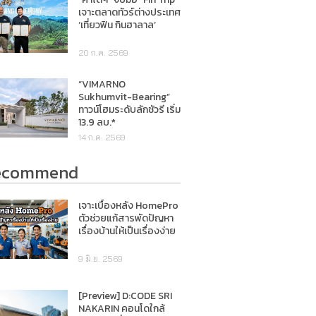
เจาะตลาดทัวร์ต่างประเทศ
‘เที่ยวฟิน กินฮาลาล’
20 ก.ค. 2569
“VIMARNO
Sukhumvit-Bearing”
ทาวน์โฮมระดับลักชัวรี เริ่ม
13.9 ลบ.*
14 ก.ค. 2569
ecommend
เจาะเบื้องหลัง HomePro
ตัวช่วยแก้สารพัดปัญหา
เรื่องบ้านให้เป็นเรื่องง่าย
9 มิ.ย. 2569
[Preview] D:CODE SRI
NAKARIN คอนโดใกล้