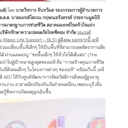
นด์)
โดย
นายวิทการ จันทวิมล รองกรรมการผู้อำนวยการ
ล.ต.ต. นายแพทย์โสภณ กฤษณะรังสรรค์
ประธานมูลนิธิ
ารมาตรฐานการช่วยชีวิต สมาคมแพทย์โรคหัวใจแห่ง
บริษัทรักษาความปลอดภัยไทยซีคอม จำกัด
รณรงค์
าน
(Basic Life Support – BLS) สู่สังคม นอกจากนี้ เอพี
มเปลี่ยนพื้นที่เล็กๆ ให้เป็นพื้นที่ที่สามารถลดอัตราการเสีย
ด้ ผ่านแคมเปญ “ขอพื้นเล็กๆ ให้หัวใจได้เต้นต่อ” (The
อนำไปสู่เป้าหมายสูงสุดของเอพี คือ “การสร้างคุณภาพชีวิต
่มต้นที่สังคมเล็กๆ ในโครงการต่างๆ ของเอพี” พร้อมกันนี้ เอพี
ัติ AED ให้กับศูนย์พัฒนาการจัดสวัสดิการสังคมผู้สูงอายุ
านงาน อาสาสมัครป้องกันภัยฝ่ายพลเรือน เขตธนบุรี เพื่อ
ู้ชีพหากเกิดเหตุฉุกเฉินขึ้น