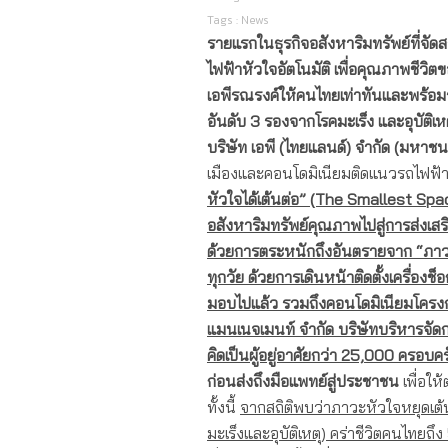
Tags :
News
รายแรกในธุรกิจอสังหาริมทรัพย์ที่จัดสรรพ
ไฟฟ้าหัวใจอัตโนมัติ
เพื่อคุณภาพชีวิตข
เอพี
รณรงค์ให้คนไทยเท่าทันและพร้อม
อันดับ
3 รองจากโรคมะเร็ง และอุบัติเห
บริษัท เอพี (ไทยแลนด์) จำกัด (มหาช
เมืองและคอนโดมิเนียมติดแนวรถไฟฟ้
หัวใจได้เต้นต่อ” (The Smallest Spa
อสังหาริมทรัพย์คุณภาพไปสู่การส่งเสริ
ด้วยการตระหนักถึงอันตรายจาก “ภาวะห
ทุกวัย ด้วยการเดินหน้าติดตั้งเครื่องช
มอบไปแล้ว รวมถึงคอนโดมิเนียมโครงการ
แมนเนจเมนท์ จำกัด บริษัทบริหารจัดกา
คิดเป็นผู้อยู่อาศัยกว่า 25,000 ครอบคร
ก่อนส่งถึงมือแพทย์สู่ประชาชน
เพื่อให
ทั้งนี้
จากสถิติพบว่าภาวะหัวใจหยุดเต้นเ
มะเร็งและอุบัติเหตุ) คร่าชีวิตคนไทยถึง