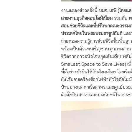
งานแถลงข่าวครั้งนี้
บมจ. เอพี (ไทยแล
สายงานธุรกิจคอนโดมิเนียม
ร่วมกับ
พ
สอนช่วยชีวิตและที่ปรึกษาคณะกรรมก
ประเทศไทยในพระบรมราชูปถัมภ์
และ
ถ่ายทอดความรู้
การช่วยชีวิตขั้นพื้นฐ
พร้อมเป็นตัวแทน
เชิญชวนทุกภาคส่วนร่ว
ชีวิตจากภาวะหัวใจหยุดเต้นเฉียบพลันไ
Smallest Space to Save Lives) เพื่
ที่ดีอย่างยั่งยืนให้กับสังคมไทย โดยเริ
ยังได้มอบเครื่องช็อกไฟฟ้าหัวใจอัตโนม
บ้านบางแค ท่าเรือสาทร และศูนย์ประส
ติดตั้งเป็นสาธารณะประโยชน์ในการช่วยก