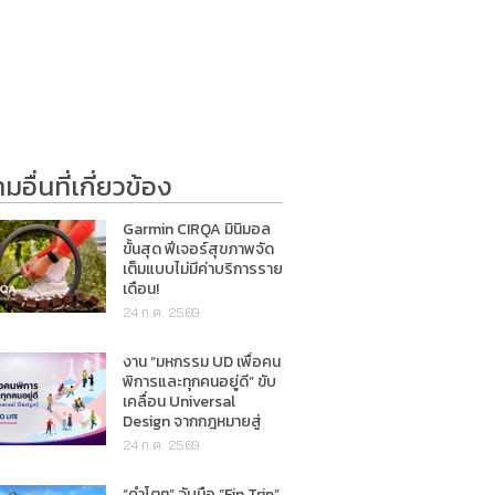
อื่นที่เกี่ยวข้อง
Garmin CIRQA มินิมอล
ขั้นสุด ฟีเจอร์สุขภาพจัด
เต็มแบบไม่มีค่าบริการราย
เดือน!
24 ก.ค. 2569
งาน “มหกรรม UD เพื่อคน
พิการและทุกคนอยู่ดี” ขับ
เคลื่อน Universal
Design จากกฎหมายสู่
การใช้ชีวิตจริง
24 ก.ค. 2569
“คำโตๆ” จับมือ “Fin Trip”