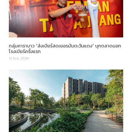
กลุ่มคาราบาว “ส่งเบียร์สดเยอรมันตะวันแดง” บุกตลาดนอก
โรงเบียร์ครั้งแรก
13 พ.ย. 2568