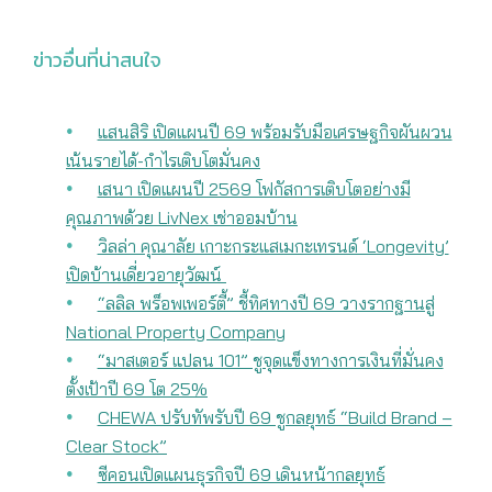
ข่าวอื่นที่น่าสนใจ
แสนสิริ เปิดแผนปี 69 พร้อมรับมือเศรษฐกิจผันผวน
เน้นรายได้-กำไรเติบโตมั่นคง
เสนา เปิดแผนปี 2569 โฟกัสการเติบโตอย่างมี
คุณภาพด้วย LivNex เช่าออมบ้าน
วิลล่า คุณาลัย เกาะกระแสเมกะเทรนด์ ‘Longevity’
เปิดบ้านเดี่ยวอายุวัฒน์
“ลลิล พร็อพเพอร์ตี้” ชี้ทิศทางปี 69 วางรากฐานสู่
National Property Company
“มาสเตอร์ แปลน 101” ชูจุดแข็งทางการเงินที่มั่นคง
ตั้งเป้าปี 69 โต 25%
CHEWA ปรับทัพรับปี 69 ชูกลยุทธ์ “Build Brand –
Clear Stock”
ซีคอนเปิดแผนธุรกิจปี 69 เดินหน้ากลยุทธ์