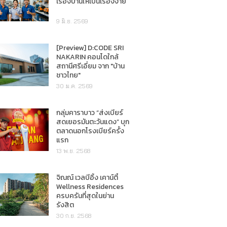
เรื่องบ้านให้เป็นเรื่องง่าย
9 มิ.ย. 2569
[Preview] D:CODE SRI
NAKARIN คอนโดใกล้
สถานีศรีเอี่ยม จาก "บ้าน
ชาวไทย"
30 ม.ค. 2569
กลุ่มคาราบาว “ส่งเบียร์
สดเยอรมันตะวันแดง” บุก
ตลาดนอกโรงเบียร์ครั้ง
แรก
13 พ.ย. 2568
จิณณ์ เวลบีอิ้ง เคาน์ตี้
Wellness Residences
ครบครันที่สุดในย่าน
รังสิต
30 ก.ย. 2568