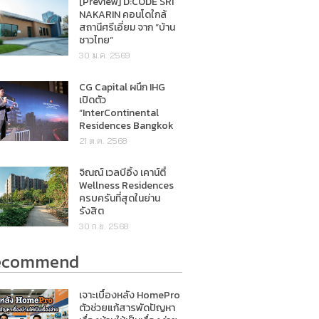
[Preview] D:CODE SRI
NAKARIN คอนโดใกล้
สถานีศรีเอี่ยม จาก “บ้าน
ชาวไทย”
30 ม.ค. 2569
CG Capital ผนึก IHG
เปิดตัว
“InterContinental
Residences Bangkok
Asoke”
21 ต.ค. 2568
จิณณ์ เวลบีอิ้ง เคาน์ตี้
Wellness Residences
ครบครันที่สุดในย่าน
รังสิต
30 ก.ย. 2568
ecommend
เจาะเบื้องหลัง HomePro
ตัวช่วยแก้สารพัดปัญหา