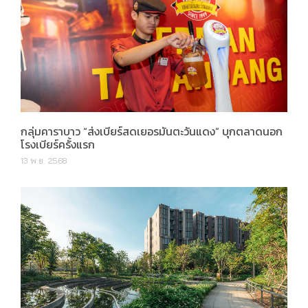
กลุ่มคาราบาว “ส่งเบียร์สดเยอรมันตะวันแดง” บุกตลาดนอก
โรงเบียร์ครั้งแรก
13 พ.ย. 2568