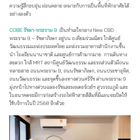
ความรู้สึกอบอุ่น ผ่อนคลาย เหมาะกับการเป็นพื้นที่พักอาศัยได้
อย่างลงตัว
COBE
รัชดา-พระราม 9
เป็นทำเลใจกลาง New CBD
พระราม 9 – รัชดาภิเษก อยู่บน ถ.เทียมร่วมมิตร ใกล้ศูนย์
วัฒนธรรมแหล่งประเทศไทย แหล่งรวมอาคารสำนักงานชั้น
นำ โรงเรียนนานาชาติ และศูนย์การค้ามากมาย การเดินทาง
สะดวก ใกล้ MRT สถานีศูนย์วัฒนธรรม และรถส่วนตัวมีถนน
หลายสาย ถนนพระราม 9, ถนนรัชดาภิเษก, ถนนประชาอุทิศ,
ถนนวัฒนธรรม และจุดขึ้นลงทางด่วนศรีรัช ด่านพระราม 9
มุ่งหน้าไปทางด่วนฉลองรัชและมอเตอร์เวย์ฯ สุวรรณภูมิ และ
ในอนาคตจะมีการก่อสร้างรถไฟฟ้าสายสีส้มที่มีแผนจะเปิดให้
ใช้บริการในปี 2568 อีกด้วย