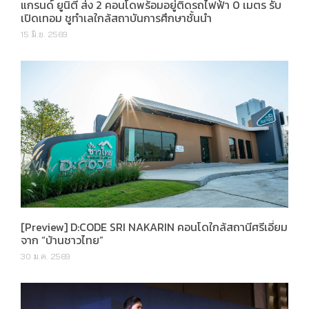
แกรนด์ ยูนิตี้ ส่ง 2 คอนโดพร้อมอยู่ติดรถไฟฟ้า 0 เมตร รับ
เปิดเทอม ชูทำเลใกล้สถาบันการศึกษาชั้นนำ
15 มิ.ย. 2569
[Preview] D:CODE SRI NAKARIN คอนโดใกล้สถานีศรีเอี่ยม
จาก “บ้านชาวไทย”
30 ม.ค. 2569