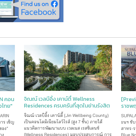
จิณณ์ เวลบีอิ้ง เคาน์ตี้ Wellness
IN คอน
[Prev
Residences ครบครันที่สุดในย่านรังสิต
าวไทย"
ราชพฤ
10 นาท
จิณณ์ เวลบีอิ้ง เคาน์ตี้ (Jin Wellbeing County)
KARIN
SUPALA
เป็นคอนโดมิเนียมโลว์ไรส์ (สูง 7 ชั้น) ภายใต้
การ เชิญ
ธนฯ ขั
แนวคิดการพัฒนาแบบ เวลเนส เรสซิเดนซ์
าของ”
สาทร-รา
(Wellness Residences) มอบประสบการณ์ การ
่าง
Blue Nov