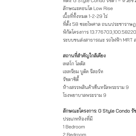
ที่ตั้ง: G Style Condo รัชดา – ห้ว
ลักษณะคอนโด Low Rise
เนื้อที่ทั้งหมด 1-2-29 ไร่
ที่ตั้ง 58 ซอยไพศาล ถนนประชาราษฎ
พิกัดโครงการ 13.776703,100.5822
ระบบขนส่งสาธารณะ รถไฟฟ้า MRT ส
สถานที่สำคัญใกล้เคียง
เทสโก โลตัส
เอเทรียม บูติค รีสอร์ท
รัชดาซิตี้
ห้างสรรพสินค้าเซ็นทรัลพระราม 9
โรงพยาบาลพระราม 9
ลักษณะโครงการ: G Style Condo รั
ประเภทห้องที่มี
1 Bedroom
2 Bedroom