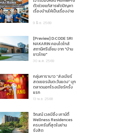
เจาะเบื้องหลัง HomePro
ตัวช่วยแก้สารพัดปัญหา
เรื่องบ้านให้เป็นเรื่องง่าย
9 มิ.ย. 2569
[Preview] D:CODE SRI
NAKARIN คอนโดใกล้
สถานีศรีเอี่ยม จาก "บ้าน
ชาวไทย"
30 ม.ค. 2569
กลุ่มคาราบาว “ส่งเบียร์
สดเยอรมันตะวันแดง” บุก
ตลาดนอกโรงเบียร์ครั้ง
แรก
13 พ.ย. 2568
จิณณ์ เวลบีอิ้ง เคาน์ตี้
Wellness Residences
ครบครันที่สุดในย่าน
รังสิต