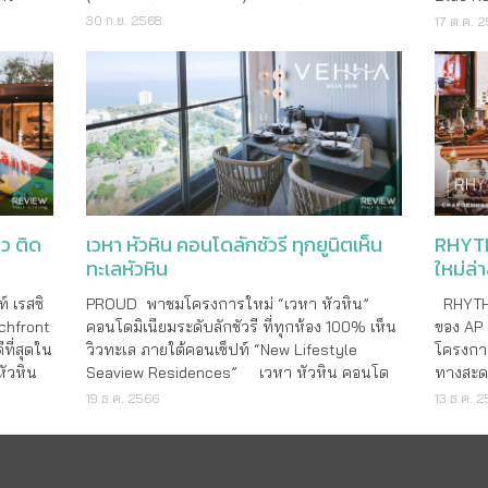
อยู่อาศัยเพื่อส่งเสริมความเป็นอยู่ที่ดี Jin
om ก่อน
โครงกา
30 ก.ย. 2568
17 ต.ค. 
Wellbeing County มุ่งเน้นการดูแลสุขภาพแบบ
:CODE
เลือกได
องค์รวมอย่างแท้จริง เป็นโครงการมิกซ์ยูสที่
นวนห้อง
122.5 ต
ประกอบด้วย�
ล้านบาท
ว ติด
เวหา หัวหิน คอนโดลักชัวรี ทุกยูนิตเห็น
RHYTH
ทะเลหัวหิน
ใหม่ล
์ เรสซิ
PROUD พาชมโครงการใหม่ “เวหา หัวหิน”
RHYTHM
chfront
คอนโดมิเนียมระดับลักชัวรี ที่ทุกห้อง 100% เห็น
ของ AP
ที่สุดใน
วิวทะเล ภายใต้คอนเซ็ปท์ “New Lifestyle
โครงการ
หัวหิน
Seaview Residences” เวหา หัวหิน คอนโด
ทางสะดว
 จำนวน
ลักชัวรี อาคารความสูง 31 ชั้น ทั้งหมด 364 ยูนิต
เจริญนค
19 ธ.ค. 2566
13 ธ.ค. 
บาท ตั้ง
พื้นที่เดียวกับวานา นาวา และติดกับโรงแรมฮอลิ
ใช้เวลา
เวณเขาตะ
เดย์ อินน์ รีสอร์ท วานา นาวา หัวหิน
ภายใน 5