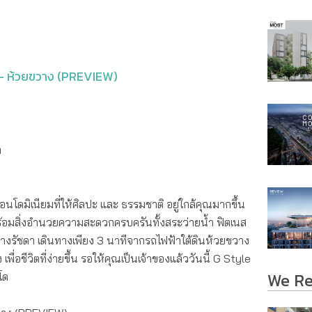
 – ห้วยขวาง (PREVIEW)
ท
โดมิเนียมที่ให้ศิลปะ และ ธรรมชาติ อยู่ใกล้คุณมากขึ้น
 พร้อมสิ่งอำนวยความสะดวกครบครันทั้งสระว่ายน้ำ ฟิตเนส
างรัชดา เดินทางเพียง 3 นาทีจากรถไฟฟ้าใต้ดินห้วยขวาง
ื่อชีวิตที่ง่ายขึ้น รอให้คุณเป็นเจ้าของแล้ววันนี้ G Style
We R
โด