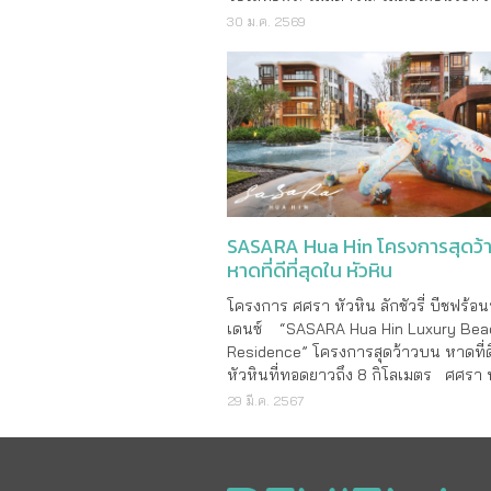
ก่อสร้าง! ผ่านเว็บไซต์ baan-chaothai.c
30 ม.ค. 2569
ปิดลงทะเบียน 20 ก.พ.นี้ โครงการ D
SRI NAKARIN** อาคารชุด สูง 8 ชั้น จำ
ชุดรวมประ�
SASARA Hua Hin โครงการสุดว้า
หาดที่ดีที่สุดใน หัวหิน
โครงการ ศศรา หัวหิน ลักชัวรี่ บีชฟร้อนท
เดนซ์ “SASARA Hua Hin Luxury Bea
Residence” โครงการสุดว้าวบน หาดที่ดี
หัวหินที่ทอดยาวถึง 8 กิโลเมตร ศศรา 
โครงการ Low Rise สูง 4 ชั้น 5 อาคาร
29 มี.ค. 2567
110 ยูนิต มูลค่าโครงการกว่า 1,500 ล้าน
อยู่บนพื้นที่ 5 ไร่ 1 งาน 43.6 ตร.ว. บริ
เกี�