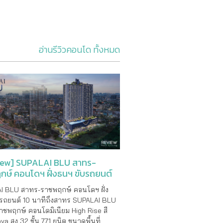
อ่านรีวิวคอนโด ทั้งหมด
iew] SUPALAI BLU สาทร-
กษ์ คอนโดฯ ฝั่งธนฯ ขับรถยนต์
ีถึงสาทร
I BLU สาทร-ราชพฤกษ์ คอนโดฯ ฝั่ง
บรถยนต์ 10 นาทีถึงสาทร SUPALAI BLU
ชพฤกษ์ คอนโดมิเนียม High Rise สี
a สูง 32 ชั้น 771 ยูนิต ขนาดพื้นที่