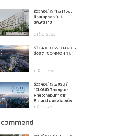
รีวิวคอนโด The Most
Itsaraphap ใกล้
รพ.ศิริราช
24 มิ.ย. 2562
รีวิวคอนโด ธรรมศาสตร์
รังสิต “COMMON TU”
17 มิ.ย. 2562
รีวิวคอนโด เพชรบุรี
“CLOUD Thonglor-
Phetchaburi” จาก
Risland บนระดับเหนือ
เมฆ
11 มิ.ย. 2562
ecommend