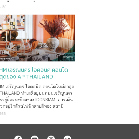
ร 4 ไร่กว่า พร้อมแบบห้องหลากหลายให้
2567
้ตรงใจ ตั้งแต่ 1-3 ห้องนอน ขนาด 29-
ารางเมตร ในราคาเบาๆ เริ่มต้น 1.89
 โล่ง โปร่ง สบาย ด้วยเพด�
M เจริญนคร ไอคอนิค คอนโด
่าสุดของ AP THAILAND
 เจริญนคร ไอคอนิค คอนโดใหม่ล่าสุด
 THAILAND ทำเลดีอยู่บนถนนเจริญนคร
อยู่ฝั่งตรงข้ามของ ICONSIAM การเดิน
กอยู่ใกล้รถไฟฟ้าสายสีทอง สถานี
ร แค่ 100 เมตร เชื่อมต่อการเดินสะดวก
2566
ไม่นาน เข้าสู่ใจกลาง CBD สีลม-สาทรได้
 นาที ไม่ว่าจะเป็นระบบรถ ต่อเ