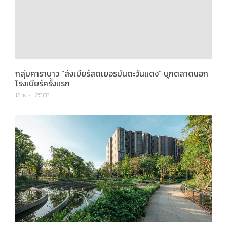
กลุ่มคาราบาว “ส่งเบียร์สดเยอรมันตะวันแดง” บุกตลาดนอก
โรงเบียร์ครั้งแรก
13 พ.ย. 2568
จิณณ์ เวลบีอิ้ง เคาน์ตี้ Wellness Residences ครบครันที่สุด
ในย่านรังสิต