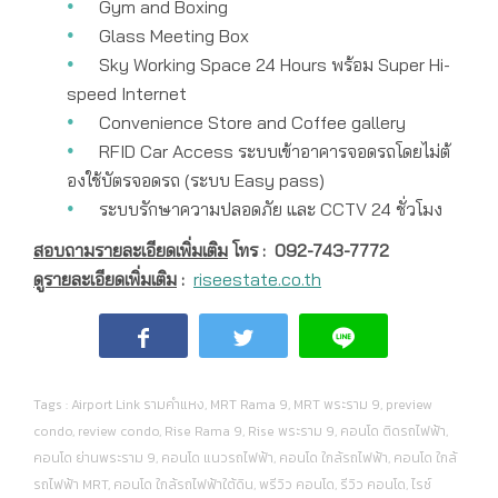
Gym and Boxing
Glass Meeting Box
Sky Working Space 24 Hours พร้อม Super Hi-
speed Internet
Convenience Store and Coffee gallery
RFID Car Access ระบบเข้าอาคารจอดรถโดยไม่ต้
องใช้บัตรจอดรถ (ระบบ Easy pass)
ระบบรักษาความปลอดภัย และ CCTV 24 ชั่วโมง
สอบถามรายละเอียดเพิ่มเติม
โทร :
092-743-7772
ดูรายละเอียดเพิ่มเติม
:
riseestate.co.th
Tags :
Airport Link รามคำแหง
,
MRT Rama 9
,
MRT พระราม 9
,
preview
condo
,
review condo
,
Rise Rama 9
,
Rise พระราม 9
,
คอนโด ติดรถไฟฟ้า
,
คอนโด ย่านพระราม 9
,
คอนโด แนวรถไฟฟ้า
,
คอนโด ใกล้รถไฟฟ้า
,
คอนโด ใกล้
รถไฟฟ้า MRT
,
คอนโด ใกล้รถไฟฟ้าใต้ดิน
,
พรีวิว คอนโด
,
รีวิว คอนโด
,
ไรซ์