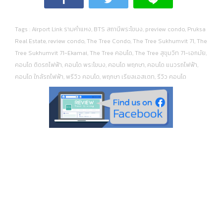
Tags :
Airport Link รามคำแหง
,
BTS สถานีพระโขนง
,
preview condo
,
Pruksa
Real Estate
,
review condo
,
The Tree Condo
,
The Tree Sukhumvit 71
,
The
Tree Sukhumvit 71-Ekamai
,
The Tree คอนโด
,
The Tree สุขุมวิท 71-เอกมัย
,
คอนโด ติดรถไฟฟ้า
,
คอนโด พระโขนง
,
คอนโด พฤกษา
,
คอนโด แนวรถไฟฟ้า
,
คอนโด ใกล้รถไฟฟ้า
,
พรีวิว คอนโด
,
พฤกษา เรียลเอสเตท
,
รีวิว คอนโด