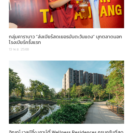
กลุ่มคาราบาว “ส่งเบียร์สดเยอรมันตะวันแดง” บุกตลาดนอก
โรงเบียร์ครั้งแรก
13 พ.ย. 2568
จิณณ์ เวลบีอิ้ง เคาน์ตี้ Wellness Residences ครบครันที่สุด