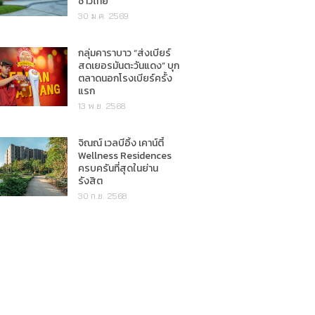
ชาวไทย"
30 ม.ค. 2569
กลุ่มคาราบาว “ส่งเบียร์
สดเยอรมันตะวันแดง” บุก
ตลาดนอกโรงเบียร์ครั้ง
แรก
13 พ.ย. 2568
จิณณ์ เวลบีอิ้ง เคาน์ตี้
Wellness Residences
ครบครันที่สุดในย่าน
รังสิต
30 ก.ย. 2568