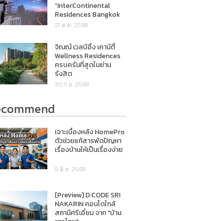
“InterContinental
Residences Bangkok
Asoke”
21 ต.ค. 2568
จิณณ์ เวลบีอิ้ง เคาน์ตี้
Wellness Residences
ครบครันที่สุดในย่าน
รังสิต
30 ก.ย. 2568
ecommend
เจาะเบื้องหลัง HomePro
ตัวช่วยแก้สารพัดปัญหา
เรื่องบ้านให้เป็นเรื่องง่าย
9 มิ.ย. 2569
[Preview] D:CODE SRI
NAKARIN คอนโดใกล้
สถานีศรีเอี่ยม จาก "บ้าน