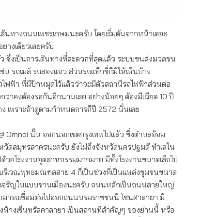
ใช้เส้นทางถนนเพชรเกษมนะครับ โดยเริ่มต้นจากหน้าเดอะ
ย่างเดียวเลยครับ
 ซึ่งเป็นการเดินทางที่สะดวกที่สุดแล้ว ระบบขนส่งมวลชน
 เช่น รถเมล์ รถสองแถว ส่วนรถแท็กซี่ก็มีให้เห็นบ้าง
ฟฟ้า ที่มีปักหมุดไว้แล้วว่าจะมีตัวสถานีรถไฟฟ้าส่วนต่อ
่าคงต้องรอกันอีกนานเลย อย่างน้อยๆ ต้องมีเฉียด 10 ปี
้าง เพราะถ้าดูตามกำหนดการก็ปี 2572 นั่นเลย
 @ Omnoi นั้น ออกนอกเขตกรุงเทพไปแล้ว ซึ่งตำบลอ้อม
ังหวัดสมุทรสาครนะครับ ยังไม่ถึงจังหวัดนครปฐมดี ทำเลใน
มไปด้วยโรงงานอุตสาหกรรมมากมาย มีทั้งโรงงานขนาดเล็กไป
ริเวณพุทธมณฑลสาย 4 ก็เป็นช่วงที่เป็นแหล่งชุมชนขนาด
วามเจริญในแบบชานเมืองนะครับ ถนนหลักเป็นถนนสายใหญ่
ามารถเชื่อมต่อไปออกถนนบรมราชชนนี โซนศาลายา มี
้างเซ็นทรัลศาลายา เป็นสถานที่สำคัญๆ ของย่านนี้ หรือ