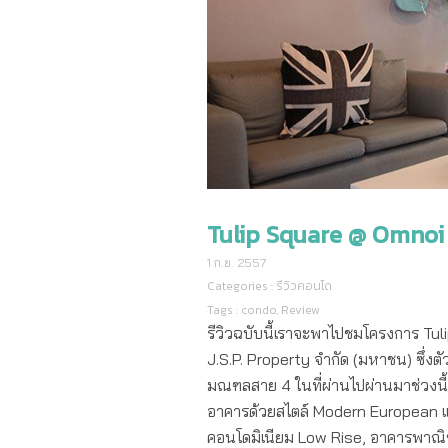
Tulip Square @ Omnoi :
1 ก.ย. 2557
Categories :
รีวิวคอนโด
Tags :
condo
,
Review
รีวิวฉบับนี้เราจะพาไปชมโครงการ Tu
J.S.P. Property จำกัด (มหาชน) ซึ่งต
มณฑลสาย 4 ในที่ผ่านไปผ่านมาช่วงนี้
อาคารด้วยสไตล์ Modern European 
คอนโดมิเนียม Low Rise, อาคารพาณิชย