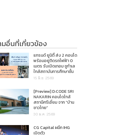
อื่นที่เกี่ยวข้อง
แกรนด์ ยูนิตี้ ส่ง 2 คอนโด
พร้อมอยู่ติดรถไฟฟ้า 0
เมตร รับเปิดเทอม ชูทำเล
ใกล้สถาบันการศึกษาชั้น
นำ
15 มิ.ย. 2569
[Preview] D:CODE SRI
NAKARIN คอนโดใกล้
สถานีศรีเอี่ยม จาก “บ้าน
ชาวไทย”
30 ม.ค. 2569
CG Capital ผนึก IHG
เปิดตัว