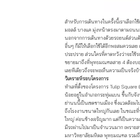
สำหรับการเดินทางในครั้งนี้เราเลือก
มอลล์ บางแค มุ่งหน้าตรงมาตามถนนอ
นอกจากการเดินทางด้วยรถยนต์ส่วนตัว
อื่นๆ ก็มีให้เลือกใช้ได้อีกพอสมควรเลย
ประปราย ส่วนใครที่คาดหวังว่าจะใช้รถไ
ขยายมาถึงที่พุทธมณฑลสาย 4 ต้องบอกว
เลยทีเดียวถึงจะพอเห็นความเป็นจริงบ
วิเคราะห์รอบโครงการ
ทำเลที่ตั้งของโครงการ Tulip Square
น้อยอยู่ในอำเภอกระทุ่มแบน ขึ้นกับจ
ย่านนนี้เป็นเขตชานเมือง ซึ่งแวดล้อ
ถึงโรงงานขนาดใหญ่กันเลย ในขณะที่บ
ใหญ่ ค่อนข้างเจริญมาก แต่ก็เป็นค
มีรถผ่านไปมาเป็นจำนวนมาก เพราะส
มหาวิทยาลัยมหิดล พุทธมณฑล รวมถึงห