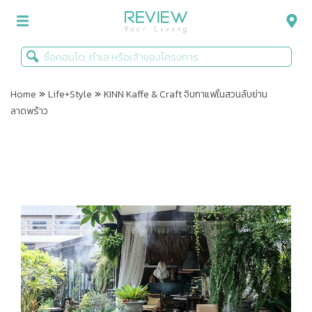
»
»
รีวิวคอนโด
Home
Life+Style
KINN Kaffe & Craft จิบกาแฟในสวนลับย่าน
ลาดพร้าว
รีวิวบ้าน
รีวิวทาวน์โฮม
Life+Style
Infographic
ข่าวโปรโมชั่น