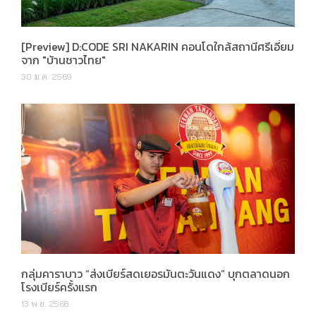
[Preview] D:CODE SRI NAKARIN คอนโดใกล้สถานีศรีเอี่ยม
จาก "บ้านชาวไทย"
30 ม.ค. 2569
กลุ่มคาราบาว “ส่งเบียร์สดเยอรมันตะวันแดง” บุกตลาดนอก
โรงเบียร์ครั้งแรก
13 พ.ย. 2568