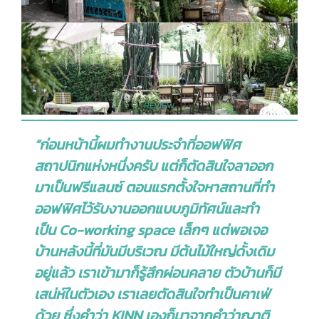
“ก่อนหน้านี้ผมทำงานประจำที่ออฟฟิศ
สถาปนิกแห่งหนึ่งครับ แต่ก็ตัดสินใจลาออก
มาเป็นฟรีแลนซ์ ตอนแรกตั้งใจหาสถานที่ทำ
ออฟฟิศไว้รับงานออกแบบภูมิทัศน์และทำ
เป็น Co-working space เล็กๆ แต่พอเจอ
บ้านหลังนี้ที่มันมีบริเวณ มีต้นไม้ใหญ่ดั้งเดิม
อยู่แล้ว เราเข้ามาก็รู้สึกผ่อนคลาย ตัวบ้านก็มี
เสน่ห์ในตัวเอง เราเลยตัดสินใจทำเป็นคาเฟ่
ด้วย ซึ่งคำว่า KINN เองก็มาจากคำว่าญาติ