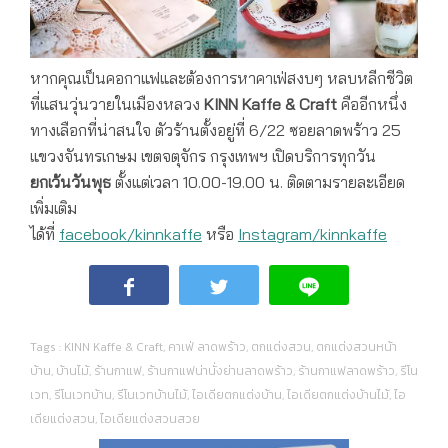
หากคุณเป็นคอกาแฟและต้องการหาคาเฟ่สงบๆ หลบหลีกชีวิต
ที่แสนวุ่นวายในเมืองหลวง
KINN Kaffe & Craft
คืออีกหนึ่ง
ทางเลือกที่น่าสนใจ ตัวร้านตั้งอยู่ที่ 6/22 ซอยลาดพร้าว 25
แขวงจันทรเกษม เขตจตุจักร กรุงเทพฯ เปิดบริการทุกวัน
ยกเว้นวันพุธ
ตั้งแต่เวลา 10.00-19.00 น. ติดตามรายละเอียด
เพิ่มเติม
ได้ที่
facebook/kinnkaffe
หรือ
Instagram/kinnkaffe
Tags :
KINN Kaffe & Craft
,
คาเฟ่ ลาดพร้าว
,
ตกแต่งสวน
,
ตกแต่งสวนหน้า
บ้าน
,
บ้านไม้
,
ร้านกาแฟ
,
ร้านกาแฟน่านั่งย่านลาดพร้าว
,
ร้านกาแฟลาดพร้าว
,
รีโน
เวท
,
รีโนเวทบ้าน
,
รีโนเวทบ้านไม้
,
ไอเดียตกแต่งบ้าน
,
ไอเดียตกแต่งบ้านไม้
,
ไอ
เดียแต่งสวน
,
ไอเดียแต่งสวนสวย