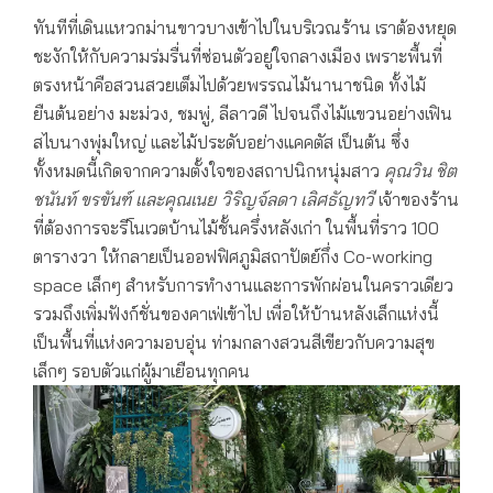
ทันทีที่เดินแหวกม่านขาวบางเข้าไปในบริเวณร้าน เราต้องหยุด
ชะงักให้กับความร่มรื่นที่ซ่อนตัวอยู่ใจกลางเมือง เพราะพื้นที่
ตรงหน้าคือสวนสวยเต็มไปด้วยพรรณไม้นานาชนิด ทั้งไม้
ยืนต้นอย่าง มะม่วง, ชมพู่, ลีลาวดี ไปจนถึงไม้แขวนอย่างเฟิน
สไบนางพุ่มใหญ่ และไม้ประดับอย่างแคคตัส เป็นต้น ซึ่ง
ทั้งหมดนี้เกิดจากความตั้งใจของสถาปนิกหนุ่มสาว
คุณวิน ชิต
ชนันท์ ขรขันฑ์ และคุณเนย วิริญจ์ลดา เลิศธัญทวี
เจ้าของร้าน
ที่ต้องการจะรีโนเวตบ้านไม้ชั้นครึ่งหลังเก่า ในพื้นที่ราว 100
ตารางวา ให้กลายเป็นออฟฟิศภูมิสถาปัตย์กึ่ง Co-working
space เล็กๆ สำหรับการทำงานและการพักผ่อนในคราวเดียว
รวมถึงเพิ่มฟังก์ชั่นของคาเฟ่เข้าไป เพื่อให้บ้านหลังเล็กแห่งนี้
เป็นพื้นที่แห่งความอบอุ่น ท่ามกลางสวนสีเขียวกับความสุข
เล็กๆ รอบตัวแก่ผู้มาเยือนทุกคน