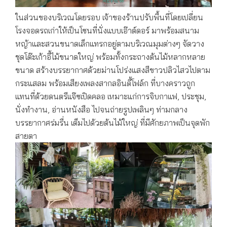
ในส่วนของบริเวณโดยรอบ เจ้าของร้านปรับพื้นที่โดยเปลี่ยน
โรงจอดรถเก่าให้เป็นโซนที่นั่งแบบเอ๊าต์ดอร์ มาพร้อมสนาม
หญ้าและสวนขนาดเล็กแทรกอยู่ตามบริเวณมุมต่างๆ จัดวาง
ชุดโต๊ะเก้าอี้ไม้ขนาดใหญ่ พร้อมทั้งกระถางต้นไม้หลากหลาย
ขนาด สร้างบรรยากาศด้วยม่านโปร่งแสงสีขาวปลิวไสวไปตาม
กระแสลม พร้อมเสียงเพลงสากลอินดี้โฟล์ก ที่บางคราวถูก
แทนที่ด้วยดนตรีแจ๊ซเปิดคลอ เหมาะแก่การจิบกาแฟ, ประชุม,
นั่งทำงาน, อ่านหนังสือ ไปจนถ่ายรูปเพลินๆ ท่ามกลาง
บรรยากาศร่มรื่น เต็มไปด้วยต้นไม้ใหญ่ ที่มีศักยภาพเป็นจุดพัก
สายตา