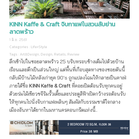
KINN Kaffe & Craft จิบกาแฟในสวนลับย่าน
ลาดพร้าว
1 มิ.ย. 2561
Categories :
Life+Style
Tags :
Art&Design
,
Design
,
Retails
,
Review
ลึกเข้าไปในซอยลาดพร้าว 25 บริบทรอบข้างเต็มไปด้วยบ้าน
เรือนและตึกเป็นส่วนใหญ่ แต่พื้นที่เกือบสุดทางของซอยตันนี้
กลับมีบ้านไม้หลังเก่ายุค 90’s ถูกแปลงโฉมให้กลายเป็นคาเฟ่
ภายใต้ชื่อ
KINN Kaffe & Craft
ที่คอยเปิดต้อนรับทุกคนอยู่
ด้วยร่มไม้เขียวขจีริมรั้วเตี้ยและประตูสีฟ้าเปิดกว้างรอต้อนรับ
ให้ทุกคนไปนั่งจิบกาแฟเพลินๆ สัมผัสกับธรรมชาติใจกลาง
เมืองอันหาได้ยากในมหานครคอนกรีตแห่งนี้..