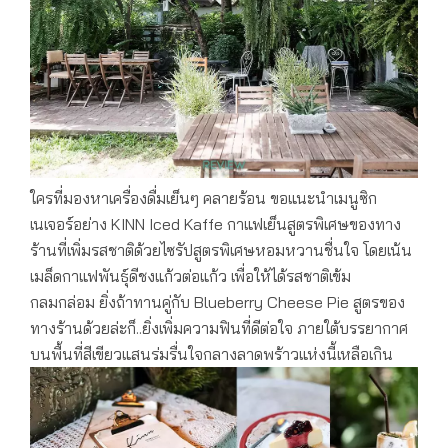
ใครที่มองหาเครื่องดื่มเย็นๆ คลายร้อน ขอแนะนำเมนูซิก
เนเจอร์อย่าง KINN Iced Kaffe กาแฟเย็นสูตรพิเศษของทาง
ร้านที่เพิ่มรสชาติด้วยไซรัปสูตรพิเศษหอมหวานชื่นใจ โดยเน้น
เมล็ดกาแฟพันธุ์ดีชงแก้วต่อแก้ว เพื่อให้ได้รสชาติเข้ม
กลมกล่อม ยิ่งถ้าทานคู่กับ Blueberry Cheese Pie สูตรของ
ทางร้านด้วยล่ะก็..ยิ่งเพิ่มความฟินที่ดีต่อใจ ภายใต้บรรยากาศ
บนพื้นที่สีเขียวแสนร่มรื่นใจกลางลาดพร้าวแห่งนี้เหลือเกิน