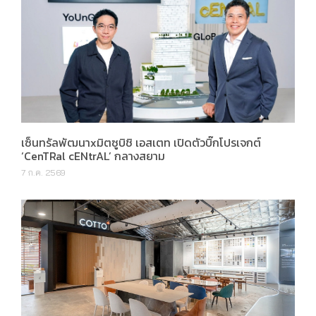
เซ็นทรัลพัฒนาxมิตซูบิชิ เอสเตท เปิดตัวบิ๊กโปรเจกต์
‘CenTRal cENtrAL’ กลางสยาม
7 ก.ค. 2569