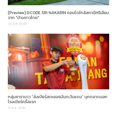
[Preview] D:CODE SRI NAKARIN คอนโดใกล้สถานีศรีเอี่ยม
จาก "บ้านชาวไทย"
30 ม.ค. 2569
กลุ่มคาราบาว “ส่งเบียร์สดเยอรมันตะวันแดง” บุกตลาดนอก
โรงเบียร์ครั้งแรก
13 พ.ย. 2568