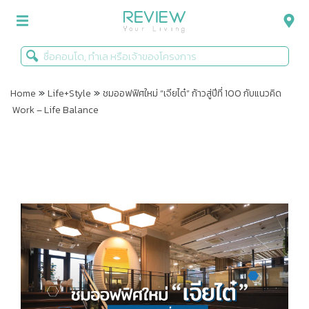
»
»
รีวิวคอนโด
Home
Life+Style
ชมออฟฟิศใหม่ “เจียไต๋” ก้าวสู่ปีที่ 100 กับแนวคิด
Work – Life Balance
รีวิวบ้าน
รีวิวทาวน์โฮม
Life+Style
Infographic
ข่าวโปรโมชั่น