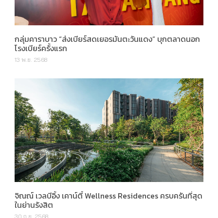
กลุ่มคาราบาว “ส่งเบียร์สดเยอรมันตะวันแดง” บุกตลาดนอก
โรงเบียร์ครั้งแรก
13 พ.ย. 2568
จิณณ์ เวลบีอิ้ง เคาน์ตี้ Wellness Residences ครบครันที่สุด
ในย่านรังสิต
30 ก.ย. 2568