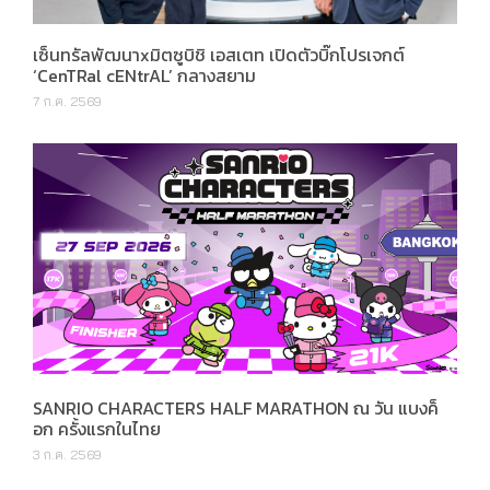
เซ็นทรัลพัฒนาxมิตซูบิชิ เอสเตท เปิดตัวบิ๊กโปรเจกต์
‘CenTRal cENtrAL’ กลางสยาม
7 ก.ค. 2569
SANRIO CHARACTERS HALF MARATHON ณ วัน แบงค็
อก ครั้งแรกในไทย
3 ก.ค. 2569
We Recommend