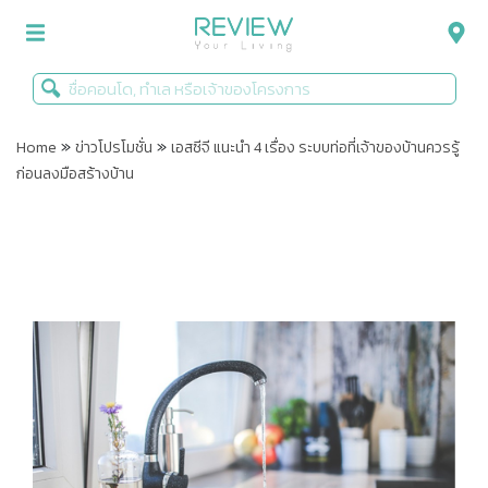
»
»
รีวิวคอนโด
Home
ข่าวโปรโมชั่น
เอสซีจี แนะนำ 4 เรื่อง ระบบท่อที่เจ้าของบ้านควรรู้
ก่อนลงมือสร้างบ้าน
รีวิวบ้าน
รีวิวทาวน์โฮม
Life+Style
Infographic
ข่าวโปรโมชั่น