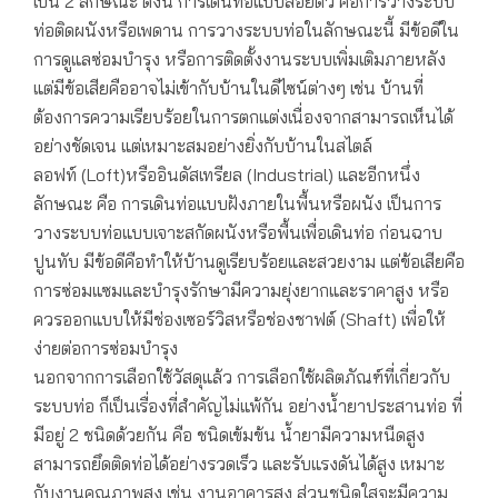
เป็น 2 ลักษณะ ดังนี้ การเดินท่อแบบลอยตัว คือการวางระบบ
ท่อติดผนังหรือเพดาน การวางระบบท่อในลักษณะนี้ มีข้อดีใน
การดูแลซ่อมบำรุง หรือการติดตั้งงานระบบเพิ่มเติมภายหลัง
แต่มีข้อเสียคืออาจไม่เข้ากับบ้านในดีไซน์ต่างๆ เช่น บ้านที่
ต้องการความเรียบร้อยในการตกแต่งเนื่องจากสามารถเห็นได้
อย่างชัดเจน แต่เหมาะสมอย่างยิ่งกับบ้านในสไตล์
ลอฟท์ (Loft)หรืออินดัสเทรียล (Industrial) และอีกหนึ่ง
ลักษณะ คือ การเดินท่อแบบฝังภายในพื้นหรือผนัง เป็นการ
วางระบบท่อแบบเจาะสกัดผนังหรือพื้นเพื่อเดินท่อ ก่อนฉาบ
ปูนทับ มีข้อดีคือทำให้บ้านดูเรียบร้อยและสวยงาม แต่ข้อเสียคือ
การซ่อมแซมและบำรุงรักษามีความยุ่งยากและราคาสูง หรือ
ควรออกแบบให้มีช่องเซอร์วิสหรือช่องชาฟต์ (Shaft) เพื่อให้
ง่ายต่อการซ่อมบำรุง
นอกจากการเลือกใช้วัสดุแล้ว การเลือกใช้ผลิตภัณฑ์ที่เกี่ยวกับ
ระบบท่อ ก็เป็นเรื่องที่สำคัญไม่แพ้กัน อย่างน้ำยาประสานท่อ ที่
มีอยู่ 2 ชนิดด้วยกัน คือ ชนิดเข้มข้น น้ำยามีความหนืดสูง
สามารถยึดติดท่อได้อย่างรวดเร็ว และรับแรงดันได้สูง เหมาะ
กับงานคุณภาพสูง เช่น งานอาคารสูง ส่วนชนิดใสจะมีความ