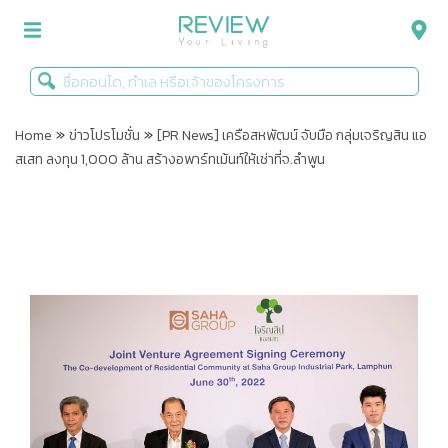
»
»
รีวิวคอนโด
Home
ข่าวโปรโมชั่น
[PR News] เครือสหพัฒน์ จับมือ กลุ่มเจริญสิน แอ
สเสท ลงทุน 1,000 ล้าน สร้างอพาร์ทเม้นท์ให้เช่าที่จ.ลำพูน
รีวิวบ้าน
รีวิวทาวน์โฮม
Life+Style
Infographic
ข่าวโปรโมชั่น