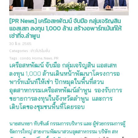
[PR News] เครือสหพัฒน์ จับมือ กลุ่มเจริญสิน
แอสเสท ลงทุน 1,000 ล้าน สร้างอพาร์ทเม้นท์ให้
เช่าที่จ.ลำพูน
30 มิ.ย. 2565
Categories :
ข่าวโปรโมชั่น
Tags :
condo
,
Home
,
News
,
PR
เครือสหพัฒน์ จับมือ กลุ่มเจริญสิน แอสเสท
ลงทุน
1,000
ล้าน
เดินหน้า
พัฒนาโครงการ
อ
พาร์ทเม้นท์ให้เช่า
ปักหมุดในพื้นที่สวน
อุตสาหกรรมเครือสหพัฒน์ลำพูน
รองรับการ
ขยายการลงทุนในจังหวัดลำพูน
และการ
เติบโตของชุมชน
พื้นที่โดยรอบ
นายสนทยา ทับขันต์ กรรมการบริหาร และ ผู้ช่วยกรรมการผู้
จัดการใหญ่ สายงานพัฒนาสวนอุตสาหกรรม บริษัท สห