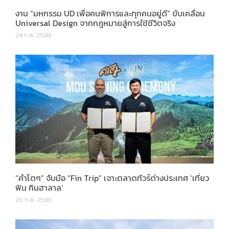
งาน “มหกรรม UD เพื่อคนพิการและทุกคนอยู่ดี” ขับเคลื่อน
Universal Design จากกฎหมายสู่การใช้ชีวิตจริง
24 ก.ค. 2569
“คำโตๆ” จับมือ “Fin Trip” เจาะตลาดทัวร์ต่างประเทศ ‘เที่ยว
ฟิน กินฮาลาล’
20 ก.ค. 2569