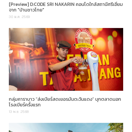
[Preview] D:CODE SRI NAKARIN คอนโดใกล้สถานีศรีเอี่ยม
จาก "บ้านชาวไทย"
30 ม.ค. 2569
กลุ่มคาราบาว “ส่งเบียร์สดเยอรมันตะวันแดง” บุกตลาดนอก
โรงเบียร์ครั้งแรก
13 พ.ย. 2568