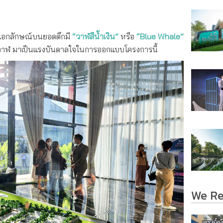
ย บลูเวล”
ป็นเอกลักษณ์บนยอดตึกมี
“วาฬสีน้ำเงิน”
หรือ
“Blue Whale”
งวาฬ มาเป็นแรงบันดาลใจในการออกแบบโครงการนี้
We R