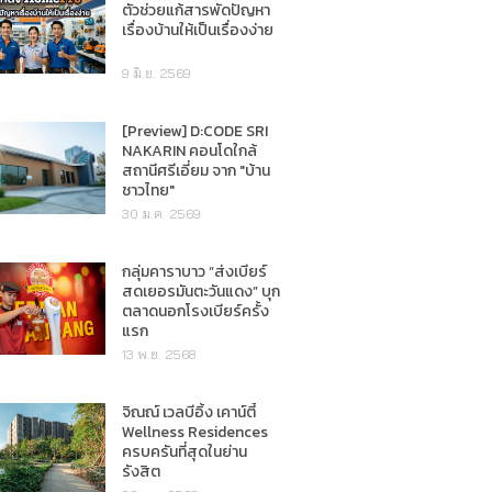
ตัวช่วยแก้สารพัดปัญหา
เรื่องบ้านให้เป็นเรื่องง่าย
9 มิ.ย. 2569
[Preview] D:CODE SRI
NAKARIN คอนโดใกล้
สถานีศรีเอี่ยม จาก "บ้าน
ชาวไทย"
30 ม.ค. 2569
กลุ่มคาราบาว “ส่งเบียร์
สดเยอรมันตะวันแดง” บุก
ตลาดนอกโรงเบียร์ครั้ง
แรก
13 พ.ย. 2568
จิณณ์ เวลบีอิ้ง เคาน์ตี้
Wellness Residences
ครบครันที่สุดในย่าน
รังสิต