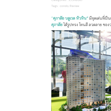
Categories :
รีวิวคอนโด
Tags :
condo
,
Review
คอนโดฯวิวทะเล ใจกลางหัวหิน “ศุภาลั
“
ศุภาลัย บลูเวล หัวหิน”
มีจุดเด่นที่เ
ศุภาลัย
ได้รูปทรง โทนสี ลวดลาย ขอ