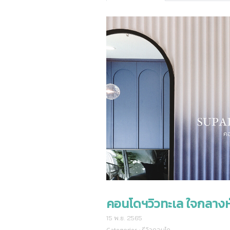
คอนโดฯวิวทะเล ใจกลางหั
15 พ.ย. 2565