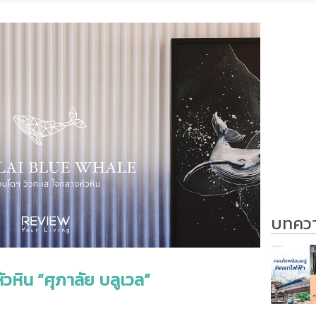
บทความ
วหิน “ศุภาลัย บลูเวล”