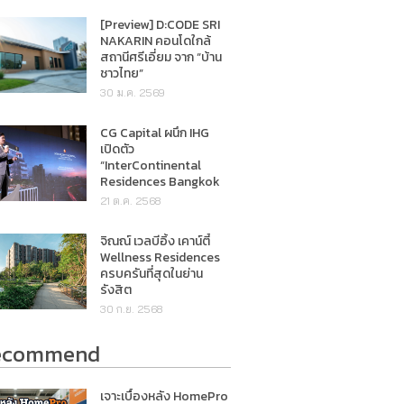
[Preview] D:CODE SRI
NAKARIN คอนโดใกล้
สถานีศรีเอี่ยม จาก “บ้าน
ชาวไทย”
30 ม.ค. 2569
CG Capital ผนึก IHG
เปิดตัว
“InterContinental
Residences Bangkok
Asoke”
21 ต.ค. 2568
จิณณ์ เวลบีอิ้ง เคาน์ตี้
Wellness Residences
ครบครันที่สุดในย่าน
รังสิต
30 ก.ย. 2568
ecommend
เจาะเบื้องหลัง HomePro