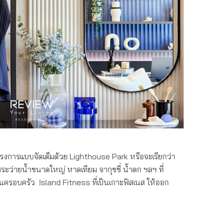
ัย บลูเวล”
งการแบบจัดเต็มด้วย Lighthouse Park หรือจะเรียกว่า
ะว่ายน้ำขนาดใหญ่ หาดเทียม จากุชชี่ น้ำตก ฯลฯ ที่
รอบครัว Island Fitness ที่เป็นเกาะฟิสเนส ให้ออก