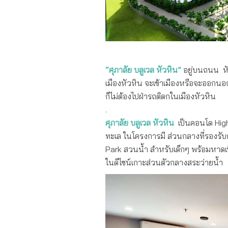
คอนโดฯวิวทะเล ใจกลางหัวหิน “ศุภาลั
“ศุภาลัย บลูเวล หัวหิน”
อยู่บนถนน หั
เมืองหัวหิน จะเข้าเมืองหรือจะออกนอกเ
ก็ไม่ต้องไปฝ่ารถติดกในเมืองหัวหิน
.
ศุภาลัย บลูเวล หัวหิน
เป็นคอนโด High 
ทะเล ในโครงการมี ส่วนกลางที่รองรับ
Park สวนน้ำ สำหรับเด็กๆ พร้อมหาดเที
ในดีไซน์เกาะส่วนตัวกลางสระว่ายน้ำ