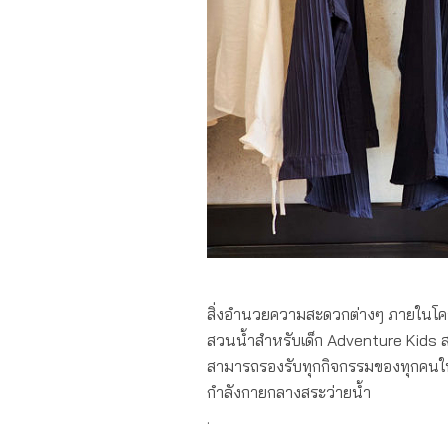
คอนโดฯวิวทะเล ใจกลางหัวหิน “ศุภาล
สิ่งอำนวยความสะดวกต่างๆ ภายในโคร
สวนน้ำสำหรับเด็ก Adventure Kids สร
สามารถรองรับทุกกิจกรรมของทุกคนในค
กำลังกายกลางสระว่ายน้ำ
.