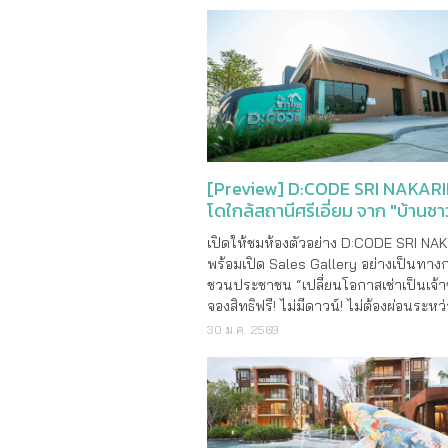
[Preview] D:CODE SRI NAKAR
โดใกล้สถานีศรีเอี่ยม จาก "บ้านช
เปิดให้ชมห้องตัวอย่าง D:CODE SRI NA
พร้อมเปิด Sales Gallery อย่างเป็นทาง
ชวนประชาชน “เปลี่ยนโอกาสเช่าเป็นเจ้
จองสิทธิฟรี! ไม่มีดาวน์! ไม่ต้องผ่อนระหว
ก่อสร้าง! ผ่านเว็บไซต์ baan-chaothai.c
30 ม.ค. 2569
ปิดลงทะเบียน 20 ก.พ.นี้ โครงการ D
SRI NAKARIN** อาคารชุด สูง 8 ชั้น จำ
ชุดรวมประ�