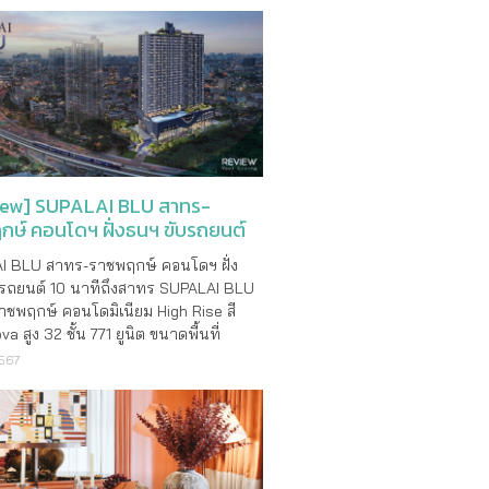
iew] SUPALAI BLU สาทร-
กษ์ คอนโดฯ ฝั่งธนฯ ขับรถยนต์
ีถึงสาทร
I BLU สาทร-ราชพฤกษ์ คอนโดฯ ฝั่ง
บรถยนต์ 10 นาทีถึงสาทร SUPALAI BLU
ชพฤกษ์ คอนโดมิเนียม High Rise สี
a สูง 32 ชั้น 771 ยูนิต ขนาดพื้นที่
ร 4 ไร่กว่า พร้อมแบบห้องหลากหลายให้
2567
้ตรงใจ ตั้งแต่ 1-3 ห้องนอน ขนาด 29-
ารางเมตร ในราคาเบาๆ เริ่มต้น 1.89
 โล่ง โปร่ง สบาย ด้วยเพด�