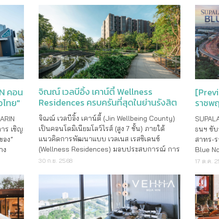
จิณณ์ เวลบีอิ้ง เคาน์ตี้ Wellness
IN คอน
[Prev
Residences ครบครันที่สุดในย่านรังสิต
าวไทย"
ราชพฤ
10 นาท
จิณณ์ เวลบีอิ้ง เคาน์ตี้ (Jin Wellbeing County)
KARIN
SUPALA
เป็นคอนโดมิเนียมโลว์ไรส์ (สูง 7 ชั้น) ภายใต้
การ เชิญ
ธนฯ ขั
แนวคิดการพัฒนาแบบ เวลเนส เรสซิเดนซ์
าของ”
สาทร-รา
(Wellness Residences) มอบประสบการณ์ การ
่าง
Blue Nov
อยู่อาศัยเพื่อส่งเสริมความเป็นอยู่ที่ดี Jin
om ก่อน
โครงกา
30 ก.ย. 2568
17 ต.ค. 
Wellbeing County มุ่งเน้นการดูแลสุขภาพแบบ
:CODE
เลือกได
องค์รวมอย่างแท้จริง เป็นโครงการมิกซ์ยูสที่
นวนห้อง
122.5 ต
ประกอบด้วย�
ล้านบาท