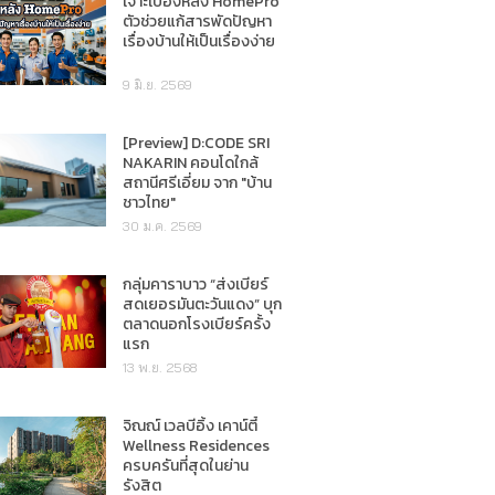
เจาะเบื้องหลัง HomePro
ตัวช่วยแก้สารพัดปัญหา
เรื่องบ้านให้เป็นเรื่องง่าย
9 มิ.ย. 2569
[Preview] D:CODE SRI
NAKARIN คอนโดใกล้
สถานีศรีเอี่ยม จาก "บ้าน
ชาวไทย"
30 ม.ค. 2569
กลุ่มคาราบาว “ส่งเบียร์
สดเยอรมันตะวันแดง” บุก
ตลาดนอกโรงเบียร์ครั้ง
แรก
13 พ.ย. 2568
จิณณ์ เวลบีอิ้ง เคาน์ตี้
Wellness Residences
ครบครันที่สุดในย่าน
รังสิต