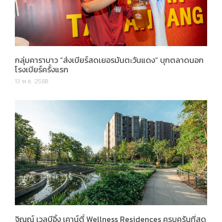
กลุ่มคาราบาว “ส่งเบียร์สดเยอรมันตะวันแดง” บุกตลาดนอก
โรงเบียร์ครั้งแรก
13 พ.ย. 2568
จิณณ์ เวลบีอิ้ง เคาน์ตี้ Wellness Residences ครบครันที่สุด