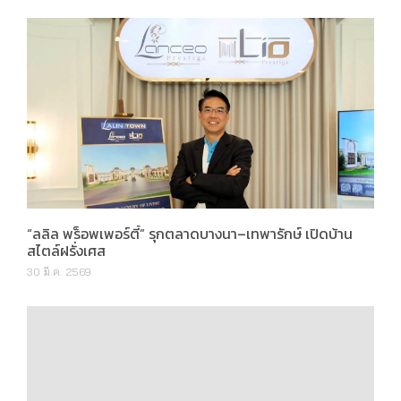
“ลลิล พร็อพเพอร์ตี้” รุกตลาดบางนา–เทพารักษ์ เปิดบ้าน
สไตล์ฝรั่งเศส
30 มี.ค. 2569