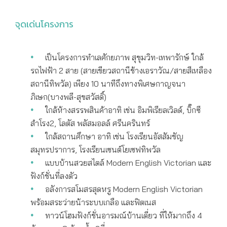
จุดเด่นโครงการ
เป็นโครงการทำเลศักยภาพ สุขุมวิท-เทพารักษ์ ใกล้
รถไฟฟ้า 2 สาย (สายเขียวสถานีช้างเอราวัณ/สายสีเหลือง
สถานีทิพวัล) เพียง 10 นาทีถึงทางพิเศษกาญจนา
ภิเษก(บางพลี-สุขสวัสดิ์)
ใกล้ห้างสรรพสินค้าอาทิ เช่น อิมพิเรียลเวิลด์, บิ๊กซี
สำโรง2, โลตัส พลัสมอลล์ ศรีนครินทร์
ใกล้สถานศึกษา อาทิ เช่น โรงเรียนอัสสัมชัญ
สมุทรปราการ, โรงเรียนเซนต์โยเซฟทิพวัล
แบบบ้านสวยสไตล์ Modern English Victorian และ
ฟังก์ชั่นที่ลงตัว
อลังการสโมสรสุดหรู Modern English Victorian
พร้อมสระว่ายน้าระบบเกลือ และฟิตเนส
ทาวน์โฮมฟังก์ชั่นอารมณ์บ้านเดี่ยว ที่ให้มากถึง 4