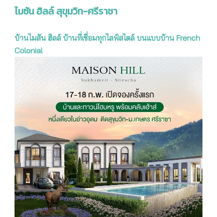
ไมซัน ฮิลล์ สุขุมวิท-ศรีราชา
บ้านไมสัน ฮิลล์ บ้านที่เชื่อมทุกไลฟ์สไตล์ บนแบบบ้าน French
Colonial