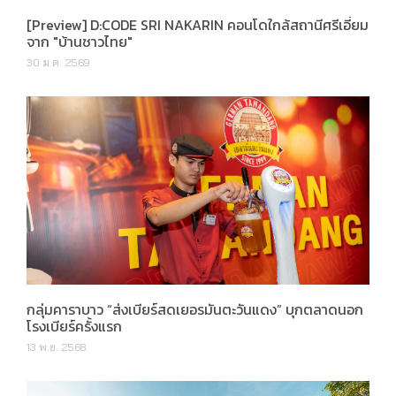
[Preview] D:CODE SRI NAKARIN คอนโดใกล้สถานีศรีเอี่ยม
จาก "บ้านชาวไทย"
30 ม.ค. 2569
กลุ่มคาราบาว “ส่งเบียร์สดเยอรมันตะวันแดง” บุกตลาดนอก
โรงเบียร์ครั้งแรก
13 พ.ย. 2568