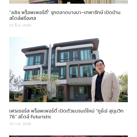
“ลลิล พร็อพเพอร์ตี้” รุกตลาดบางนา–เทพารักษ์ เปิดบ้าน
สไตล์ฝรั่งเศส
30 มี.ค. 2569
เฟรเซอร์ส พร็อพเพอร์ตี้ เปิดตัวแบรนด์ใหม่ “กูธ์เธ่ สุขุมวิท
76” สไตล์ Futuristic
25 ก.พ. 2569