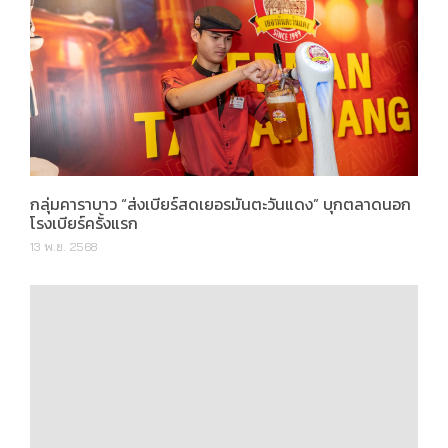
กลุ่มคาราบาว “ส่งเบียร์สดเยอรมันตะวันแดง” บุกตลาดนอก
โรงเบียร์ครั้งแรก
13 พ.ย. 2568
จิณณ์ เวลบีอิ้ง เคาน์ตี้ Wellness Residences ครบครันที่สุด