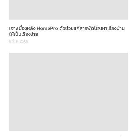
เจาะเบื้องหลัง HomePro ตัวช่วยแก้สารพัดปัญหาเรื่องบ้าน
ให้เป็นเรื่องง่าย
9 มิ.ย. 2569
[Preview] D:CODE SRI NAKARIN คอนโดใกล้สถานีศรีเอี่ยม
จาก “บ้านชาวไทย”