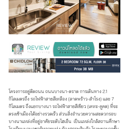
โครงการอยู่ติดถนน ถนนบางนา-ตราด การเดินทาง 2.1
กิโลเมตรถึง รถไฟฟ้าสายสีเหลือง (ลาดพร้าว-สำโรง) และ 7
กิโลเมตร ถึงแยกบางนา รถไฟฟ้าสายสีเขียว (เคหะ-คูคต) ที่จะ
ตรงเข้าเมืองได้อย่างรวดเร็ว ส่วนสิ่งอำนวยความสะดวกรอบ
บางนาแหล่งที่อยู่อาศัยระดับไฮเอ็น เป็นแหล่งใกล้สถานศึกษา
โรงเรียนนานาชาติหลายแห่ง ห้างสรรพสินค้า โรงพยาบาลชั้น