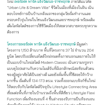
ใหม่
เพอร์เฟค พาร์ค แจ้งวัฒนะ-ราชพฤกษ์
ภายใต้แนวคิด
“Urban Life & Dream Ville” ชีวิตในเมืองที่เมืองในฝัน เน้น
ตอบโจทย์การเป็นบ้านหลังแรกของกลุ่มวัยเริ่มทำงานและ
ครอบครัวรุ่นใหม่ในโซนแจ้งวัฒนะและราชพฤกษ์ พร้อมเติม
เต็มไลฟ์สไตล์ของการใช้ชีวิตเมืองให้สะดวกสบายครบทุกความ
ต้องการ
โครงการเพอร์เฟค พาร์ค แจ้งวัฒนะ-ราชพฤกษ์
มีมูลค่า
โครงการ 1,150 ล้านบาท พื้นที่โครงการ 37 ไร่ จำนวน 204
ยูนิต โดยปรับเปลี่ยนสไตล์ใหม่หมดทั้งภายนอกและภายในให้
เป็นแบบบ้านใหม่สไตล์ Modern Classic เน้นความหรูหรา
แบบยุโรปผสานกับความโมเดิร์นที่มีเอกลักษณ์สะท้อนตัวตน
ของผู้อยู่อาศัยได้เป็นอย่างดี และยังเพิ่มพื้นที่ใช้สอยให้กว้าง
มากขึ้น เริ่มต้นที่ 134-173 ตร.ม. รวมทั้งออกแบบฟังก์ชั่นใหม่
ให้ตอบรับกับไลฟ์สไตล์ปัจจุบัน Lifestyle Connecting Area
เชื่อมต่อพื้นที่ภายในบ้านรวมถึงพื้นที่สีเขียว Lifestyle Flexi
Function เพิ่มห้องนอนที่ 4 ชั้นล่างรองรับการเป็นห้องนอน