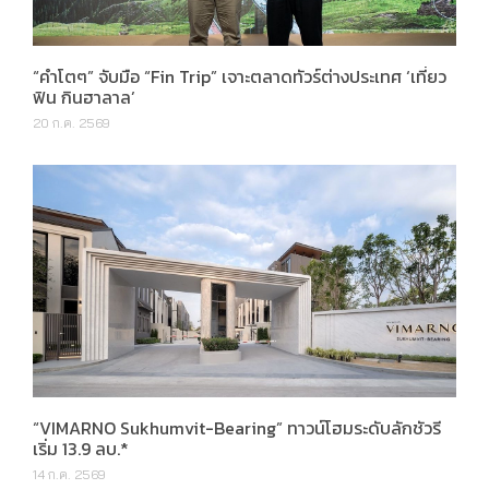
“คำโตๆ” จับมือ “Fin Trip” เจาะตลาดทัวร์ต่างประเทศ ‘เที่ยว
ฟิน กินฮาลาล’
20 ก.ค. 2569
“VIMARNO Sukhumvit-Bearing” ทาวน์โฮมระดับลักชัวรี
เริ่ม 13.9 ลบ.*
14 ก.ค. 2569