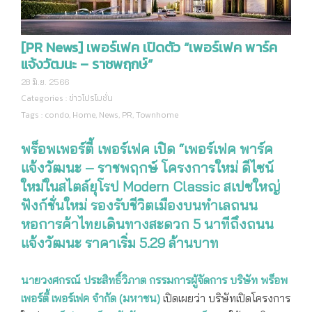
[PR News] เพอร์เฟค เปิดตัว “เพอร์เฟค พาร์ค
แจ้งวัฒนะ – ราชพฤกษ์”
28 มิ.ย. 2566
Categories :
ข่าวโปรโมชั่น
Tags :
condo
,
Home
,
News
,
PR
,
Townhome
เพอร์เฟค พาร์ค
พร็อพเพอร์ตี้ เพอร์เฟค เปิด “เพอร์เฟค พาร์ค
แจ้งวัฒนะ – ราชพฤกษ์ โครงการใหม่ ดีไซน์
ใหม่
ในสไตล์ยุโรป
Modern Classic
สเปซใหญ่
ฟังก์ชั่นใหม่ รองรับชีวิตเมืองบนทำเลถนน
หอการค้าไทยเดินทางสะดวก 5 นาทีถึงถนน
แจ้งวัฒนะ ราคาเริ่ม
5
.
29
ล้านบาท
นายวงศกรณ์ ประสิทธิ์วิภาต กรรมการผู้จัดการ บริษัท พร็อพ
เพอร์ตี้ เพอร์เฟค จำกัด (มหาชน)
เปิดเผยว่า บริษัทเปิดโครงการ