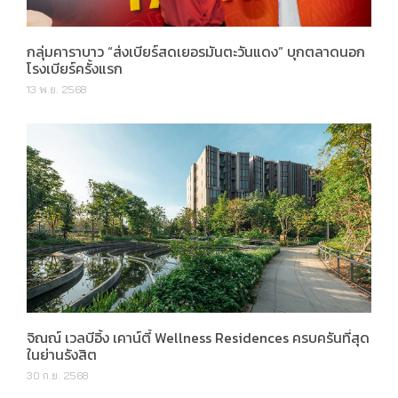
กลุ่มคาราบาว “ส่งเบียร์สดเยอรมันตะวันแดง” บุกตลาดนอก
โรงเบียร์ครั้งแรก
13 พ.ย. 2568
จิณณ์ เวลบีอิ้ง เคาน์ตี้ Wellness Residences ครบครันที่สุด
ในย่านรังสิต
30 ก.ย. 2568