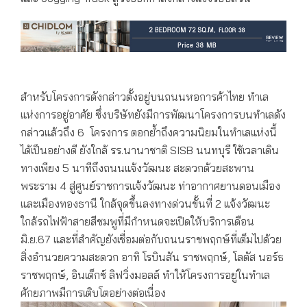
สำหรับโครงการดังกล่าว​ตั้งอยู่บนถนนหอการค้าไทย ทำเล
แห่งการอยู่อาศัย ซึ่งบริษัทยังมีการพัฒนาโครงการบนทำเลดัง
กล่าวแล้วถึง 6 โครงการ ตอกย้ำถึงความนิยมในทำเลแห่งนี้
ได้เป็นอย่างดี ยังใกล้ รร.นานาชาติ SISB นนทบุรี ใช้เวลาเดิน
ทางเพียง 5 นาทีถึงถนนแจ้งวัฒนะ สะดวกด้วยสะพาน
พระราม 4 สู่ศูนย์ราชการแจ้งวัฒนะ ท่าอากาศยานดอนเมือง
และเมืองทองธานี ใกล้จุดขึ้นลงทางด่วนขั้นที่ 2 แจ้งวัฒนะ
ใกล้รถไฟฟ้าสายสีชมพูที่มีกำหนดจะเปิดให้บริการเดือน
มิ.ย.67 และที่สำคัญยังเชื่อมต่อกับถนนราชพฤกษ์ที่เต็มไปด้วย
สิ่งอำนวยความสะดวก อาทิ โรบินสัน ราชพฤกษ์, โลตัส นอร์ธ
ราชพฤกษ์, อินเด็กซ์ ลิฟวิ่งมอลล์ ทำให้โครงการอยู่ในทำเล
ศักยภาพมีการเติบโตอย่างต่อเนื่อง