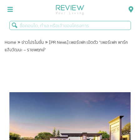
»
»
รีวิวคอนโด
Home
ข่าวโปรโมชั่น
[PR News] เพอร์เฟค เปิดตัว “เพอร์เฟค พาร์ค
แจ้งวัฒนะ – ราชพฤกษ์”
รีวิวบ้าน
รีวิวทาวน์โฮม
Life+Style
Infographic
ข่าวโปรโมชั่น