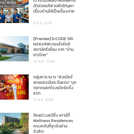
เจาะเบื้องหลัง HomePro
ตัวช่วยแก้สารพัดปัญหา
เรื่องบ้านให้เป็นเรื่องง่าย
9 มิ.ย. 2569
[Preview] D:CODE SRI
NAKARIN คอนโดใกล้
สถานีศรีเอี่ยม จาก "บ้าน
ชาวไทย"
30 ม.ค. 2569
กลุ่มคาราบาว “ส่งเบียร์
สดเยอรมันตะวันแดง” บุก
ตลาดนอกโรงเบียร์ครั้ง
แรก
13 พ.ย. 2568
จิณณ์ เวลบีอิ้ง เคาน์ตี้
Wellness Residences
ครบครันที่สุดในย่าน
รังสิต