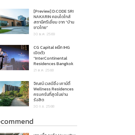
[Preview] D:CODE SRI
NAKARIN คอนโดใกล้
สถานีศรีเอี่ยม จาก “บ้าน
ชาวไทย”
30 ม.ค. 2569
CG Capital ผนึก IHG
เปิดตัว
“InterContinental
Residences Bangkok
Asoke”
21 ต.ค. 2568
จิณณ์ เวลบีอิ้ง เคาน์ตี้
Wellness Residences
ครบครันที่สุดในย่าน
รังสิต
30 ก.ย. 2568
ecommend