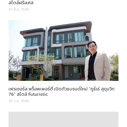
สไตล์ฝรั่งเศส
30 มี.ค. 2569
เฟรเซอร์ส พร็อพเพอร์ตี้ เปิดตัวแบรนด์ใหม่ “กูธ์เธ่ สุขุมวิท
76” สไตล์ Futuristic
25 ก.พ. 2569