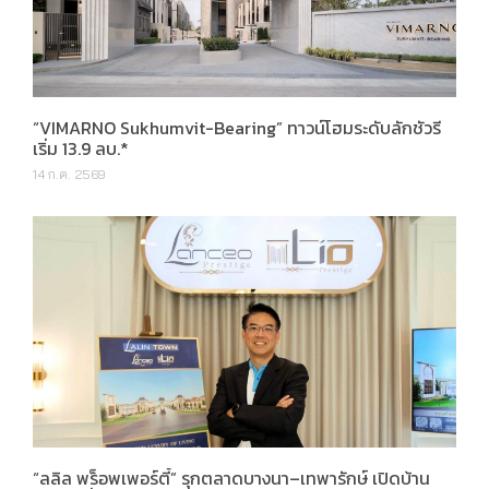
“VIMARNO Sukhumvit-Bearing” ทาวน์โฮมระดับลักชัวรี
เริ่ม 13.9 ลบ.*
14 ก.ค. 2569
“ลลิล พร็อพเพอร์ตี้” รุกตลาดบางนา–เทพารักษ์ เปิดบ้าน