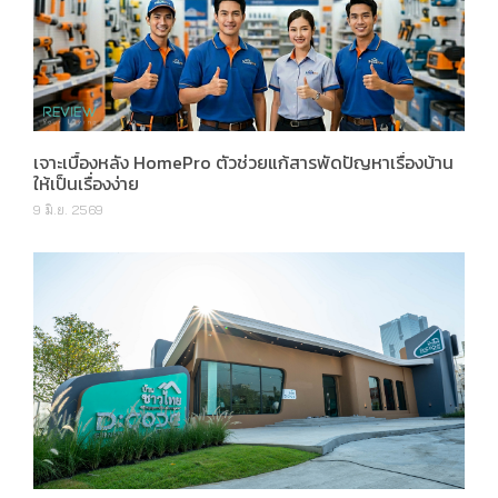
เจาะเบื้องหลัง HomePro ตัวช่วยแก้สารพัดปัญหาเรื่องบ้าน
ให้เป็นเรื่องง่าย
9 มิ.ย. 2569
[Preview] D:CODE SRI NAKARIN คอนโดใกล้สถานีศรีเอี่ยม
จาก "บ้านชาวไทย"