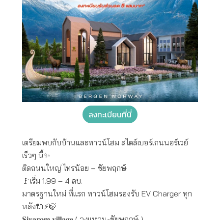
ลงทะเบียนที่นี่
เตรียมพบกับบ้านและทาวน์โฮม สไตล์เบอร์เกนนอร์เวย์
เร็วๆ นี้✨
ติดถนนใหญ่ ไทรน้อย – ชัยพฤกษ์
🚩เริ่ม 1.99 – 4 ลบ.
มาตรฐานใหม่ ที่แรก ทาวน์โฮมรองรับ EV Charger ทุก
หลัง🔌⚡️🍃
𝐒𝐢𝐯𝐚𝐫𝐨𝐦 𝐯𝐢𝐥𝐥𝐚𝐠𝐞 ( วงแหวน-ชัยพฤกษ์ )