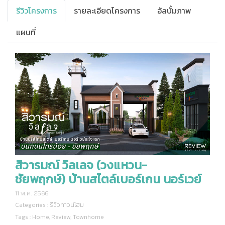
รีวิวโครงการ
รายละเอียดโครงการ
อัลบั้มภาพ
แผนที่
สิวารมณ์ วิลเลจ (วงแหวน-
ชัยพฤกษ์) บ้านสไตล์เบอร์เกน นอร์เวย์
11 พ.ค. 2566
Categories :
รีวิวทาวน์โฮม
Tags :
Home
,
Review
,
Townhome