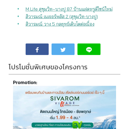
M Life สุขุมวิท–บางปู 87 บ้านแฝดหรูดีไซน์ใหม่
สิวารมณ์ เนเจอร์พลัส 2 (สุขุมวิท-บางปู)
สิวารมณ์ วาง 5 กลยุทธ์เติบโตต่อเนื่อง
โปรโมชั่นพิเศษของโครงการ
Promotion: