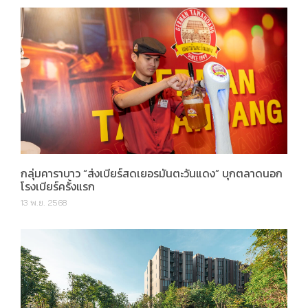
กลุ่มคาราบาว “ส่งเบียร์สดเยอรมันตะวันแดง” บุกตลาดนอก
โรงเบียร์ครั้งแรก
13 พ.ย. 2568