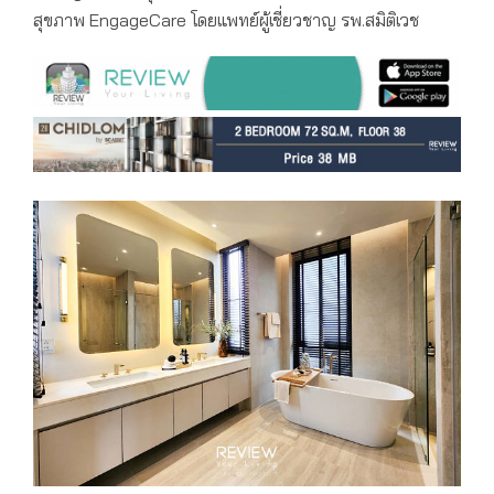
สุขภาพ EngageCare โดยแพทย์ผู้เชี่ยวชาญ รพ.สมิติเวช