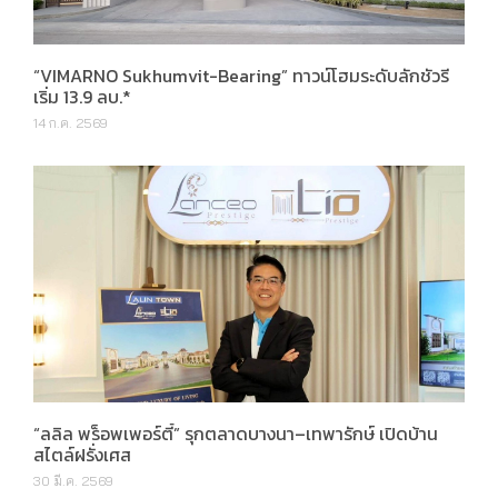
“VIMARNO Sukhumvit-Bearing” ทาวน์โฮมระดับลักชัวรี
เริ่ม 13.9 ลบ.*
14 ก.ค. 2569
“ลลิล พร็อพเพอร์ตี้” รุกตลาดบางนา–เทพารักษ์ เปิดบ้าน
สไตล์ฝรั่งเศส
30 มี.ค. 2569