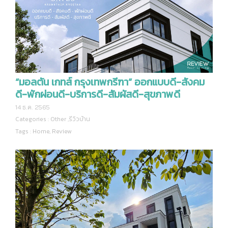
“มอลตัน เกทส์ กรุงเทพกรีฑา” ออกแบบดี-สังคม
ดี-พักผ่อนดี-บริการดี-สัมผัสดี-สุขภาพดี
14 ธ.ค. 2565
Categories :
Other
,
รีวิวบ้าน
Tags :
Home
,
Review
“มอลตัน เกทส์ กรุงเทพกรีฑา”