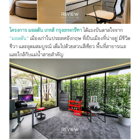
โครงการ มอลตัน เกทส์ กรุงเทพกรีฑา
ได้แรงบันดาลใจจาก
“มอลตัน”
เมืองเก่าในประเทศอังกฤษ ที่เป็นเมืองที่น่าอยู่ มีชีวิต
ชีวา และอุดมสมบูรณ์ เต็มไปด้วยสวนสีเขียว พื้นที่สาธารณะ
และใกล้กับแม่น้ำสายสำคัญ