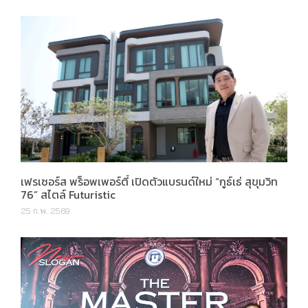
เฟรเซอร์ส พร็อพเพอร์ตี้ เปิดตัวแบรนด์ใหม่ “กูธ์เธ่ สุขุมวิท
76” สไตล์ Futuristic
25 ก.พ. 2569