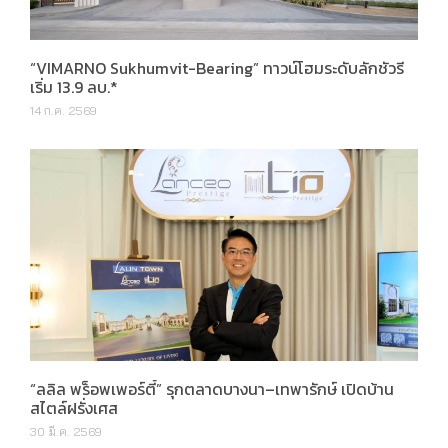
“VIMARNO Sukhumvit-Bearing” ทาวน์โฮมระดับลักชัวรี
เริ่ม 13.9 ลบ.*
14 ก.ค. 2569
“ลลิล พร็อพเพอร์ตี้” รุกตลาดบางนา–เทพารักษ์ เปิดบ้าน
สไตล์ฝรั่งเศส
30 มี.ค. 2569