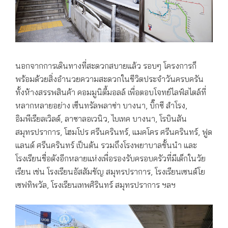
นอกจากการเดินทางที่สะดวกสบายแล้ว รอบๆ โครงการก็
พร้อมด้วยสิ่งอำนวยความสะดวกในชีวิตประจำวันครบครัน
ทั้งห้างสรรพสินค้า คอมมูนิตี้มอลล์ เพื่อตอบโจทย์ไลฟ์สไตล์ที่
หลากหลายอย่าง เซ็นทรัลพลาซ่า บางนา, บิ๊กซี สำโรง,
อิมพีเรียลเวิลด์, ลาซาลอเวนิว, ไบเทค บางนา, โรบินสัน
สมุทรปราการ, โฮมโปร ศรีนครินทร์, แมคโคร ศรีนครินทร์, ฟูด
แลนด์ ศรีนครินทร์ เป็นต้น รวมถึงโรงพยาบาลชั้นนำ และ
โรงเรียนชื่อดังอีกหลายแห่งเพื่อรองรับครอบครัวที่มีเด็กในวัย
เรียน เช่น โรงเรียนอัสสัมชัญ สมุทรปราการ, โรงเรียนเซนต์โย
เซฟทิพวัล, โรงเรียนเทพศิรินทร์ สมุทรปราการ ฯลฯ