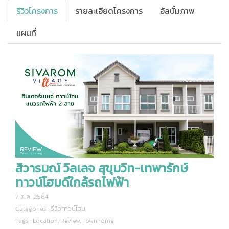
รีวิวโครงการ
รายละเอียดโครงการ
อัลบั้มภาพ
แผนที่
สิวารมณ์ วิลเลจ สุขุมวิท-เทพารักษ์
ทาวน์โฮมดีใกล้รถไฟฟ้า
7 ต.ค. 2564
Categories :
รีวิวทาวน์โฮม
Tags :
Location
,
Review
,
Townhome