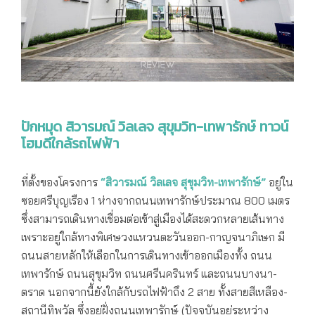
ปักหมุด สิวารมณ์ วิลเลจ สุขุมวิท-เทพารักษ์ ทาวน์
โฮมดีใกล้รถไฟฟ้า
ที่ตั้งของโครงการ
“สิวารมณ์ วิลเลจ สุขุมวิท-เทพารักษ์”
อยู่ใน
ซอยศรีบุญเรือง 1 ห่างจากถนนเทพารักษ์ประมาณ 800 เมตร
ซึ่งสามารถเดินทางเชื่อมต่อเข้าสู่เมืองได้สะดวกหลายเส้นทาง
เพราะอยู่ใกล้ทางพิเศษวงแหวนตะวันออก-กาญจนาภิเษก มี
ถนนสายหลักให้เลือกในการเดินทางเข้าออกเมืองทั้ง ถนน
เทพารักษ์ ถนนสุขุมวิท ถนนศรีนครินทร์ และถนนบางนา-
ตราด นอกจากนี้ยังใกล้กับรถไฟฟ้าถึง 2 สาย ทั้งสายสีเหลือง-
สถานีทิพวัล ซึ่งอยู่ฝั่งถนนเทพารักษ์ (ปัจจุบันอยู่ระหว่าง