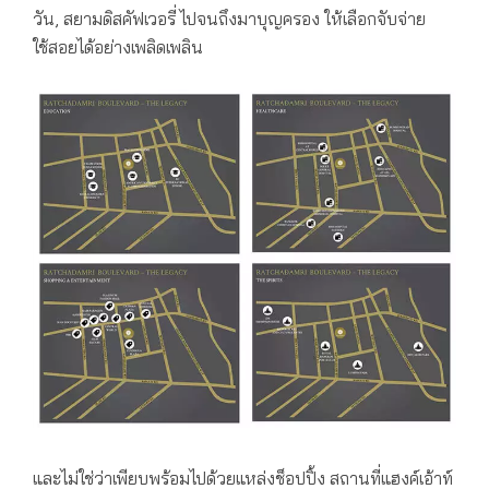
วัน, สยามดิสคัฟเวอรี่ ไปจนถึงมาบุญครอง ให้เลือกจับจ่าย
ใช้สอยได้อย่างเพลิดเพลิน
และไม่ใช่ว่าเพียบพร้อมไปด้วยแหล่งช็อปปิ้ง สถานที่แฮงค์เอ้าท์