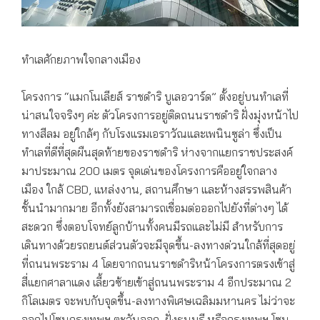
ทำเลศักยภาพใจกลางเมือง
โครงการ “แมกโนเลียส์ ราชดำริ บูเลอวาร์ด” ตั้งอยู่บนทำเลที่
น่าสนใจจริงๆ ค่ะ ตัวโครงการอยู่ติดถนนราชดำริ ฝั่งมุ่งหน้าไป
ทางสีลม อยู่ใกล้ๆ กับโรงแรมเอราวัณและเพนินซูล่า ซึ่งเป็น
ทำเลที่ดีที่สุดผืนสุดท้ายของราชดำริ ห่างจากแยกราชประสงค์
มาประมาณ 200 เมตร จุดเด่นของโครงการคืออยู่ใจกลาง
เมือง ใกล้ CBD, แหล่งงาน, สถานศึกษา และห้างสรรพสินค้า
ชั้นนำมากมาย อีกทั้งยังสามารถเชื่อมต่อออกไปยังที่ต่างๆ ได้
สะดวก ซึ่งตอบโจทย์ลูกบ้านทั้งคนมีรถและไม่มี สำหรับการ
เดินทางด้วยรถยนต์ส่วนตัวจะมีจุดขึ้น-ลงทางด่วนใกล้ที่สุดอยู่
ที่ถนนพระราม 4 โดยจากถนนราชดำริหน้าโครงการตรงเข้าสู่
สี่แยกศาลาแดง เลี้ยวซ้ายเข้าสู่ถนนพระราม 4 อีกประมาณ 2
กิโลเมตร จะพบกับจุดขึ้น-ลงทางพิเศษเฉลิมมหานคร ไม่ว่าจะ
ออกไปโซนกรุงเทพฯ ตะวันออก, ฝั่งธนบุรี หรือกรุงเทพฯ โซน