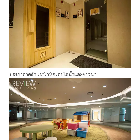
บรรยากาศด้านหน้าห้องอบไอน้ำและซาวน่า