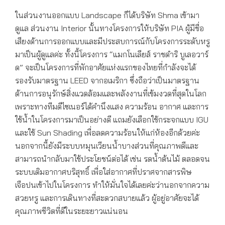
ในส่วนงานออกแบบ Landscape ก็ได้บริษัท Shma เข้ามา
ดูแล ส่วนงาน Interior นั้นทางโครงการให้บริษัท PIA ผู้มีชื่อ
เสียงด้านการออกแบบและมีประสบการณ์กับโครงการระดับหรู
มาเป็นผู้ดูแลค่ะ ทั้งนี้โครงการ “แมกโนเลียส์ ราชดำริ บูเลอวาร์
ด” จะเป็นโครงการที่พักอาศัยแห่งแรกของไทยที่กำลังจะได้
รองรับมาตรฐาน LEED จากอเมริกา ซึ่งถือว่าเป็นมาตรฐาน
ด้านการอนุรักษ์สิ่งแวดล้อมและพลังงานที่เข้มงวดที่สุดในโลก
เพราะทางทีมดีไซเนอร์ได้คำนึงแสง ความร้อน อากาศ และการ
ใช้น้ำในโครงการมาเป็นอย่างดี แถมยังเลือกใช้กระจกแบบ IGU
และใช้ Sun Shading เพื่อลดความร้อนให้แก่ห้องอีกด้วยค่ะ
นอกจากนี้ยังมีระบบหมุนเวียนน้ำบางส่วนที่คุณภาพดีและ
สามารถนำกลับมาใช้ประโยชน์ต่อได้ เช่น รดน้ำต้นไม้ ตลอดจน
ระบบเติมอากาศบริสุทธิ์ เพื่อใส่อากาศที่ปราศจากสารพิษ
เจือปนเข้าไปในโครงการ ทำให้มั่นใจได้เลยค่ะว่านอกจากความ
สวยหรู และการเดินทางที่สะดวกสบายแล้ว ผู้อยู่อาศัยจะได้
คุณภาพชีวิตที่ดีในระยะยาวแน่นอน