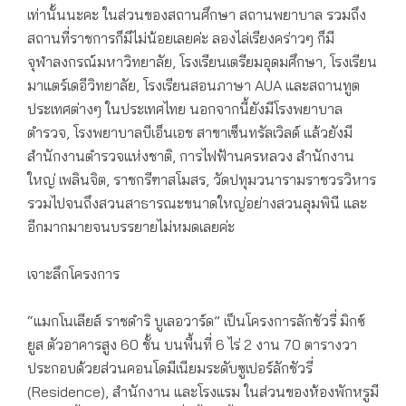
เท่านั้นนะคะ ในส่วนของสถานศึกษา สถานพยาบาล รวมถึง
สถานที่ราชการก็มีไม่น้อยเลยค่ะ ลองไล่เรียงคร่าวๆ ก็มี
จุฬาลงกรณ์มหาวิทยาลัย, โรงเรียนเตรียมอุดมศึกษา, โรงเรียน
มาแตร์เดอีวิทยาลัย, โรงเรียนสอนภาษา AUA และสถานทูต
ประเทศต่างๆ ในประเทศไทย นอกจากนี้ยังมีโรงพยาบาล
ตำรวจ, โรงพยาบาลบีเอ็นเอช สาขาเซ็นทรัลเวิลด์ แล้วยังมี
สำนักงานตำรวจแห่งชาติ, การไฟฟ้านครหลวง สำนักงาน
ใหญ่ เพลินจิต, ราชกรีฑาสโมสร, วัดปทุมวนารามราชวรวิหาร
รวมไปจนถึงสวนสาธารณะขนาดใหญ่อย่างสวนลุมพินี และ
อีกมากมายจนบรรยายไม่หมดเลยค่ะ
เจาะลึกโครงการ
“แมกโนเลียส์ ราชดำริ บูเลอวาร์ด” เป็นโครงการลักชัวรี่ มิกซ์
ยูส ตัวอาคารสูง 60 ชั้น บนพื้นที่ 6 ไร่ 2 งาน 70 ตารางวา
ประกอบด้วยส่วนคอนโดมีเนียมระดับซูเปอร์ลักชัวรี่
(Residence), สำนักงาน และโรงแรม ในส่วนของห้องพักหรูมี