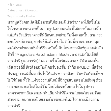
7 มี.ค. 2561
Categories :
รีวิวคอนโด
Tags :
condo
,
Review
หากพูดถึงคอนโดมิเนียมระดับไฮเอนด์ เชื่อว่าภาพที่เกิดขึ้นใน
ใจใครหลายคน คงเป็นภาพรูปแบบคอนโดที่ไม่ต่างกันมากนัก
แต่แท้จริงแล้วอาคารที่มีลักษณะคล้ายกันทั้งหมดนั้น สามารถ
ตอบโจทย์การอยู่อาศัยที่ดีแล้วหรือไม่? วันนี้เราเลยจะพาทุก
คนไปหาคำตอบกันในรีวิวฉบับนี้ กับโครงการมิกซ์ยูส ระดับลัก
ชัวรี่ “Magnolias Ratchadamri Boulevard (แมกโนเลียส์
ราชดำริ บูเลอวาร์ด)” ผลงานชิ้นโบว์แดงจาก บริษัท แมกโน
เลีย ควอลิตี้ ดีเวล็อปเม้นต์ คอร์ปอเรชั่น จำกัด (MQDC) ที่สร้าง
ปรากฏการณ์ตื่นตาตื่นใจให้แก่วงการอสังหาริมทรัพย์ของไทย
ไม่ใช่น้อย ทั้งในแง่ของงานดีไซน์ที่ฉีกรูปแบบคอนโดเดิมๆ ด้วย
การออกแบบสไตล์โมเดิร์น โดยได้แรงบันดาลใจในรูปทรง
อาคารจากกลีบดอกแมกโนเลีย ทำให้มีความโดดเด่นอ่อนช้อย
สวยงาม จนกลายเป็นแลนด์มาร์คแห่งใหม่ใจกลางเมืองย่าน
ราชดำริ