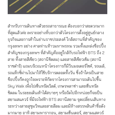
สำหรับการเดินทางด้วยรถสาธารณะ ต้องบอกว่าสะดวกมาก
ที่สุดแล้วค่ะ เพราะอย่างที่บอกว่าตัวโครงการตั้งอยู่ศูนย์กลาง
ธุรกิจและการค้าในย่านราชประสงค์ ใกล้สถานที่สำคัญของ
กรุงเทพฯ อย่าง ศาลท่านท้าวมหาพรหม รวมทั้งแหล่งช็อปปิ้ง
สำคัญของกรุงเทพฯ ที่สำคัญคืออยู่ใกล้กับรถไฟฟ้า BTS ถึง 2
สาย ทั้งสายสีเขียว (สถานีชิดลม) และสายสีเขียวเข้ม (สถานี
ราชดำริ) แถมบริเวณหน้าโครงการก็มีวินมอเตอร์ไซค์, รถเมล์,
รถแท็กซี่ผ่านไปมาให้ใช้บริการตลอดทั้งวัน ซึ่งถ้าใครเป็นสาย
ช็อปปิ้งก็คงถูกใจเพราะพิกัดจากโครงการสามารถเดินไปขึ้น
Sky Walk เพื่อไปเซ็นทรัลเวิลด์, เกษรพลาซ่า และเซ็นทรัล
ชิดลม ในระยะเดินเท้าได้สบายๆ หรือถัดไปอีกหน่อยก็จะเป็น
สยามสแควร์ ที่มีรถไฟฟ้า BTS สถานีสยาม จุดเปลี่ยนเส้นทาง
ระหว่างสายสุขุมวิทและสายสีลม และมีห้างสรรพสินค้าชื่อดัง
มากมาย อาทิ สยามพารากอน, สยามเซ็นเตอร์, สยามแสควร์