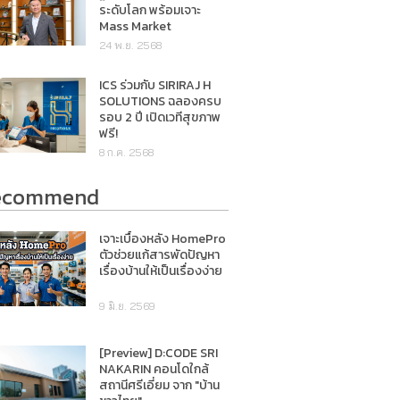
ระดับโลก พร้อมเจาะ
Mass Market
24 พ.ย. 2568
ICS ร่วมกับ SIRIRAJ H
SOLUTIONS ฉลองครบ
รอบ 2 ปี เปิดเวทีสุขภาพ
ฟรี!
8 ก.ค. 2568
ecommend
เจาะเบื้องหลัง HomePro
ตัวช่วยแก้สารพัดปัญหา
เรื่องบ้านให้เป็นเรื่องง่าย
9 มิ.ย. 2569
[Preview] D:CODE SRI
NAKARIN คอนโดใกล้
สถานีศรีเอี่ยม จาก "บ้าน