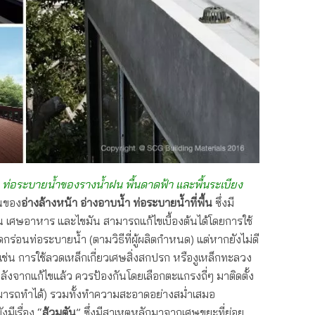
่น ท่อระบายน้ำของรางน้ำฝน พื้นดาดฟ้า และพื้นระเบียง
วนของ
อ่างล้างหน้า อ่างอาบน้ำ ท่อระบายน้ำที่พื้น
ซึ่งมี
น เศษอาหาร และไขมัน สามารถแก้ไขเบื้องต้นได้โดยการใช้
ดกร่อนท่อระบายน้ำ (ตามวิธีที่ผู้ผลิตกำหนด) แต่หากยังไม่ดี
 เช่น การใช้ลวดเหล็กเกี่ยวเศษสิ่งสกปรก หรืองูเหล็กทะลวง
ลังจากแก้ไขแล้ว ควรป้องกันโดยเลือกตะแกรงถี่ๆ มาติดตั้ง
สามารถทำได้) รวมทั้งทำความสะอาดอย่างสม่ำเสมอ
มีเรื่อง “
ส้วมตัน
” ซึ่งมีสาเหตุหลักมาจากเศษขยะที่ย่อย