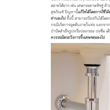
สลายได้ยาก เช่น เศษกระดาษทิชชู่ ผ้า
สุขภัณฑ์ ปัญหานี้
แก้ไขได้โดยการใช้ไม้
ผ่านลงไป
ทั้งนี้ สามารถป้องกันได้โด
กรณีเกิดการอุดตันภายในท่อ นอกจากนี
บำบัดสำเร็จรูปหรือบ่อเกรอะ-บ่อซึม เต
ควรระมัดระวังการทิ้งเศษขยะลงไป