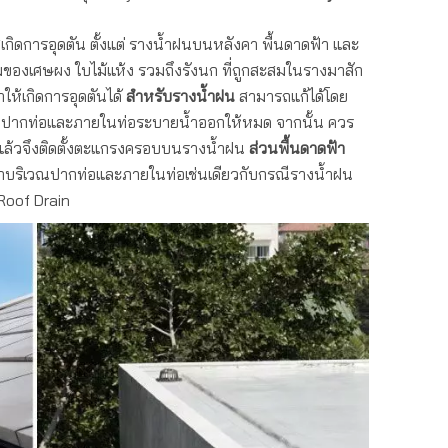
เกิดการอุดตัน ตั้งแต่ รางน้ำฝนบนหลังคา พื้นดาดฟ้า และ
สมของเศษผง ใบไม้แห้ง รวมถึงรังนก ที่ถูกสะสมในรางมาสัก
ห้เกิดการอุดตันได้
สำหรับ
รางน้ำฝน
สามารถแก้ได้โดย
วณปากท่อและภายในท่อระบายน้ำออกให้หมด จากนั้น ควร
้ แล้วจึงติดตั้งตะแกรงครอบบนรางน้ำฝน
ส่วน
พื้นดาดฟ้า
รกบริเวณปากท่อและภายในท่อเช่นเดียวกับกรณีรางน้ำฝน
Roof Drain