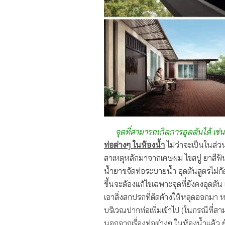
จุดที่สามารถเกิดการอุดตันได้ เช
ท่อต่างๆ ใน
ห้องน้ำ
ไม่ว่าจะเป็นในส่
สาเหตุหลักมาจากเศษผม ไขสบู่ ยาสีฟั
น้ำยาขจัดท่อระบายน้ำ อุดตันสูตรไม่กั
ขึ้นจะต้องแก้ไขเฉพาะจุดที่ยังคงอุดตัน
เอาสิ่งสกปรกที่ติดค้างให้หลุดออกมา ห
บริเวณปากท่อเพิ่มเข้าไป (ในกรณีที่
นอกจากเรื่องท่อต่างๆ ในห้องน้ำแล้ว ยัง