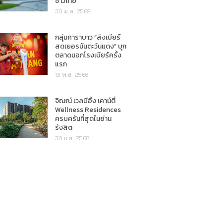
ชาวไทย"
30 ม.ค. 2569
กลุ่มคาราบาว “ส่งเบียร์
สดเยอรมันตะวันแดง” บุก
ตลาดนอกโรงเบียร์ครั้ง
แรก
13 พ.ย. 2568
จิณณ์ เวลบีอิ้ง เคาน์ตี้
Wellness Residences
ครบครันที่สุดในย่าน
รังสิต
30 ก.ย. 2568