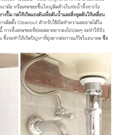
อนามัย หรือเศษขยะชิ้นใหญ่ติดค้างในท่อน้ำทิ้งจากโถ
ยางปั๊ม กดให้เกิดแรงดันเพื่อดันน้ำและสิ่งอุดตันให้เคลื่อน
ยการติดตั้ง Cleanout สำหรับใช้เปิดทำความสะอาดได้ใน
้ การทิ้งเศษขยะที่ย่อยสลายยากลงไปบ่อยๆ จะทำให้ถัง
็ม ซึ่งจะทำให้เกิดปัญหาที่ยุ่งยากต่อการแก้ไขในอนาคต
จึง