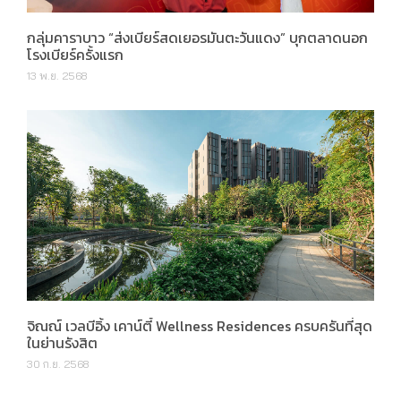
กลุ่มคาราบาว “ส่งเบียร์สดเยอรมันตะวันแดง” บุกตลาดนอก
โรงเบียร์ครั้งแรก
13 พ.ย. 2568
จิณณ์ เวลบีอิ้ง เคาน์ตี้ Wellness Residences ครบครันที่สุด
ในย่านรังสิต
30 ก.ย. 2568